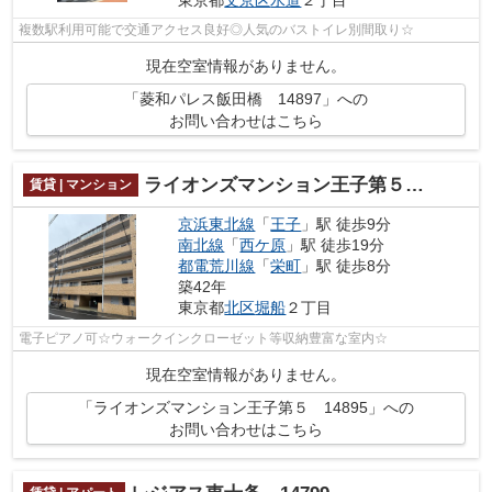
東京都
文京区
水道
２丁目
複数駅利用可能で交通アクセス良好◎人気のバストイレ別間取り☆
現在空室情報がありません。
「菱和パレス飯田橋 14897」への
お問い合わせはこちら
ライオンズマンション王子第５ 14895
賃貸 | マンション
京浜東北線
「
王子
」駅 徒歩9分
南北線
「
西ケ原
」駅 徒歩19分
都電荒川線
「
栄町
」駅 徒歩8分
築42年
東京都
北区
堀船
２丁目
電子ピアノ可☆ウォークインクローゼット等収納豊富な室内☆
現在空室情報がありません。
「ライオンズマンション王子第５ 14895」への
お問い合わせはこちら