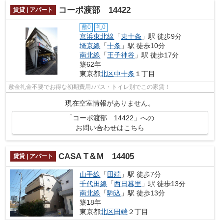
コーポ渡部 14422
賃貸 | アパート
敷0
礼0
京浜東北線
「
東十条
」駅 徒歩9分
埼京線
「
十条
」駅 徒歩10分
南北線
「
王子神谷
」駅 徒歩17分
築62年
東京都
北区
中十条
１丁目
敷金礼金不要でお得な初期費用♪バス・トイレ別でこの家賃！
現在空室情報がありません。
「コーポ渡部 14422」への
お問い合わせはこちら
CASA T＆M 14405
賃貸 | アパート
山手線
「
田端
」駅 徒歩7分
千代田線
「
西日暮里
」駅 徒歩13分
南北線
「
駒込
」駅 徒歩13分
築18年
東京都
北区
田端
２丁目