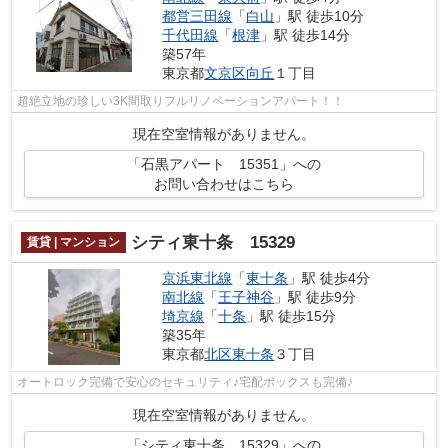
都営三田線
「
白山
」駅 徒歩10分
千代田線
「
根津
」駅 徒歩14分
築57年
東京都
文京区
向丘
１丁目
超絶立地の珍しい3K間取りフルリノベーションアパート！！
現在空室情報がありません。
「石黒アパート 15351」への
お問い合わせはこちら
シティ東十条 15329
賃貸 | マンション
京浜東北線
「
東十条
」駅 徒歩4分
南北線
「
王子神谷
」駅 徒歩9分
埼京線
「
十条
」駅 徒歩15分
築35年
東京都
北区
東十条
３丁目
オートロック完備で安心のセキュリティ♪宅配ボックスも完備♪
現在空室情報がありません。
「シティ東十条 15329」への