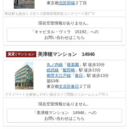
東京都
北区
田端
２丁目
駒込駅も徒歩１３分☆３面角部屋鉄筋コンクリート造(^^)/
現在空室情報がありません。
「キャピタル・ヴィラ 15192」への
お問い合わせはこちら
美津穂マンション 14946
賃貸 | マンション
丸ノ内線
「
後楽園
」駅 徒歩10分
総武線
「
飯田橋
」駅 徒歩13分
都営大江戸線
「
春日
」駅 徒歩13分
築53年
東京都
文京区
春日
２丁目
プライベートを確保しやすい振分タイプ間取り☆ルームシェア可☆
現在空室情報がありません。
「美津穂マンション 14946」への
お問い合わせはこちら