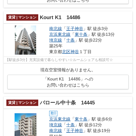
Kourt K1 14486
賃貸 | マンション
南北線
「
王子神谷
」駅 徒歩3分
京浜東北線
「
東十条
」駅 徒歩13分
埼京線
「
十条
」駅 徒歩22分
築25年
東京都
北区
神谷
１丁目
【駅徒歩3分】充実設備で暮らしやすい☆ルームシェアも相談可☆
現在空室情報がありません。
「Kourt K1 14486」への
お問い合わせはこちら
バロール中十条 14445
賃貸 | マンション
敷0
京浜東北線
「
東十条
」駅 徒歩6分
埼京線
「
十条
」駅 徒歩12分
南北線
「
王子神谷
」駅 徒歩19分