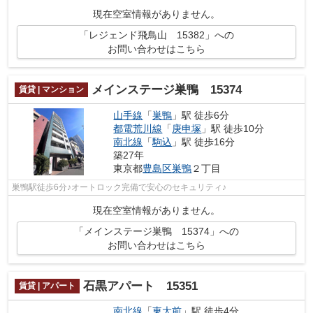
現在空室情報がありません。
「レジェンド飛鳥山 15382」への
お問い合わせはこちら
メインステージ巣鴨 15374
賃貸 | マンション
山手線
「
巣鴨
」駅 徒歩6分
都電荒川線
「
庚申塚
」駅 徒歩10分
南北線
「
駒込
」駅 徒歩16分
築27年
東京都
豊島区
巣鴨
２丁目
巣鴨駅徒歩6分♪オートロック完備で安心のセキュリティ♪
現在空室情報がありません。
「メインステージ巣鴨 15374」への
お問い合わせはこちら
石黒アパート 15351
賃貸 | アパート
南北線
「
東大前
」駅 徒歩4分