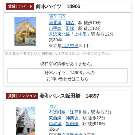
鈴木ハイツ 14906
賃貸 | アパート
敷0
礼0
南北線
「
駒込
」駅 徒歩10分
山手線
「
田端
」駅 徒歩12分
京浜東北線
「
上中里
」駅 徒歩12分
築39年
東京都
北区
中里
３丁目
敷金礼金不要でお得な初期費用♪３路線３駅以上利用可能な立地☆
現在空室情報がありません。
「鈴木ハイツ 14906」への
お問い合わせはこちら
菱和パレス飯田橋 14897
賃貸 | マンション
敷0
有楽町線
「
江戸川橋
」駅 徒歩7分
東西線
「
神楽坂
」駅 徒歩12分
総武線
「
飯田橋
」駅 徒歩16分
築26年