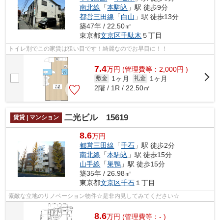
南北線
「
本駒込
」駅 徒歩9分
都営三田線
「
白山
」駅 徒歩13分
築47年 / 22.50㎡
東京都
文京区
千駄木
５丁目
トイレ別でこの家賃は狙い目です！綺麗なのでお早目に！！
7.4
万
円
(管理費等：2,000円 )
1ヶ月
1ヶ月
敷金
礼金
2階 / 1R / 22.50㎡
二光ビル 15619
賃貸 | マンション
8.6
万円
都営三田線
「
千石
」駅 徒歩2分
南北線
「
本駒込
」駅 徒歩15分
山手線
「
巣鴨
」駅 徒歩15分
築35年 / 26.98㎡
東京都
文京区
千石
１丁目
素敵な立地のリノベーション物件☆是非内見してみてください☆
8.6
万
円
(管理費等：- )