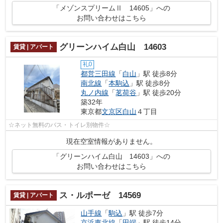
「メゾンスプリームⅡ 14605」への
お問い合わせはこちら
グリーンハイム白山 14603
賃貸 | アパート
礼0
都営三田線
「
白山
」駅 徒歩8分
南北線
「
本駒込
」駅 徒歩8分
丸ノ内線
「
茗荷谷
」駅 徒歩20分
築32年
東京都
文京区
白山
４丁目
☆ネット無料のバス・トイレ別物件☆
現在空室情報がありません。
「グリーンハイム白山 14603」への
お問い合わせはこちら
ス・ルポーゼ 14569
賃貸 | アパート
山手線
「
駒込
」駅 徒歩7分
京浜東北線
「
田端
」駅 徒歩14分