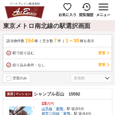
お気に入り
閲覧履歴
メニュー
東京メトロ南北線の駅選択画面
154
7
1～30
該当物件数
棟
空き数
件
棟を表示
駅で絞り込む
変更
変更
絞り込み条件：
なし
空室のみ
シャンブル石山 15592
賃貸 | マンション
15
万円
山手線
「
巣鴨
」駅 徒歩5分
都営三田線
「
巣鴨
」駅 徒歩4分