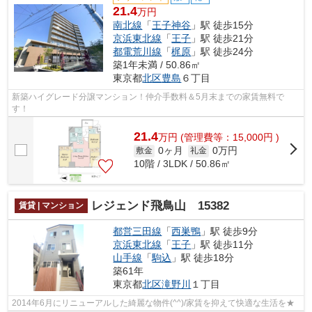
21.4
万円
南北線
「
王子神谷
」駅 徒歩15分
京浜東北線
「
王子
」駅 徒歩21分
都電荒川線
「
梶原
」駅 徒歩24分
築1年未満 / 50.86㎡
東京都
北区
豊島
６丁目
新築ハイグレード分譲マンション！仲介手数料＆5月末までの家賃無料で
す！
21.4
万
円
(管理費等：15,000円 )
0ヶ月
0万円
敷金
礼金
10階 / 3LDK / 50.86㎡
レジェンド飛鳥山 15382
賃貸 | マンション
都営三田線
「
西巣鴨
」駅 徒歩9分
京浜東北線
「
王子
」駅 徒歩11分
山手線
「
駒込
」駅 徒歩18分
築61年
東京都
北区
滝野川
１丁目
2014年6月にリニューアルした綺麗な物件(^^)/家賃を抑えて快適な生活を★