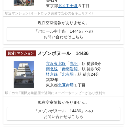
築41年
東京都
北区
中十条
３丁目
駅近マンション♪オートロック完備で安心のセキュリティ♪
現在空室情報がありません。
「バロール中十条 14445」への
お問い合わせはこちら
メゾンボヌール 14436
賃貸 | マンション
京浜東北線
「
赤羽
」駅 徒歩6分
南北線
「
赤羽岩淵
」駅 徒歩3分
埼京線
「
北赤羽
」駅 徒歩24分
築38年
東京都
北区
赤羽
１丁目
駅チカ☆2面採光角部屋☆近隣にスーパーやコンビニがあり便利☆
現在空室情報がありません。
「メゾンボヌール 14436」への
お問い合わせはこちら