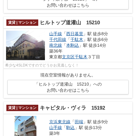
お問い合わせはこちら
ヒルトップ道灌山 15210
賃貸 | マンション
山手線
「
西日暮里
」駅 徒歩8分
千代田線
「
千駄木
」駅 徒歩6分
南北線
「
本駒込
」駅 徒歩14分
築36年
東京都
文京区
千駄木
３丁目
希少な4SLDKですのでどうかお見逃しなく！
現在空室情報がありません。
「ヒルトップ道灌山 15210」への
お問い合わせはこちら
キャピタル・ヴィラ 15192
賃貸 | マンション
京浜東北線
「
田端
」駅 徒歩9分
山手線
「
駒込
」駅 徒歩13分
築3年