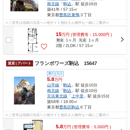
南北線
「
駒込
」駅 徒歩16分
築41年 / 57.15㎡
東京都
豊島区
巣鴨
３丁目
☆ご見学は池袋の当店へ☆他サイト他社さん物件も一緒にご案内☆
15
万
円
(管理費等：15,000円 )
1ヶ月
1ヶ月
敷金
礼金
2階 / 2LDK / 57.15㎡
フランボワーズ駒込 15647
賃貸 | アパート
敷0
礼0
5.8
万円
山手線
「
駒込
」駅 徒歩10分
南北線
「
駒込
」駅 徒歩10分
京浜東北線
「
上中里
」駅 徒歩15分
築58年 / 18.00㎡
東京都
豊島区
駒込
６丁目
☆ご見学は池袋の当店へ☆他サイト他社さん物件も一緒にご案内☆
5.8
万
円
(管理費等：5,000円 )