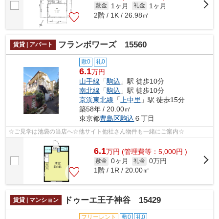
1ヶ月
1ヶ月
敷金
礼金
2階 / 1K / 26.98㎡
フランボワーズ 15560
賃貸 | アパート
敷0
礼0
6.1
万円
山手線
「
駒込
」駅 徒歩10分
南北線
「
駒込
」駅 徒歩10分
京浜東北線
「
上中里
」駅 徒歩15分
築58年 / 20.00㎡
東京都
豊島区
駒込
６丁目
☆ご見学は池袋の当店へ☆他サイト他社さん物件も一緒にご案内☆
6.1
万
円
(管理費等：5,000円 )
0ヶ月
0万円
敷金
礼金
1階 / 1R / 20.00㎡
ドゥーエ王子神谷 15429
賃貸 | マンション
フリーレント
敷0
礼0