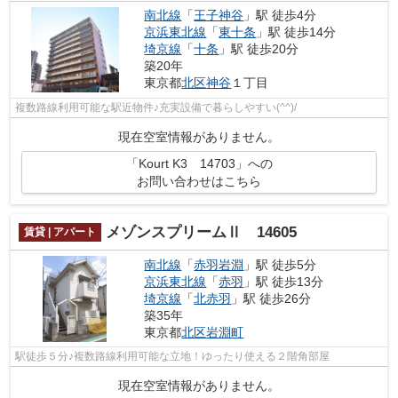
南北線
「
王子神谷
」駅 徒歩4分
京浜東北線
「
東十条
」駅 徒歩14分
埼京線
「
十条
」駅 徒歩20分
築20年
東京都
北区
神谷
１丁目
複数路線利用可能な駅近物件♪充実設備で暮らしやすい(^^)/
現在空室情報がありません。
「Kourt K3 14703」への
お問い合わせはこちら
メゾンスプリームⅡ 14605
賃貸 | アパート
南北線
「
赤羽岩淵
」駅 徒歩5分
京浜東北線
「
赤羽
」駅 徒歩13分
埼京線
「
北赤羽
」駅 徒歩26分
築35年
東京都
北区
岩淵町
駅徒歩５分♪複数路線利用可能な立地！ゆったり使える２階角部屋
現在空室情報がありません。