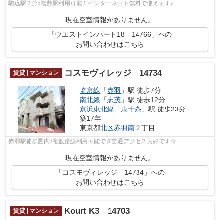
駒込駅２分♪複数駅利用可能！インターネット無料で使えます♪
現在空室情報がありません。
「ウエストインパート18 14766」への
お問い合わせはこちら
コスモヴィレッジ 14734
賃貸 | マンション
埼京線
「
赤羽
」駅 徒歩7分
南北線
「
志茂
」駅 徒歩12分
京浜東北線
「
東十条
」駅 徒歩23分
築17年
東京都
北区
赤羽南
２丁目
赤羽駅徒歩圏内♪複数路線利用可能でき交通アクセス良好です☆
現在空室情報がありません。
「コスモヴィレッジ 14734」への
お問い合わせはこちら
Kourt K3 14703
賃貸 | マンション