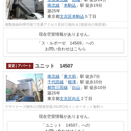
南北線
「
本駒込
」駅 徒歩19分
築25年
東京都
文京区
本駒込
５丁目
複数路線利用可能で交通アクセス良好◎南向き2面採光の角部屋♪
現在空室情報がありません。
「ス・ルポーゼ 14569」への
お問い合わせはこちら
ユニット 14507
賃貸 | アパート
南北線
「
東大前
」駅 徒歩7分
千代田線
「
根津
」駅 徒歩10分
都営三田線
「
白山
」駅 徒歩10分
築25年
東京都
文京区
向丘
２丁目
デザイナーズ物件の2階角部屋♪NURO光インターネット無料☆
現在空室情報がありません。
「ユニット 14507」への
お問い合わせはこちら