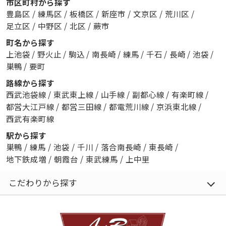
市区町村から探す
豊島区
/
練馬区
/
板橋区
/
新座市
/
文京区
/
荒川区
/
足立区
/
中野区
/
北区
/
蕨市
町名から探す
上池袋
/
野火止
/
駒込
/
南長崎
/
練馬
/
千石
/
長崎
/
池袋
/
巣鴨
/
要町
路線から探す
西武池袋線
/
東武東上線
/
山手線
/
副都心線
/
有楽町線
/
都営大江戸線
/
都営三田線
/
都電荒川線
/
京浜東北線
/
西武有楽町線
駅から探す
巣鴨
/
練馬
/
池袋
/
千川
/
落合南長崎
/
東長崎
/
地下鉄成増
/
朝霞台
/
東武練馬
/
上中里
こだわりから探す