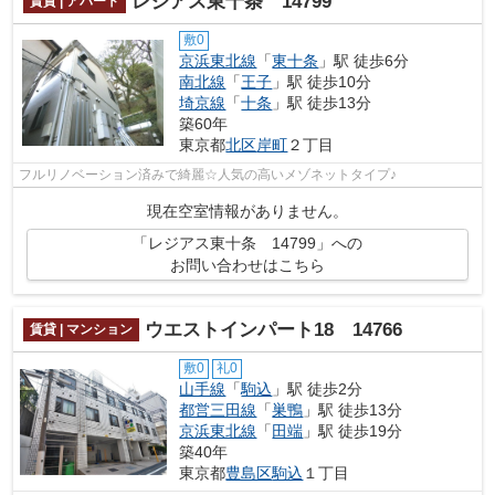
レジアス東十条 14799
賃貸 | アパート
敷0
京浜東北線
「
東十条
」駅 徒歩6分
南北線
「
王子
」駅 徒歩10分
埼京線
「
十条
」駅 徒歩13分
築60年
東京都
北区
岸町
２丁目
フルリノベーション済みで綺麗☆人気の高いメゾネットタイプ♪
現在空室情報がありません。
「レジアス東十条 14799」への
お問い合わせはこちら
ウエストインパート18 14766
賃貸 | マンション
敷0
礼0
山手線
「
駒込
」駅 徒歩2分
都営三田線
「
巣鴨
」駅 徒歩13分
京浜東北線
「
田端
」駅 徒歩19分
築40年
東京都
豊島区
駒込
１丁目