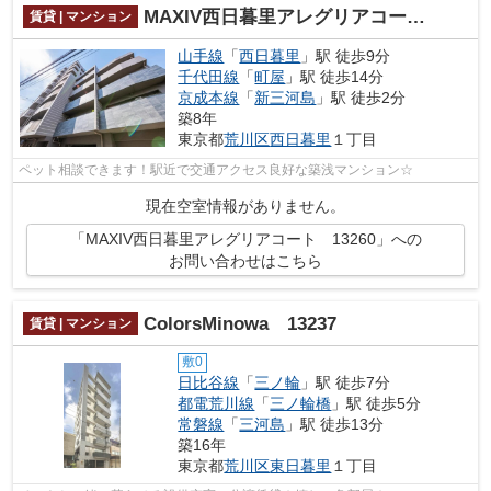
MAXIV西日暮里アレグリアコート 13260
賃貸 | マンション
山手線
「
西日暮里
」駅 徒歩9分
千代田線
「
町屋
」駅 徒歩14分
京成本線
「
新三河島
」駅 徒歩2分
築8年
東京都
荒川区
西日暮里
１丁目
ペット相談できます！駅近で交通アクセス良好な築浅マンション☆
現在空室情報がありません。
「MAXIV西日暮里アレグリアコート 13260」への
お問い合わせはこちら
ColorsMinowa 13237
賃貸 | マンション
敷0
日比谷線
「
三ノ輪
」駅 徒歩7分
都電荒川線
「
三ノ輪橋
」駅 徒歩5分
常磐線
「
三河島
」駅 徒歩13分
築16年
東京都
荒川区
東日暮里
１丁目