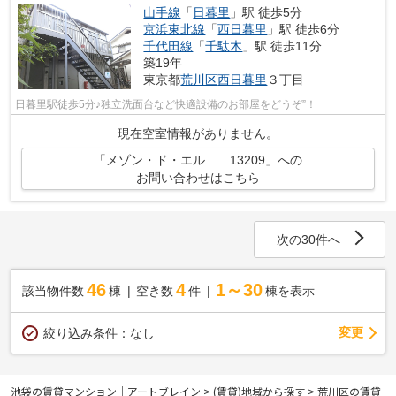
山手線
「
日暮里
」駅 徒歩5分
京浜東北線
「
西日暮里
」駅 徒歩6分
千代田線
「
千駄木
」駅 徒歩11分
築19年
東京都
荒川区
西日暮里
３丁目
日暮里駅徒歩5分♪独立洗面台など快適設備のお部屋をどうぞ”！
現在空室情報がありません。
「メゾン・ド・エル 13209」への
お問い合わせはこちら
次の30件へ
46
4
1～30
該当物件数
棟
空き数
件
棟を表示
変更
絞り込み条件：
なし
池袋の賃貸マンション｜アートブレイン
>
(賃貸)地域から探す
>
荒川区の賃貸