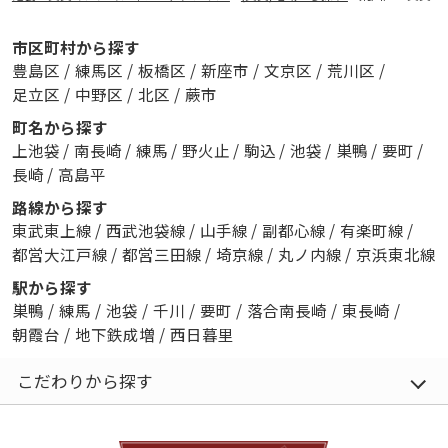
市区町村から探す
豊島区
/
練馬区
/
板橋区
/
新座市
/
文京区
/
荒川区
/
足立区
/
中野区
/
北区
/
蕨市
町名から探す
上池袋
/
南長崎
/
練馬
/
野火止
/
駒込
/
池袋
/
巣鴨
/
要町
/
長崎
/
高島平
路線から探す
東武東上線
/
西武池袋線
/
山手線
/
副都心線
/
有楽町線
/
都営大江戸線
/
都営三田線
/
埼京線
/
丸ノ内線
/
京浜東北線
駅から探す
巣鴨
/
練馬
/
池袋
/
千川
/
要町
/
落合南長崎
/
東長崎
/
朝霞台
/
地下鉄成増
/
西日暮里
こだわりから探す