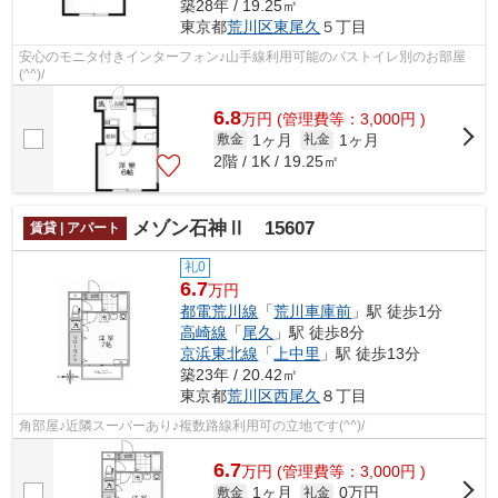
築28年 / 19.25㎡
東京都
荒川区
東尾久
５丁目
安心のモニタ付きインターフォン♪山手線利用可能のバストイレ別のお部屋
(^^)/
6.8
万
円
(管理費等：3,000円 )
1ヶ月
1ヶ月
敷金
礼金
2階 / 1K / 19.25㎡
メゾン石神Ⅱ 15607
賃貸 | アパート
礼0
6.7
万円
都電荒川線
「
荒川車庫前
」駅 徒歩1分
高崎線
「
尾久
」駅 徒歩8分
京浜東北線
「
上中里
」駅 徒歩13分
築23年 / 20.42㎡
東京都
荒川区
西尾久
８丁目
角部屋♪近隣スーパーあり♪複数路線利用可の立地です(^^)/
6.7
万
円
(管理費等：3,000円 )
1ヶ月
0万円
敷金
礼金