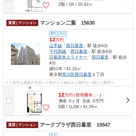
2階 / 1R / 20.42㎡
マンション二葉 15630
賃貸 | マンション
敷0
礼0
12
万円
山手線
「
西日暮里
」駅 徒歩6分
千代田線
「
西日暮里
」駅 徒歩6分
日暮里舎人ライナー
「
西日暮里
」駅 徒歩
4分
築51年 / 41.25㎡
東京都
荒川区
西日暮里
６丁目
☆ご見学は池袋の当店へ☆他サイト他社さん物件も一緒にご案内☆
12
万
円
(管理費等：- )
0ヶ月
0万円
敷金
礼金
5階 / 1LDK / 41.25㎡
アークプラザ西日暮里 15547
賃貸 | マンション
礼0