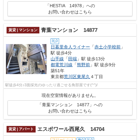
「HESTIA 14978」への
お問い合わせはこちら
青葉マンション 14877
賃貸 | マンション
礼0
日暮里舎人ライナー
「
赤土小学校前
」
駅 徒歩4分
山手線
「
田端
」駅 徒歩13分
都電荒川線
「
熊野前
」駅 徒歩9分
築51年
東京都
荒川区
東尾久
４丁目
駅徒歩4分♪3面採光のゆったり過ごせる角部屋です(^^)/
現在空室情報がありません。
「青葉マンション 14877」への
お問い合わせはこちら
エスポワール西尾久 14704
賃貸 | アパート
フリーレント
敷0
礼0