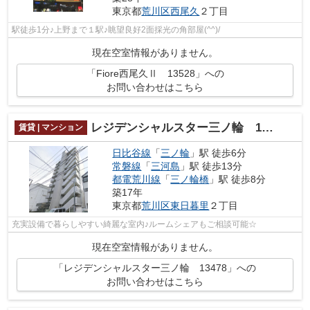
東京都
荒川区
西尾久
２丁目
駅徒歩1分♪上野まで１駅♪眺望良好2面採光の角部屋(^^)/
現在空室情報がありません。
「Fiore西尾久Ⅱ 13528」への
お問い合わせはこちら
レジデンシャルスター三ノ輪 13478
賃貸 | マンション
日比谷線
「
三ノ輪
」駅 徒歩6分
常磐線
「
三河島
」駅 徒歩13分
都電荒川線
「
三ノ輪橋
」駅 徒歩8分
築17年
東京都
荒川区
東日暮里
２丁目
充実設備で暮らしやすい綺麗な室内♪ルームシェアもご相談可能☆
現在空室情報がありません。
「レジデンシャルスター三ノ輪 13478」への
お問い合わせはこちら