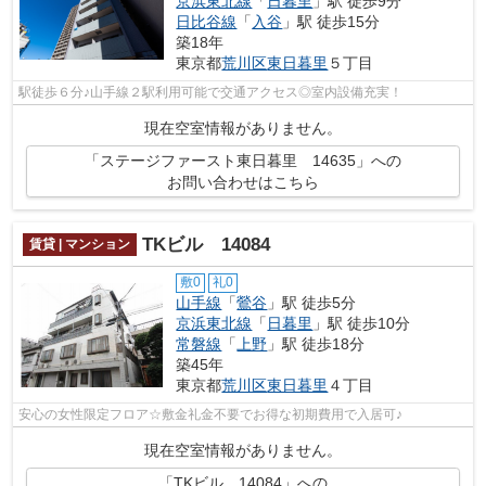
京浜東北線
「
日暮里
」駅 徒歩9分
日比谷線
「
入谷
」駅 徒歩15分
築18年
東京都
荒川区
東日暮里
５丁目
駅徒歩６分♪山手線２駅利用可能で交通アクセス◎室内設備充実！
現在空室情報がありません。
「ステージファースト東日暮里 14635」への
お問い合わせはこちら
TKビル 14084
賃貸 | マンション
敷0
礼0
山手線
「
鶯谷
」駅 徒歩5分
京浜東北線
「
日暮里
」駅 徒歩10分
常磐線
「
上野
」駅 徒歩18分
築45年
東京都
荒川区
東日暮里
４丁目
安心の女性限定フロア☆敷金礼金不要でお得な初期費用で入居可♪
現在空室情報がありません。
「TKビル 14084」への