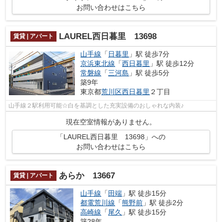
お問い合わせはこちら
LAUREL西日暮里 13698
賃貸 | アパート
山手線
「
日暮里
」駅 徒歩7分
京浜東北線
「
西日暮里
」駅 徒歩12分
常磐線
「
三河島
」駅 徒歩5分
築9年
東京都
荒川区
西日暮里
２丁目
山手線２駅利用可能☆白を基調とした充実設備のおしゃれな内装♪
現在空室情報がありません。
「LAUREL西日暮里 13698」への
お問い合わせはこちら
あらか 13667
賃貸 | アパート
山手線
「
田端
」駅 徒歩15分
都電荒川線
「
熊野前
」駅 徒歩2分
高崎線
「
尾久
」駅 徒歩15分
築28年