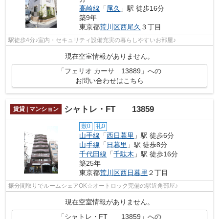
高崎線
「
尾久
」駅 徒歩16分
築9年
東京都
荒川区
西尾久
３丁目
駅徒歩4分♪室内・セキュリティ設備充実の暮らしやすいお部屋♪
現在空室情報がありません。
「フェリオ カーサ 13889」への
お問い合わせはこちら
シャトレ・FT 13859
賃貸 | マンション
敷0
礼0
山手線
「
西日暮里
」駅 徒歩6分
山手線
「
日暮里
」駅 徒歩8分
千代田線
「
千駄木
」駅 徒歩16分
築25年
東京都
荒川区
西日暮里
２丁目
振分間取りでルームシェアOK☆オートロック完備の駅近角部屋♪
現在空室情報がありません。
「シャトレ・FT 13859」への