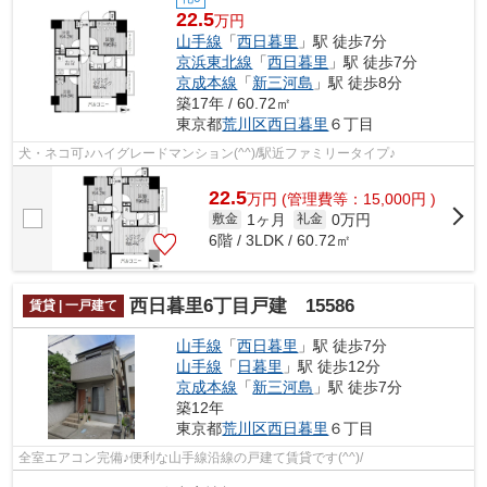
22.5
万円
山手線
「
西日暮里
」駅 徒歩7分
京浜東北線
「
西日暮里
」駅 徒歩7分
京成本線
「
新三河島
」駅 徒歩8分
築17年 / 60.72㎡
東京都
荒川区
西日暮里
６丁目
犬・ネコ可♪ハイグレードマンション(^^)/駅近ファミリータイプ♪
22.5
万
円
(管理費等：15,000円 )
1ヶ月
0万円
敷金
礼金
6階 / 3LDK / 60.72㎡
西日暮里6丁目戸建 15586
賃貸 | 一戸建て
山手線
「
西日暮里
」駅 徒歩7分
山手線
「
日暮里
」駅 徒歩12分
京成本線
「
新三河島
」駅 徒歩7分
築12年
東京都
荒川区
西日暮里
６丁目
全室エアコン完備♪便利な山手線沿線の戸建て賃貸です(^^)/