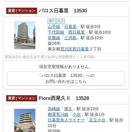
パロス日暮里 13530
賃貸 | マンション
敷0
礼0
山手線
「
日暮里
」駅 徒歩3分
千代田線
「
西日暮里
」駅 徒歩10分
常磐線
「
三河島
」駅 徒歩10分
築26年
東京都
荒川区
西日暮里
２丁目
駅徒歩3分♪敷金礼金不要でお得な初期費用でご入居可能♪
現在空室情報がありません。
「パロス日暮里 13530」への
お問い合わせはこちら
Fiore西尾久Ⅱ 13528
賃貸 | マンション
高崎線
「
尾久
」駅 徒歩13分
都電荒川線
「
小台
」駅 徒歩1分
日暮里舎人ライナー
「
足立小台
」駅 徒歩
15分
築28年