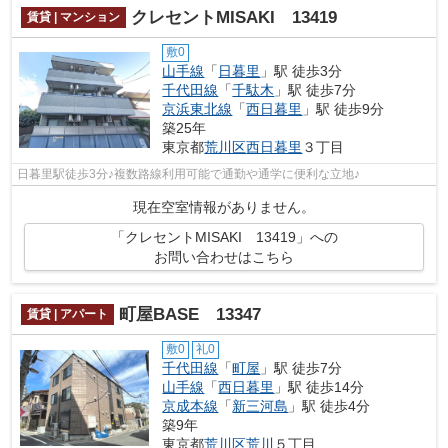
クレセントMISAKI 13419
賃貸 | マンション
敷0
山手線
「
日暮里
」駅 徒歩3分
千代田線
「
千駄木
」駅 徒歩7分
京浜東北線
「
西日暮里
」駅 徒歩9分
築25年
東京都
荒川区
西日暮里
３丁目
日暮里駅徒歩3分♪複数路線利用可能で通勤や通学に便利な立地♪
現在空室情報がありません。
「クレセントMISAKI 13419」への
お問い合わせはこちら
町屋BASE 13347
賃貸 | アパート
敷0
礼0
千代田線
「
町屋
」駅 徒歩7分
山手線
「
西日暮里
」駅 徒歩14分
京成本線
「
新三河島
」駅 徒歩4分
築9年
東京都
荒川区
荒川
５丁目