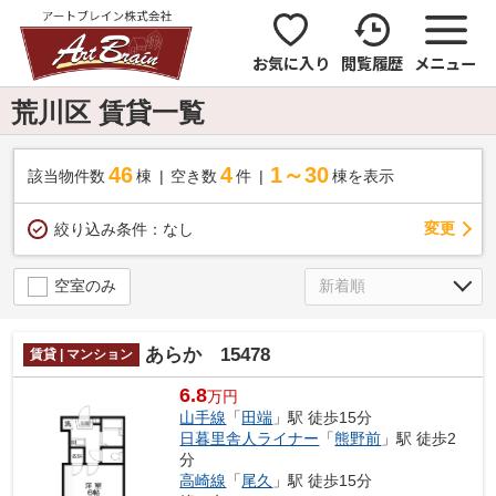
お気に入り
閲覧履歴
メニュー
荒川区 賃貸一覧
46
4
1～30
該当物件数
棟
空き数
件
棟を表示
変更
絞り込み条件：
なし
空室のみ
あらか 15478
賃貸 | マンション
6.8
万円
山手線
「
田端
」駅 徒歩15分
日暮里舎人ライナー
「
熊野前
」駅 徒歩2
分
高崎線
「
尾久
」駅 徒歩15分