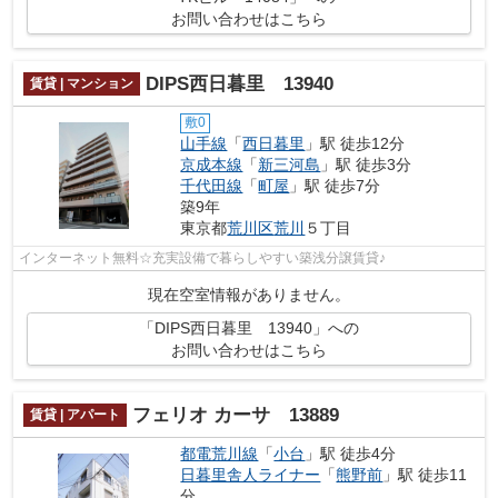
お問い合わせはこちら
DIPS西日暮里 13940
賃貸 | マンション
敷0
山手線
「
西日暮里
」駅 徒歩12分
京成本線
「
新三河島
」駅 徒歩3分
千代田線
「
町屋
」駅 徒歩7分
築9年
東京都
荒川区
荒川
５丁目
インターネット無料☆充実設備で暮らしやすい築浅分譲賃貸♪
現在空室情報がありません。
「DIPS西日暮里 13940」への
お問い合わせはこちら
フェリオ カーサ 13889
賃貸 | アパート
都電荒川線
「
小台
」駅 徒歩4分
日暮里舎人ライナー
「
熊野前
」駅 徒歩11
分