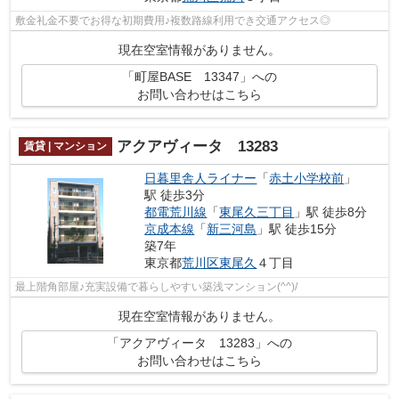
敷金礼金不要でお得な初期費用♪複数路線利用でき交通アクセス◎
現在空室情報がありません。
「町屋BASE 13347」への
お問い合わせはこちら
アクアヴィータ 13283
賃貸 | マンション
日暮里舎人ライナー
「
赤土小学校前
」
駅 徒歩3分
都電荒川線
「
東尾久三丁目
」駅 徒歩8分
京成本線
「
新三河島
」駅 徒歩15分
築7年
東京都
荒川区
東尾久
４丁目
最上階角部屋♪充実設備で暮らしやすい築浅マンション(^^)/
現在空室情報がありません。
「アクアヴィータ 13283」への
お問い合わせはこちら