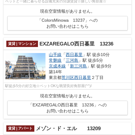
ペットと一緒に暮らせる設備充実の分譲賃貸☆嬉しい角部屋☆
現在空室情報がありません。
「ColorsMinowa 13237」への
お問い合わせはこちら
EXZAREGALO西日暮里 13236
賃貸 | マンション
山手線
「
西日暮里
」駅 徒歩10分
常磐線
「
三河島
」駅 徒歩5分
京成本線
「
新三河島
」駅 徒歩9分
築14年
東京都
荒川区
西日暮里
２丁目
駅徒歩5分の好立地☆ペットOKな眺望良好角部屋(^^)/
現在空室情報がありません。
「EXZAREGALO西日暮里 13236」への
お問い合わせはこちら
メゾン・ド・エル 13209
賃貸 | アパート