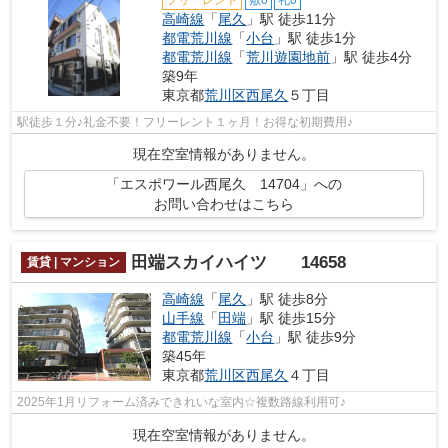
高崎線
「
尾久
」駅 徒歩11分
都電荒川線
「
小台
」駅 徒歩1分
都電荒川線
「
荒川遊園地前
」駅 徒歩4分
築9年
東京都
荒川区
西尾久
５丁目
駅徒歩１分♪礼金不要！フリーレント１ヶ月！お得な初期費用♪
現在空室情報がありません。
「エスポワール西尾久 14704」への
お問い合わせはこちら
田端スカイハイツ 14658
賃貸 | マンション
高崎線
「
尾久
」駅 徒歩8分
山手線
「
田端
」駅 徒歩15分
都電荒川線
「
小台
」駅 徒歩9分
築45年
東京都
荒川区
西尾久
４丁目
2025年1月リフォーム済みできれいな室内☆複数路線利用可♪
現在空室情報がありません。