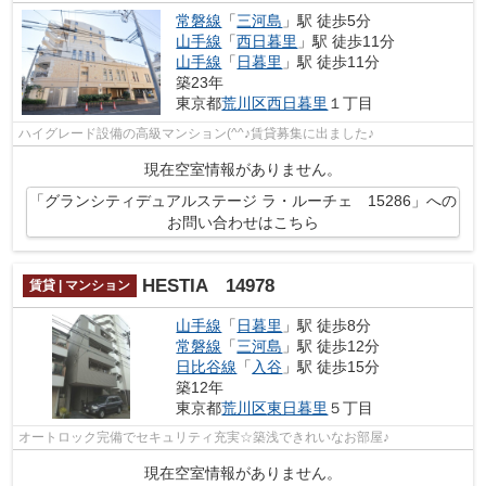
常磐線
「
三河島
」駅 徒歩5分
山手線
「
西日暮里
」駅 徒歩11分
山手線
「
日暮里
」駅 徒歩11分
築23年
東京都
荒川区
西日暮里
１丁目
ハイグレード設備の高級マンション(^^♪賃貸募集に出ました♪
現在空室情報がありません。
「グランシティデュアルステージ ラ・ルーチェ 15286」への
お問い合わせはこちら
HESTIA 14978
賃貸 | マンション
山手線
「
日暮里
」駅 徒歩8分
常磐線
「
三河島
」駅 徒歩12分
日比谷線
「
入谷
」駅 徒歩15分
築12年
東京都
荒川区
東日暮里
５丁目
オートロック完備でセキュリティ充実☆築浅できれいなお部屋♪
現在空室情報がありません。