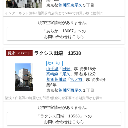
東京都
荒川区
東尾久
５丁目
インターネット無料♪熊野前商店街まで50ｍでお買い物に便利☆
現在空室情報がありません。
「あらか 13667」への
お問い合わせはこちら
ラクシス田端 13538
賃貸 | アパート
敷0
礼0
山手線
「
田端
」駅 徒歩15分
高崎線
「
尾久
」駅 徒歩12分
都電荒川線
「
宮ノ前
」駅 徒歩6分
築6年
東京都
荒川区
西尾久
１丁目
築浅！白基調の綺麗なお部屋♪敷金礼金不要で初期費用がお得☆
現在空室情報がありません。
「ラクシス田端 13538」への
お問い合わせはこちら