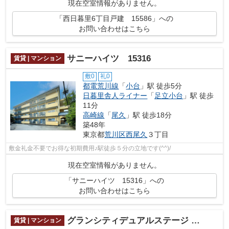
現在空室情報がありません。
「西日暮里6丁目戸建 15586」への
お問い合わせはこちら
サニーハイツ 15316
賃貸 | マンション
敷0
礼0
都電荒川線
「
小台
」駅 徒歩5分
日暮里舎人ライナー
「
足立小台
」駅 徒歩
11分
高崎線
「
尾久
」駅 徒歩18分
築48年
東京都
荒川区
西尾久
３丁目
敷金礼金不要でお得な初期費用♪駅徒歩５分の立地です(^^)/
現在空室情報がありません。
「サニーハイツ 15316」への
お問い合わせはこちら
グランシティデュアルステージ ラ・ルーチェ 15286
賃貸 | マンション