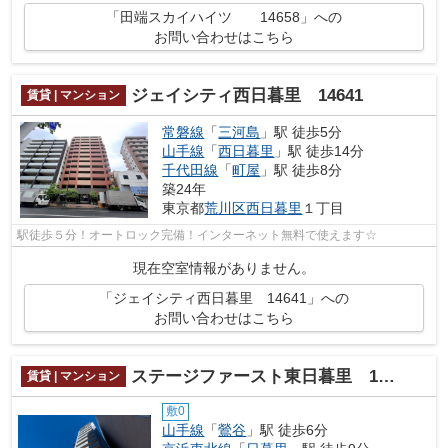
「田端スカイハイツ 14658」への
お問い合わせはこちら
ジェイシティ西日暮里 14641
賃貸 | マンション
常磐線
「
三河島
」駅 徒歩5分
山手線
「
西日暮里
」駅 徒歩14分
千代田線
「
町屋
」駅 徒歩8分
築24年
東京都
荒川区
西日暮里
１丁目
駅徒歩５分！オートロック完備！インターネット無料で使えます☆
現在空室情報がありません。
「ジェイシティ西日暮里 14641」への
お問い合わせはこちら
ステージファースト東日暮里 14635
賃貸 | マンション
敷0
山手線
「
鶯谷
」駅 徒歩6分