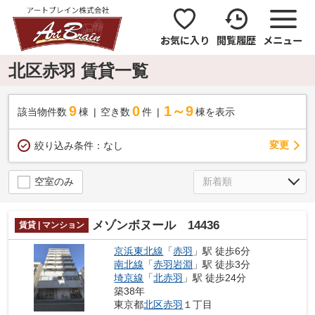
お気に入り
閲覧履歴
メニュー
北区赤羽 賃貸一覧
9
0
1～9
該当物件数
棟
空き数
件
棟を表示
変更
絞り込み条件：
なし
空室のみ
メゾンボヌール 14436
賃貸 | マンション
京浜東北線
「
赤羽
」駅 徒歩6分
南北線
「
赤羽岩淵
」駅 徒歩3分
埼京線
「
北赤羽
」駅 徒歩24分
築38年
東京都
北区
赤羽
１丁目