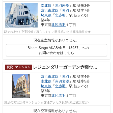
南北線
「
赤羽岩淵
」駅 徒歩3分
京浜東北線
「
赤羽
」駅 徒歩7分
埼京線
「
北赤羽
」駅 徒歩23分
築4年
東京都
北区
赤羽
１丁目
駅徒歩3分！充実設備で暮らしやすい開放感のある築浅物件☆★
現在空室情報がありません。
「Bloom Stage AKABANE 13987」への
お問い合わせはこちら
レジェンダリーガーデン赤羽ウェストビュー 13434
賃貸 | マンション
京浜東北線
「
赤羽
」駅 徒歩4分
南北線
「
赤羽岩淵
」駅 徒歩5分
埼京線
「
北赤羽
」駅 徒歩25分
築7年
東京都
北区
赤羽
１丁目
築浅の充実設備マンション☆交通アクセス良好♪周辺施設充実♪
現在空室情報がありません。