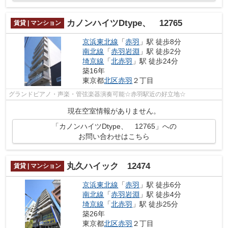
カノンハイツDtype、 12765
賃貸 | マンション
京浜東北線
「
赤羽
」駅 徒歩8分
南北線
「
赤羽岩淵
」駅 徒歩2分
埼京線
「
北赤羽
」駅 徒歩24分
築16年
東京都
北区
赤羽
２丁目
グランドピアノ・声楽・管弦楽器演奏可能☆赤羽駅近の好立地☆
現在空室情報がありません。
「カノンハイツDtype、 12765」への
お問い合わせはこちら
丸久ハイック 12474
賃貸 | マンション
京浜東北線
「
赤羽
」駅 徒歩6分
南北線
「
赤羽岩淵
」駅 徒歩4分
埼京線
「
北赤羽
」駅 徒歩25分
築26年
東京都
北区
赤羽
２丁目