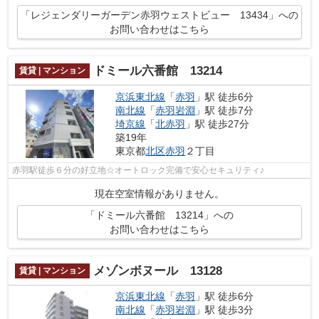
「レジェンダリーガーデン赤羽ウェストビュー 13434」への
お問い合わせはこちら
ドミール六番館 13214
賃貸 | マンション
京浜東北線
「
赤羽
」駅 徒歩6分
南北線
「
赤羽岩淵
」駅 徒歩7分
埼京線
「
北赤羽
」駅 徒歩27分
築19年
東京都
北区
赤羽
２丁目
赤羽駅徒歩６分の好立地☆オートロック完備で安心セキュリティ♪
現在空室情報がありません。
「ドミール六番館 13214」への
お問い合わせはこちら
メゾンボヌール 13128
賃貸 | マンション
京浜東北線
「
赤羽
」駅 徒歩6分
南北線
「
赤羽岩淵
」駅 徒歩3分