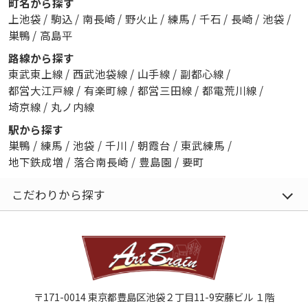
町名から探す
上池袋
/
駒込
/
南長崎
/
野火止
/
練馬
/
千石
/
長崎
/
池袋
/
巣鴨
/
高島平
路線から探す
東武東上線
/
西武池袋線
/
山手線
/
副都心線
/
都営大江戸線
/
有楽町線
/
都営三田線
/
都電荒川線
/
埼京線
/
丸ノ内線
駅から探す
巣鴨
/
練馬
/
池袋
/
千川
/
朝霞台
/
東武練馬
/
地下鉄成増
/
落合南長崎
/
豊島園
/
要町
こだわりから探す
〒171-0014 東京都豊島区池袋２丁目11-9安藤ビル １階