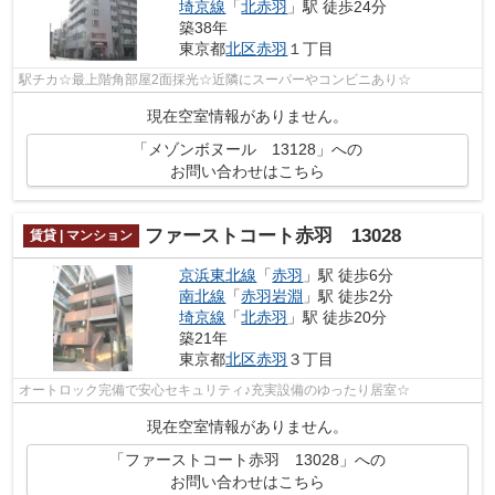
埼京線
「
北赤羽
」駅 徒歩24分
築38年
東京都
北区
赤羽
１丁目
駅チカ☆最上階角部屋2面採光☆近隣にスーパーやコンビニあり☆
現在空室情報がありません。
「メゾンボヌール 13128」への
お問い合わせはこちら
ファーストコート赤羽 13028
賃貸 | マンション
京浜東北線
「
赤羽
」駅 徒歩6分
南北線
「
赤羽岩淵
」駅 徒歩2分
埼京線
「
北赤羽
」駅 徒歩20分
築21年
東京都
北区
赤羽
３丁目
オートロック完備で安心セキュリティ♪充実設備のゆったり居室☆
現在空室情報がありません。
「ファーストコート赤羽 13028」への
お問い合わせはこちら