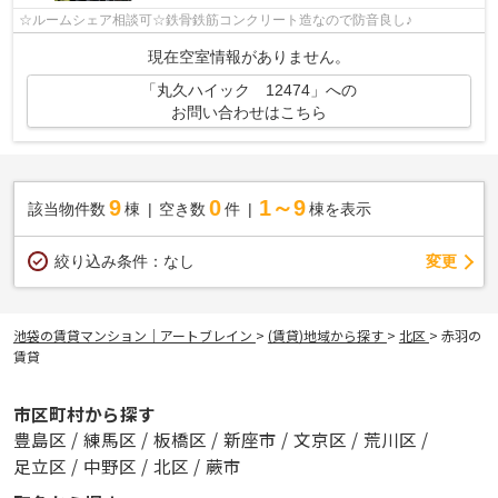
☆ルームシェア相談可☆鉄骨鉄筋コンクリート造なので防音良し♪
現在空室情報がありません。
「丸久ハイック 12474」への
お問い合わせはこちら
9
0
1～9
該当物件数
棟
空き数
件
棟を表示
変更
絞り込み条件：
なし
池袋の賃貸マンション｜アートブレイン
>
(賃貸)地域から探す
>
北区
>
赤羽の
賃貸
市区町村から探す
豊島区
/
練馬区
/
板橋区
/
新座市
/
文京区
/
荒川区
/
足立区
/
中野区
/
北区
/
蕨市