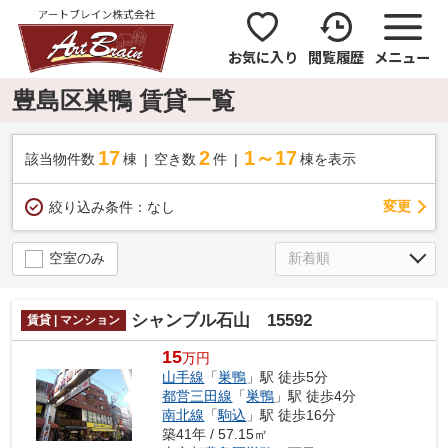
お気に入り
閲覧履歴
メニュー
豊島区巣鴨 賃貸一覧
17
2
1～17
該当物件数
棟
空き数
件
棟を表示
変更
絞り込み条件：
なし
空室のみ
シャンブル石山 15592
賃貸 | マンション
15
万円
山手線
「
巣鴨
」駅 徒歩5分
都営三田線
「
巣鴨
」駅 徒歩4分
南北線
「
駒込
」駅 徒歩16分
築41年 / 57.15㎡