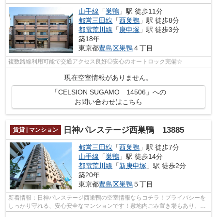
山手線
「
巣鴨
」駅 徒歩11分
都営三田線
「
西巣鴨
」駅 徒歩8分
都電荒川線
「
庚申塚
」駅 徒歩3分
築18年
東京都
豊島区
巣鴨
４丁目
複数路線利用可能で交通アクセス良好◎安心のオートロック完備☆
現在空室情報がありません。
「CELSION SUGAMO 14506」への
お問い合わせはこちら
日神パレステージ西巣鴨 13885
賃貸 | マンション
都営三田線
「
西巣鴨
」駅 徒歩7分
山手線
「
巣鴨
」駅 徒歩14分
都電荒川線
「
新庚申塚
」駅 徒歩2分
築20年
東京都
豊島区
巣鴨
５丁目
新着情報：日神パレステージ西巣鴨の空室情報ならコチラ！プライバシーを
しっかり守れる、安心安全なマンションです！敷地内ごみ置き場もあり、ゴ
ミ捨ても楽々！13階建てで街並みにも...