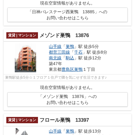
現在空室情報がありません。
「日神パレステージ西巣鴨 13885」への
お問い合わせはこちら
メゾンド巣鴨 13876
賃貸 | マンション
山手線
「
巣鴨
」駅 徒歩5分
都営三田線
「
千石
」駅 徒歩8分
南北線
「
駒込
」駅 徒歩12分
築47年
東京都
豊島区
巣鴨
１丁目
巣鴨駅徒歩5分☆１フロア１住戸で隣を気にせず生活できます♪
現在空室情報がありません。
「メゾンド巣鴨 13876」への
お問い合わせはこちら
フロール巣鴨 13397
賃貸 | マンション
山手線
「
巣鴨
」駅 徒歩13分