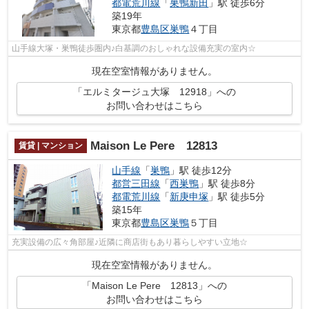
都電荒川線
「
巣鴨新田
」駅 徒歩6分
築19年
東京都
豊島区
巣鴨
４丁目
山手線大塚・巣鴨徒歩圏内♪白基調のおしゃれな設備充実の室内☆
現在空室情報がありません。
「エルミタージュ大塚 12918」への
お問い合わせはこちら
Maison Le Pere 12813
賃貸 | マンション
山手線
「
巣鴨
」駅 徒歩12分
都営三田線
「
西巣鴨
」駅 徒歩8分
都電荒川線
「
新庚申塚
」駅 徒歩5分
築15年
東京都
豊島区
巣鴨
５丁目
充実設備の広々角部屋♪近隣に商店街もあり暮らしやすい立地☆
現在空室情報がありません。
「Maison Le Pere 12813」への
お問い合わせはこちら