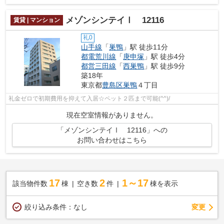
メゾンシンテイⅠ 12116
賃貸 | マンション
礼0
山手線
「
巣鴨
」駅 徒歩11分
都電荒川線
「
庚申塚
」駅 徒歩4分
都営三田線
「
西巣鴨
」駅 徒歩9分
築18年
東京都
豊島区
巣鴨
４丁目
礼金ゼロで初期費用を抑えて入居☆ペット２匹まで可能(^^)/
現在空室情報がありません。
「メゾンシンテイⅠ 12116」への
お問い合わせはこちら
17
2
1～17
該当物件数
棟
空き数
件
棟を表示
変更
絞り込み条件：
なし