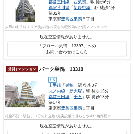
都営三田線
「
西巣鴨
」駅 徒歩6分
都電荒川線
「
新庚申塚
」駅 徒歩4分
築32年
東京都
豊島区
巣鴨
５丁目
人気の山手線エリア徒歩圏内♪安心防犯設備の分譲マンション☆
現在空室情報がありません。
「フロール巣鴨 13397」への
お問い合わせはこちら
パーク巣鴨 13318
賃貸 | マンション
礼0
山手線
「
巣鴨
」駅 徒歩3分
丸ノ内線
「
新大塚
」駅 徒歩15分
都営三田線
「
千石
」駅 徒歩13分
築17年
東京都
豊島区
巣鴨
１丁目
礼金不要！駅徒歩３分の好立地♪充実設備で暮らしやすい角部屋☆
現在空室情報がありません。