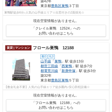
築42年
東京都
豊島区
巣鴨
３丁目
巣鴨駅徒歩6分♪人気の山手線エリア☆出窓付きの2面採光☆
現在空室情報がありません。
「クレイル巣鴨 12524」への
お問い合わせはこちら
フロール巣鴨 12188
賃貸 | マンション
敷0
礼0
山手線
「
巣鴨
」駅 徒歩13分
都営三田線
「
西巣鴨
」駅 徒歩7分
都電荒川線
「
新庚申塚
」駅 徒歩3分
築32年
東京都
豊島区
巣鴨
５丁目
【敷金礼金不要】人気の山手線エリア徒歩圏内♪安心防犯設備☆
現在空室情報がありません。
「フロール巣鴨 12188」への
お問い合わせはこちら