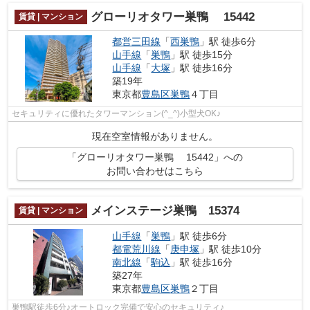
グローリオタワー巣鴨 15442
賃貸 | マンション
都営三田線
「
西巣鴨
」駅 徒歩6分
山手線
「
巣鴨
」駅 徒歩15分
山手線
「
大塚
」駅 徒歩16分
築19年
東京都
豊島区
巣鴨
４丁目
セキュリティに優れたタワーマンション(^_^)小型犬OK♪
現在空室情報がありません。
「グローリオタワー巣鴨 15442」への
お問い合わせはこちら
メインステージ巣鴨 15374
賃貸 | マンション
山手線
「
巣鴨
」駅 徒歩6分
都電荒川線
「
庚申塚
」駅 徒歩10分
南北線
「
駒込
」駅 徒歩16分
築27年
東京都
豊島区
巣鴨
２丁目
巣鴨駅徒歩6分♪オートロック完備で安心のセキュリティ♪