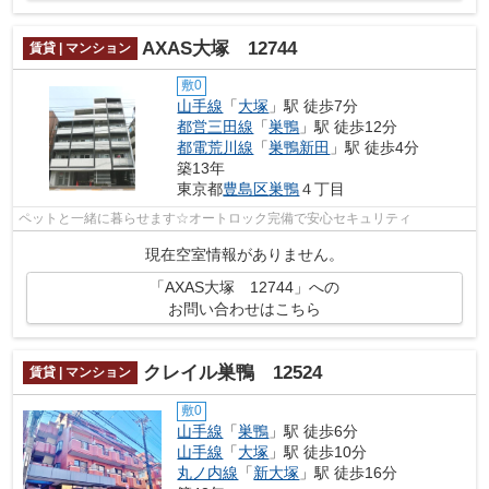
AXAS大塚 12744
賃貸 | マンション
敷0
山手線
「
大塚
」駅 徒歩7分
都営三田線
「
巣鴨
」駅 徒歩12分
都電荒川線
「
巣鴨新田
」駅 徒歩4分
築13年
東京都
豊島区
巣鴨
４丁目
ペットと一緒に暮らせます☆オートロック完備で安心セキュリティ
現在空室情報がありません。
「AXAS大塚 12744」への
お問い合わせはこちら
クレイル巣鴨 12524
賃貸 | マンション
敷0
山手線
「
巣鴨
」駅 徒歩6分
山手線
「
大塚
」駅 徒歩10分
丸ノ内線
「
新大塚
」駅 徒歩16分