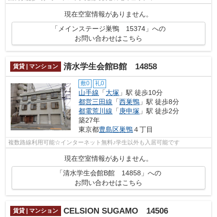
現在空室情報がありません。
「メインステージ巣鴨 15374」への
お問い合わせはこちら
清水学生会館B館 14858
賃貸 | マンション
敷0
礼0
山手線
「
大塚
」駅 徒歩10分
都営三田線
「
西巣鴨
」駅 徒歩8分
都電荒川線
「
庚申塚
」駅 徒歩2分
築27年
東京都
豊島区
巣鴨
４丁目
複数路線利用可能☆インターネット無料♪学生以外も入居可能です
現在空室情報がありません。
「清水学生会館B館 14858」への
お問い合わせはこちら
CELSION SUGAMO 14506
賃貸 | マンション