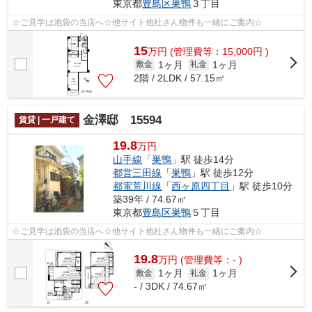
東京都
豊島区
巣鴨
３丁目
☆ご見学は池袋の当店へ☆他サイト他社さん物件も一緒にご案内☆
15
万
円
(管理費等：15,000円 )
1ヶ月
1ヶ月
敷金
礼金
2階 / 2LDK / 57.15㎡
金澤邸 15594
賃貸 | 一戸建て
19.8
万円
山手線
「
巣鴨
」駅 徒歩14分
都営三田線
「
巣鴨
」駅 徒歩12分
都電荒川線
「
西ヶ原四丁目
」駅 徒歩10分
築39年 / 74.67㎡
東京都
豊島区
巣鴨
５丁目
☆ご見学は池袋の当店へ☆他サイト他社さん物件も一緒にご案内☆
19.8
万
円
(管理費等：- )
1ヶ月
1ヶ月
敷金
礼金
- / 3DK / 74.67㎡