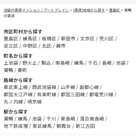
池袋の賃貸マンション｜アートブレイン
>
(賃貸)地域から探す
>
豊島区
>
巣鴨
の賃貸
市区町村から探す
豊島区
/
練馬区
/
板橋区
/
新座市
/
文京区
/
荒川区
/
足立区
/
中野区
/
北区
/
蕨市
町名から探す
上池袋
/
野火止
/
駒込
/
南長崎
/
練馬
/
千石
/
長崎
/
池袋
/
巣鴨
/
要町
路線から探す
東武東上線
/
西武池袋線
/
山手線
/
副都心線
/
都営大江戸線
/
有楽町線
/
都営三田線
/
都電荒川線
/
丸ノ内線
/
埼京線
駅から探す
巣鴨
/
練馬
/
池袋
/
千川
/
東長崎
/
落合南長崎
/
地下鉄成増
/
東武練馬
/
朝霞台
/
新江古田