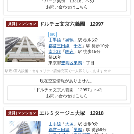
「パーク巣鴨 13318」への
お問い合わせはこちら
ドルチェ文京六義園 12997
賃貸 | マンション
敷0
山手線
「
巣鴨
」駅 徒歩5分
都営三田線
「
千石
」駅 徒歩10分
南北線
「
駒込
」駅 徒歩15分
築18年
東京都
豊島区
巣鴨
１丁目
駅近♪室内設備・セキュリティ設備充実で一人暮らしにおすすめ☆
現在空室情報がありません。
「ドルチェ文京六義園 12997」への
お問い合わせはこちら
エルミタージュ大塚 12918
賃貸 | マンション
山手線
「
大塚
」駅 徒歩9分
都営三田線
「
巣鴨
」駅 徒歩9分