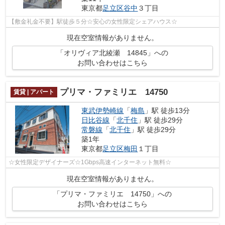
東京都
足立区
谷中
３丁目
【敷金礼金不要】駅徒歩５分☆安心の女性限定シェアハウス☆
現在空室情報がありません。
「オリヴィア北綾瀬 14845」への
お問い合わせはこちら
プリマ・ファミリエ 14750
賃貸 | アパート
東武伊勢崎線
「
梅島
」駅 徒歩13分
日比谷線
「
北千住
」駅 徒歩29分
常磐線
「
北千住
」駅 徒歩29分
築1年
東京都
足立区
梅田
１丁目
☆女性限定デザイナーズ☆1Gbps高速インターネット無料☆
現在空室情報がありません。
「プリマ・ファミリエ 14750」への
お問い合わせはこちら