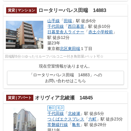
ロータリーパレス田端 14883
賃貸 | マンション
山手線
「
田端
」駅 徒歩6分
千代田線
「
西日暮里
」駅 徒歩10分
日暮里舎人ライナー
「
赤土小学校前
」
駅 徒歩12分
築23年
東京都
北区
東田端
１丁目
田端駅6分☆ゆったりルーフバルコニー付き角部屋♪ペット可☆
現在空室情報がありません。
「ロータリーパレス田端 14883」への
お問い合わせはこちら
オリヴィア北綾瀬 14845
賃貸 | アパート
敷0
礼0
千代田線
「
北綾瀬
」駅 徒歩5分
つくばエクスプレス
「
六町
」駅 徒歩23分
常磐緩行線
「
亀有
」駅 徒歩28分
築11年