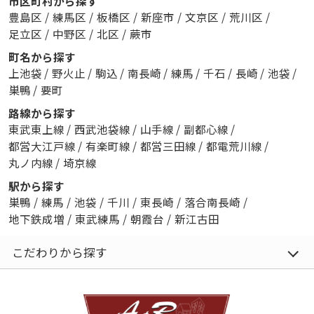
市区町村から探す
豊島区
/
練馬区
/
板橋区
/
新座市
/
文京区
/
荒川区
/
足立区
/
中野区
/
北区
/
蕨市
町名から探す
上池袋
/
野火止
/
駒込
/
南長崎
/
練馬
/
千石
/
長崎
/
池袋
/
巣鴨
/
要町
路線から探す
東武東上線
/
西武池袋線
/
山手線
/
副都心線
/
都営大江戸線
/
有楽町線
/
都営三田線
/
都電荒川線
/
丸ノ内線
/
埼京線
駅から探す
巣鴨
/
練馬
/
池袋
/
千川
/
東長崎
/
落合南長崎
/
地下鉄成増
/
東武練馬
/
朝霞台
/
新江古田
こだわりから探す