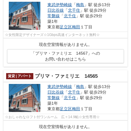
東武伊勢崎線
「
梅島
」駅 徒歩13分
日比谷線
「
北千住
」駅 徒歩29分
常磐線
「
北千住
」駅 徒歩29分
築1年
東京都
足立区
梅田
１丁目
☆女性限定デザイナーズ☆1Gbps高速インターネット無料☆
現在空室情報がありません。
「プリマ・ファミリエ 14567」への
お問い合わせはこちら
プリマ・ファミリエ 14565
賃貸 | アパート
東武伊勢崎線
「
梅島
」駅 徒歩13分
日比谷線
「
北千住
」駅 徒歩29分
常磐線
「
北千住
」駅 徒歩29分
築1年
東京都
足立区
梅田
１丁目
☆おしゃれなロフト付ワンルーム 広々14.9帖☆女性専用☆
現在空室情報がありません。