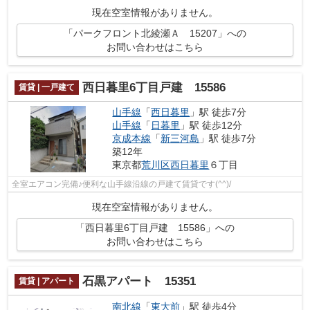
現在空室情報がありません。
「パークフロント北綾瀬Ａ 15207」への
お問い合わせはこちら
西日暮里6丁目戸建 15586
賃貸 | 一戸建て
山手線
「
西日暮里
」駅 徒歩7分
山手線
「
日暮里
」駅 徒歩12分
京成本線
「
新三河島
」駅 徒歩7分
築12年
東京都
荒川区
西日暮里
６丁目
全室エアコン完備♪便利な山手線沿線の戸建て賃貸です(^^)/
現在空室情報がありません。
「西日暮里6丁目戸建 15586」への
お問い合わせはこちら
石黒アパート 15351
賃貸 | アパート
南北線
「
東大前
」駅 徒歩4分