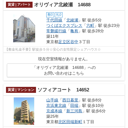
オリヴィア北綾瀬 14688
賃貸 | アパート
敷0
礼0
千代田線
「
北綾瀬
」駅 徒歩5分
つくばエクスプレス
「
六町
」駅 徒歩23分
常磐緩行線
「
亀有
」駅 徒歩28分
築11年
東京都
足立区
谷中
３丁目
【敷金礼金不要】駅徒歩５分☆安心の女性限定シェアハウス☆
現在空室情報がありません。
「オリヴィア北綾瀬 14688」への
お問い合わせはこちら
ソフィアコート 14652
賃貸 | マンション
山手線
「
西日暮里
」駅 徒歩8分
京浜東北線
「
田端
」駅 徒歩10分
京成本線
「
新三河島
」駅 徒歩6分
築25年
東京都
北区
田端新町
１丁目