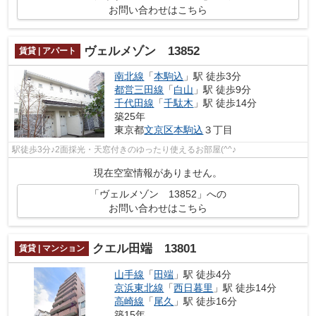
お問い合わせはこちら
ヴェルメゾン 13852
賃貸 | アパート
南北線
「
本駒込
」駅 徒歩3分
都営三田線
「
白山
」駅 徒歩9分
千代田線
「
千駄木
」駅 徒歩14分
築25年
東京都
文京区
本駒込
３丁目
駅徒歩3分♪2面採光・天窓付きのゆったり使えるお部屋(^^♪
現在空室情報がありません。
「ヴェルメゾン 13852」への
お問い合わせはこちら
クエル田端 13801
賃貸 | マンション
山手線
「
田端
」駅 徒歩4分
京浜東北線
「
西日暮里
」駅 徒歩14分
高崎線
「
尾久
」駅 徒歩16分
築15年