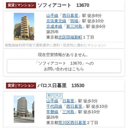
ソフィアコート 13670
賃貸 | マンション
山手線
「
西日暮里
」駅 徒歩8分
京浜東北線
「
田端
」駅 徒歩10分
京成本線
「
新三河島
」駅 徒歩6分
築25年
東京都
北区
田端新町
１丁目
複数路線利用可能で通勤通学に便利！防音性に優れたマンション♪
現在空室情報がありません。
「ソフィアコート 13670」への
お問い合わせはこちら
パロス日暮里 13530
賃貸 | マンション
敷0
礼0
山手線
「
日暮里
」駅 徒歩3分
千代田線
「
西日暮里
」駅 徒歩10分
常磐線
「
三河島
」駅 徒歩10分
築26年
東京都
荒川区
西日暮里
２丁目