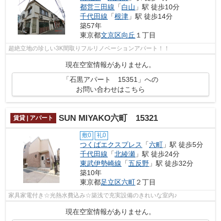
都営三田線
「
白山
」駅 徒歩10分
千代田線
「
根津
」駅 徒歩14分
築57年
東京都
文京区
向丘
１丁目
超絶立地の珍しい3K間取りフルリノベーションアパート！！
現在空室情報がありません。
「石黒アパート 15351」への
お問い合わせはこちら
SUN MIYAKO六町 15321
賃貸 | アパート
敷0
礼0
つくばエクスプレス
「
六町
」駅 徒歩5分
千代田線
「
北綾瀬
」駅 徒歩24分
東武伊勢崎線
「
五反野
」駅 徒歩32分
築10年
東京都
足立区
六町
２丁目
家具家電付き☆光熱水費込み☆築浅で充実設備のきれいな室内♪
現在空室情報がありません。