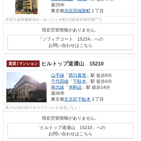
築25年
東京都
北区
田端新町
１丁目
外装大規模修繕済み！ゆったり８帖の2面採光角部屋(^^)/
現在空室情報がありません。
「ソフィアコート 15224」への
お問い合わせはこちら
ヒルトップ道灌山 15210
賃貸 | マンション
山手線
「
西日暮里
」駅 徒歩8分
千代田線
「
千駄木
」駅 徒歩6分
南北線
「
本駒込
」駅 徒歩14分
築36年
東京都
文京区
千駄木
３丁目
希少な4SLDKですのでどうかお見逃しなく！
現在空室情報がありません。
「ヒルトップ道灌山 15210」への
お問い合わせはこちら