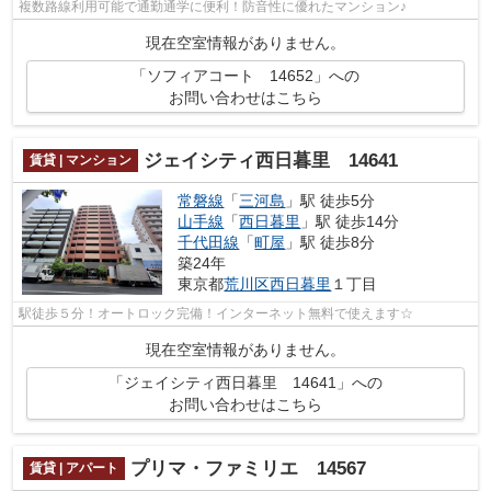
複数路線利用可能で通勤通学に便利！防音性に優れたマンション♪
現在空室情報がありません。
「ソフィアコート 14652」への
お問い合わせはこちら
ジェイシティ西日暮里 14641
賃貸 | マンション
常磐線
「
三河島
」駅 徒歩5分
山手線
「
西日暮里
」駅 徒歩14分
千代田線
「
町屋
」駅 徒歩8分
築24年
東京都
荒川区
西日暮里
１丁目
駅徒歩５分！オートロック完備！インターネット無料で使えます☆
現在空室情報がありません。
「ジェイシティ西日暮里 14641」への
お問い合わせはこちら
プリマ・ファミリエ 14567
賃貸 | アパート