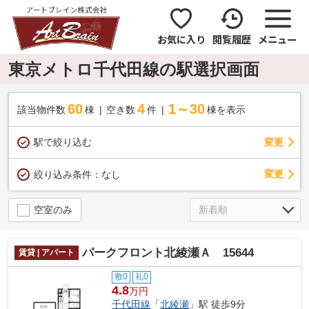
お気に入り
閲覧履歴
メニュー
東京メトロ千代田線の駅選択画面
60
4
1～30
該当物件数
棟
空き数
件
棟を表示
駅で絞り込む
変更
変更
絞り込み条件：
なし
空室のみ
パークフロント北綾瀬Ａ 15644
賃貸 | アパート
敷0
礼0
4.8
万円
千代田線
「
北綾瀬
」駅 徒歩9分