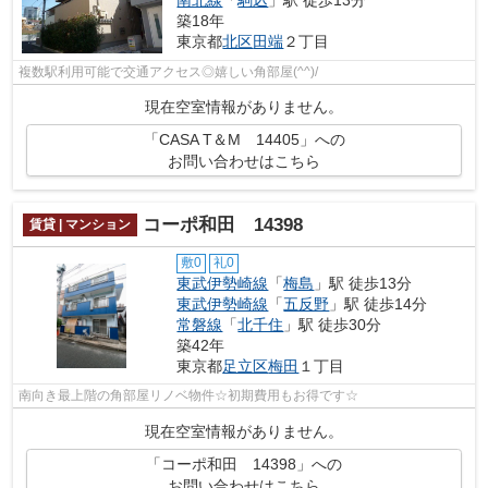
築18年
東京都
北区
田端
２丁目
複数駅利用可能で交通アクセス◎嬉しい角部屋(^^)/
現在空室情報がありません。
「CASA T＆M 14405」への
お問い合わせはこちら
コーポ和田 14398
賃貸 | マンション
敷0
礼0
東武伊勢崎線
「
梅島
」駅 徒歩13分
東武伊勢崎線
「
五反野
」駅 徒歩14分
常磐線
「
北千住
」駅 徒歩30分
築42年
東京都
足立区
梅田
１丁目
南向き最上階の角部屋リノベ物件☆初期費用もお得です☆
現在空室情報がありません。
「コーポ和田 14398」への
お問い合わせはこちら