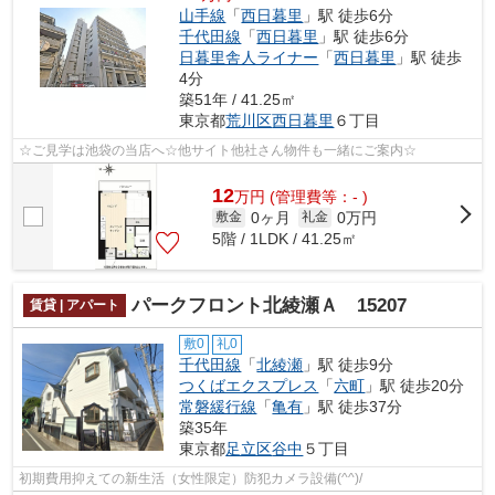
山手線
「
西日暮里
」駅 徒歩6分
千代田線
「
西日暮里
」駅 徒歩6分
日暮里舎人ライナー
「
西日暮里
」駅 徒歩
4分
築51年 / 41.25㎡
東京都
荒川区
西日暮里
６丁目
☆ご見学は池袋の当店へ☆他サイト他社さん物件も一緒にご案内☆
12
万
円
(管理費等：- )
0ヶ月
0万円
敷金
礼金
5階 / 1LDK / 41.25㎡
パークフロント北綾瀬Ａ 15207
賃貸 | アパート
敷0
礼0
千代田線
「
北綾瀬
」駅 徒歩9分
つくばエクスプレス
「
六町
」駅 徒歩20分
常磐緩行線
「
亀有
」駅 徒歩37分
築35年
東京都
足立区
谷中
５丁目
初期費用抑えての新生活（女性限定）防犯カメラ設備(^^)/