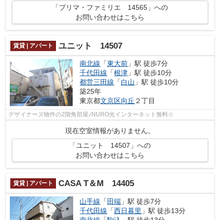
「プリマ・ファミリエ 14565」への
お問い合わせはこちら
ユニット 14507
賃貸 | アパート
南北線
「
東大前
」駅 徒歩7分
千代田線
「
根津
」駅 徒歩10分
都営三田線
「
白山
」駅 徒歩10分
築25年
東京都
文京区
向丘
２丁目
デザイナーズ物件の2階角部屋♪NURO光インターネット無料☆
現在空室情報がありません。
「ユニット 14507」への
お問い合わせはこちら
CASA T＆M 14405
賃貸 | アパート
山手線
「
田端
」駅 徒歩7分
千代田線
「
西日暮里
」駅 徒歩13分
南北線
「
駒込
」駅 徒歩13分