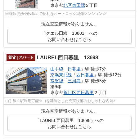
東京都
北区
東田端
２丁目
田端駅徒歩4分♪駅近で便利なオートロック完備マンション☆
現在空室情報がありません。
「クエル田端 13801」への
お問い合わせはこちら
LAUREL西日暮里 13698
賃貸 | アパート
山手線
「
日暮里
」駅 徒歩7分
京浜東北線
「
西日暮里
」駅 徒歩12分
常磐線
「
三河島
」駅 徒歩5分
築9年
東京都
荒川区
西日暮里
２丁目
山手線２駅利用可能☆白を基調とした充実設備のおしゃれな内装♪
現在空室情報がありません。
「LAUREL西日暮里 13698」への
お問い合わせはこちら