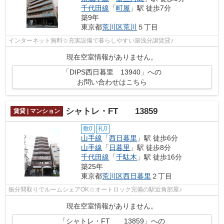
千代田線
「
町屋
」駅 徒歩7分
築9年
東京都
荒川区
荒川
５丁目
インターネット無料☆充実設備で暮らしやすい築浅分譲賃貸♪
現在空室情報がありません。
「DIPS西日暮里 13940」への
お問い合わせはこちら
シャトレ・FT 13859
賃貸 | マンション
敷0
礼0
山手線
「
西日暮里
」駅 徒歩6分
山手線
「
日暮里
」駅 徒歩8分
千代田線
「
千駄木
」駅 徒歩16分
築25年
東京都
荒川区
西日暮里
２丁目
振分間取りでルームシェアOK☆オートロック完備の駅近角部屋♪
現在空室情報がありません。
「シャトレ・FT 13859」への