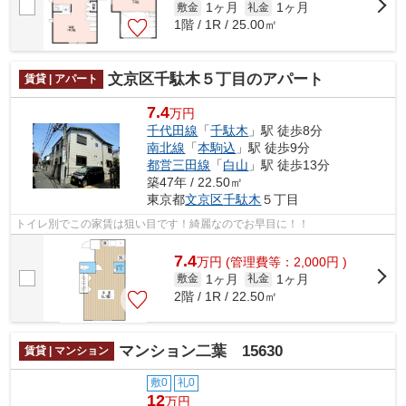
1ヶ月
1ヶ月
敷金
礼金
1階 / 1R / 25.00㎡
文京区千駄木５丁目のアパート
賃貸 | アパート
7.4
万円
千代田線
「
千駄木
」駅 徒歩8分
南北線
「
本駒込
」駅 徒歩9分
都営三田線
「
白山
」駅 徒歩13分
築47年 / 22.50㎡
東京都
文京区
千駄木
５丁目
トイレ別でこの家賃は狙い目です！綺麗なのでお早目に！！
7.4
万
円
(管理費等：2,000円 )
1ヶ月
1ヶ月
敷金
礼金
2階 / 1R / 22.50㎡
マンション二葉 15630
賃貸 | マンション
敷0
礼0
12
万円