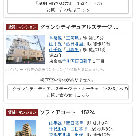
「SUN MIYAKO六町 15321」への
お問い合わせはこちら
グランシティデュアルステージ ラ・ルーチェ 15286
賃貸 | マンション
常磐線
「
三河島
」駅 徒歩5分
山手線
「
西日暮里
」駅 徒歩11分
山手線
「
日暮里
」駅 徒歩11分
築23年
東京都
荒川区
西日暮里
１丁目
ハイグレード設備の高級マンション(^^♪賃貸募集に出ました♪
現在空室情報がありません。
「グランシティデュアルステージ ラ・ルーチェ 15286」への
お問い合わせはこちら
ソフィアコート 15224
賃貸 | マンション
山手線
「
西日暮里
」駅 徒歩8分
千代田線
「
西日暮里
」駅 徒歩8分
京浜東北線
「
田端
」駅 徒歩10分