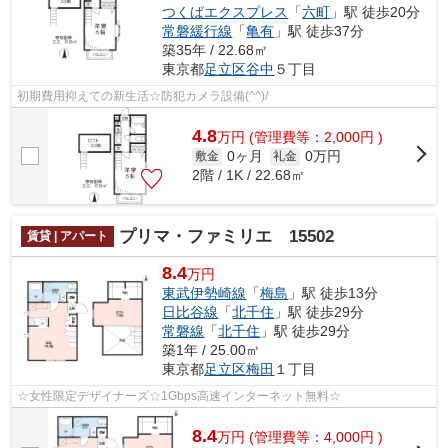
つくばエクスプレス
「
六町
」駅 徒歩20分
常磐緩行線
「
亀有
」駅 徒歩37分
築35年 / 22.68㎡
東京都
足立区
谷中
５丁目
初期費用抑えての新生活☆防犯カメラ設備(^^)/
4.8
万
円
(管理費等：2,000円 )
0ヶ月
0万円
敷金
礼金
2階 / 1K / 22.68㎡
プリマ・ファミリエ 15502
賃貸 | アパート
8.4
万円
東武伊勢崎線
「
梅島
」駅 徒歩13分
日比谷線
「
北千住
」駅 徒歩29分
常磐線
「
北千住
」駅 徒歩29分
築1年 / 25.00㎡
東京都
足立区
梅田
１丁目
☆女性限定デザイナーズ☆1Gbps高速インターネット無料☆
8.4
万
円
(管理費等：4,000円 )