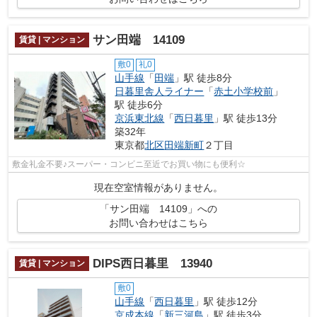
サン田端 14109
賃貸 | マンション
敷0
礼0
山手線
「
田端
」駅 徒歩8分
日暮里舎人ライナー
「
赤土小学校前
」
駅 徒歩6分
京浜東北線
「
西日暮里
」駅 徒歩13分
築32年
東京都
北区
田端新町
２丁目
敷金礼金不要♪スーパー・コンビニ至近でお買い物にも便利☆
現在空室情報がありません。
「サン田端 14109」への
お問い合わせはこちら
DIPS西日暮里 13940
賃貸 | マンション
敷0
山手線
「
西日暮里
」駅 徒歩12分
京成本線
「
新三河島
」駅 徒歩3分