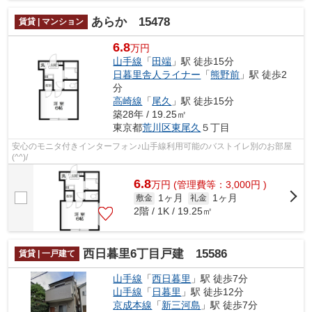
あらか 15478
賃貸 | マンション
6.8
万円
山手線
「
田端
」駅 徒歩15分
日暮里舎人ライナー
「
熊野前
」駅 徒歩2
分
高崎線
「
尾久
」駅 徒歩15分
築28年 / 19.25㎡
東京都
荒川区
東尾久
５丁目
安心のモニタ付きインターフォン♪山手線利用可能のバストイレ別のお部屋
(^^)/
6.8
万
円
(管理費等：3,000円 )
1ヶ月
1ヶ月
敷金
礼金
2階 / 1K / 19.25㎡
西日暮里6丁目戸建 15586
賃貸 | 一戸建て
山手線
「
西日暮里
」駅 徒歩7分
山手線
「
日暮里
」駅 徒歩12分
京成本線
「
新三河島
」駅 徒歩7分