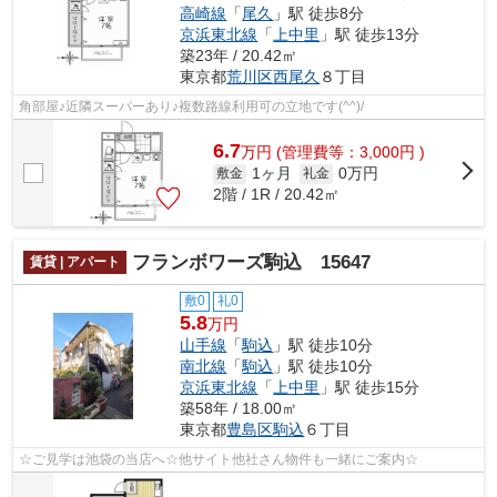
高崎線
「
尾久
」駅 徒歩8分
京浜東北線
「
上中里
」駅 徒歩13分
築23年 / 20.42㎡
東京都
荒川区
西尾久
８丁目
角部屋♪近隣スーパーあり♪複数路線利用可の立地です(^^)/
6.7
万
円
(管理費等：3,000円 )
1ヶ月
0万円
敷金
礼金
2階 / 1R / 20.42㎡
フランボワーズ駒込 15647
賃貸 | アパート
敷0
礼0
5.8
万円
山手線
「
駒込
」駅 徒歩10分
南北線
「
駒込
」駅 徒歩10分
京浜東北線
「
上中里
」駅 徒歩15分
築58年 / 18.00㎡
東京都
豊島区
駒込
６丁目
☆ご見学は池袋の当店へ☆他サイト他社さん物件も一緒にご案内☆