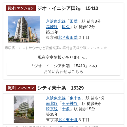
ジオ・イニシア田端 15410
賃貸 | マンション
京浜東北線
「
田端
」駅 徒歩8分
高崎線
「
尾久
」駅 徒歩12分
築12年
東京都
北区
東田端
２丁目
床暖房・ミストサウナなど設備充実の庭付き高級分譲マンション☆
現在空室情報がありません。
「ジオ・イニシア田端 15410」への
お問い合わせはこちら
シティ東十条 15329
賃貸 | マンション
京浜東北線
「
東十条
」駅 徒歩4分
南北線
「
王子神谷
」駅 徒歩9分
埼京線
「
十条
」駅 徒歩15分
築35年
東京都
北区
東十条
３丁目