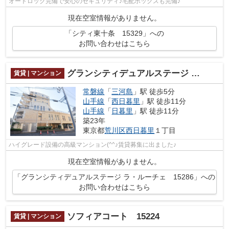
オートロック完備で安心のセキュリティ♪宅配ボックスも完備♪
現在空室情報がありません。
「シティ東十条 15329」への
お問い合わせはこちら
グランシティデュアルステージ ラ・ルーチェ 15286
賃貸 | マンション
常磐線
「
三河島
」駅 徒歩5分
山手線
「
西日暮里
」駅 徒歩11分
山手線
「
日暮里
」駅 徒歩11分
築23年
東京都
荒川区
西日暮里
１丁目
ハイグレード設備の高級マンション(^^♪賃貸募集に出ました♪
現在空室情報がありません。
「グランシティデュアルステージ ラ・ルーチェ 15286」への
お問い合わせはこちら
ソフィアコート 15224
賃貸 | マンション