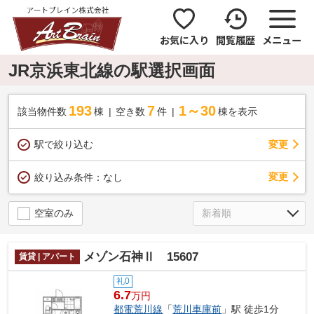
お気に入り
閲覧履歴
メニュー
JR京浜東北線の駅選択画面
193
7
1～30
該当物件数
棟
空き数
件
棟を表示
駅で絞り込む
変更
変更
絞り込み条件：
なし
空室のみ
メゾン石神Ⅱ 15607
賃貸 | アパート
礼0
6.7
万円
都電荒川線
「
荒川車庫前
」駅 徒歩1分