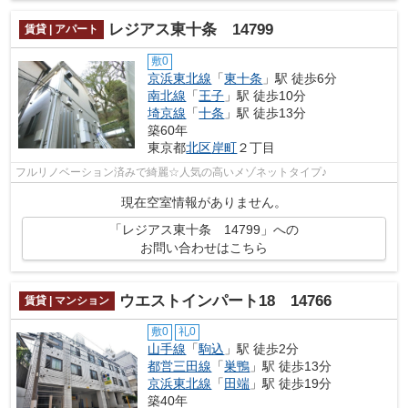
レジアス東十条 14799
賃貸 | アパート
敷0
京浜東北線
「
東十条
」駅 徒歩6分
南北線
「
王子
」駅 徒歩10分
埼京線
「
十条
」駅 徒歩13分
築60年
東京都
北区
岸町
２丁目
フルリノベーション済みで綺麗☆人気の高いメゾネットタイプ♪
現在空室情報がありません。
「レジアス東十条 14799」への
お問い合わせはこちら
ウエストインパート18 14766
賃貸 | マンション
敷0
礼0
山手線
「
駒込
」駅 徒歩2分
都営三田線
「
巣鴨
」駅 徒歩13分
京浜東北線
「
田端
」駅 徒歩19分
築40年