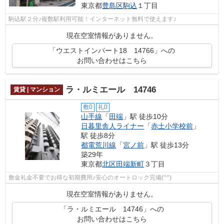
東京都
豊島区
駒込
１丁目
駒込駅２分♪複数駅利用可能！インターネット無料で使えます♪
現在空室情報がありません。
「ウエストインパート18 14766」への
お問い合わせはこちら
ラ・ルミエール 14746
賃貸 | マンション
敷0
礼0
山手線
「
田端
」駅 徒歩10分
日暮里舎人ライナー
「
赤土小学校前
」
駅 徒歩8分
都電荒川線
「
宮ノ前
」駅 徒歩13分
築29年
東京都
北区
田端新町
３丁目
敷金礼金不要でお得な初期費用♪安心のオートロック完備(^^)
現在空室情報がありません。
「ラ・ルミエール 14746」への
お問い合わせはこちら