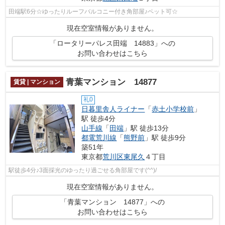
田端駅6分☆ゆったりルーフバルコニー付き角部屋♪ペット可☆
現在空室情報がありません。
「ロータリーパレス田端 14883」への
お問い合わせはこちら
青葉マンション 14877
賃貸 | マンション
礼0
日暮里舎人ライナー
「
赤土小学校前
」
駅 徒歩4分
山手線
「
田端
」駅 徒歩13分
都電荒川線
「
熊野前
」駅 徒歩9分
築51年
東京都
荒川区
東尾久
４丁目
駅徒歩4分♪3面採光のゆったり過ごせる角部屋です(^^)/
現在空室情報がありません。
「青葉マンション 14877」への
お問い合わせはこちら