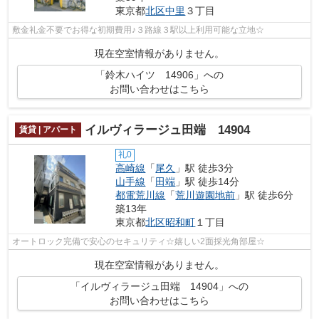
東京都
北区
中里
３丁目
敷金礼金不要でお得な初期費用♪３路線３駅以上利用可能な立地☆
現在空室情報がありません。
「鈴木ハイツ 14906」への
お問い合わせはこちら
イルヴィラージュ田端 14904
賃貸 | アパート
礼0
高崎線
「
尾久
」駅 徒歩3分
山手線
「
田端
」駅 徒歩14分
都電荒川線
「
荒川遊園地前
」駅 徒歩6分
築13年
東京都
北区
昭和町
１丁目
オートロック完備で安心のセキュリティ☆嬉しい2面採光角部屋☆
現在空室情報がありません。
「イルヴィラージュ田端 14904」への
お問い合わせはこちら