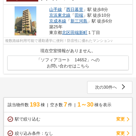
山手線
「
西日暮里
」駅 徒歩8分
京浜東北線
「
田端
」駅 徒歩10分
京成本線
「
新三河島
」駅 徒歩6分
築25年
東京都
北区
田端新町
１丁目
複数路線利用可能で通勤通学に便利！防音性に優れたマンション♪
現在空室情報がありません。
「ソフィアコート 14652」への
お問い合わせはこちら
次の30件へ
193
7
1～30
該当物件数
棟
空き数
件
棟を表示
駅で絞り込む
変更
変更
絞り込み条件：
なし