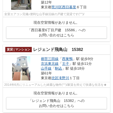
築12年
東京都
荒川区
西日暮里
６丁目
全室エアコン完備♪便利な山手線沿線の戸建て賃貸です(^^)/
現在空室情報がありません。
「西日暮里6丁目戸建 15586」への
お問い合わせはこちら
レジェンド飛鳥山 15382
賃貸 | マンション
都営三田線
「
西巣鴨
」駅 徒歩9分
京浜東北線
「
王子
」駅 徒歩11分
山手線
「
駒込
」駅 徒歩18分
築61年
東京都
北区
滝野川
１丁目
2014年6月にリニューアルした綺麗な物件(^^)/家賃を抑えて快適な生活を★
現在空室情報がありません。
「レジェンド飛鳥山 15382」への
お問い合わせはこちら