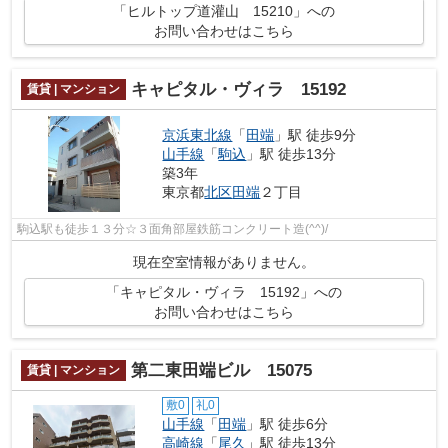
「ヒルトップ道灌山 15210」への
お問い合わせはこちら
キャピタル・ヴィラ 15192
賃貸 | マンション
京浜東北線
「
田端
」駅 徒歩9分
山手線
「
駒込
」駅 徒歩13分
築3年
東京都
北区
田端
２丁目
駒込駅も徒歩１３分☆３面角部屋鉄筋コンクリート造(^^)/
現在空室情報がありません。
「キャピタル・ヴィラ 15192」への
お問い合わせはこちら
第二東田端ビル 15075
賃貸 | マンション
敷0
礼0
山手線
「
田端
」駅 徒歩6分
高崎線
「
尾久
」駅 徒歩13分