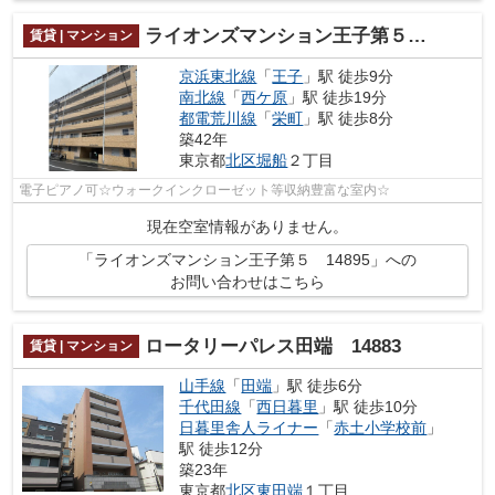
ライオンズマンション王子第５ 14895
賃貸 | マンション
京浜東北線
「
王子
」駅 徒歩9分
南北線
「
西ケ原
」駅 徒歩19分
都電荒川線
「
栄町
」駅 徒歩8分
築42年
東京都
北区
堀船
２丁目
電子ピアノ可☆ウォークインクローゼット等収納豊富な室内☆
現在空室情報がありません。
「ライオンズマンション王子第５ 14895」への
お問い合わせはこちら
ロータリーパレス田端 14883
賃貸 | マンション
山手線
「
田端
」駅 徒歩6分
千代田線
「
西日暮里
」駅 徒歩10分
日暮里舎人ライナー
「
赤土小学校前
」
駅 徒歩12分
築23年
東京都
北区
東田端
１丁目