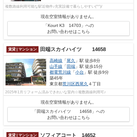
複数路線利用可能な駅近物件♪充実設備で暮らしやすい(^^)/
現在空室情報がありません。
「Kourt K3 14703」への
お問い合わせはこちら
田端スカイハイツ 14658
賃貸 | マンション
高崎線
「
尾久
」駅 徒歩8分
山手線
「
田端
」駅 徒歩15分
都電荒川線
「
小台
」駅 徒歩9分
築45年
東京都
荒川区
西尾久
４丁目
2025年1月リフォーム済みできれいな室内☆複数路線利用可♪
現在空室情報がありません。
「田端スカイハイツ 14658」への
お問い合わせはこちら
ソフィアコート 14652
賃貸 | マンション