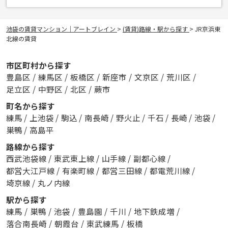
池袋の賃貸マンション｜アートブレイン
>
(賃貸)路線・駅から探す
>
JR京浜東
北線の賃貸
市区町村から探す
豊島区
/
練馬区
/
板橋区
/
新座市
/
文京区
/
荒川区
/
足立区
/
中野区
/
北区
/
蕨市
町名から探す
練馬
/
上池袋
/
駒込
/
南長崎
/
野火止
/
千石
/
長崎
/
池袋
/
巣鴨
/
高島平
路線から探す
西武池袋線
/
東武東上線
/
山手線
/
副都心線
/
都営大江戸線
/
有楽町線
/
都営三田線
/
都電荒川線
/
埼京線
/
丸ノ内線
駅から探す
練馬
/
巣鴨
/
池袋
/
豊島園
/
千川
/
地下鉄成増
/
落合南長崎
/
朝霞台
/
東武練馬
/
板橋