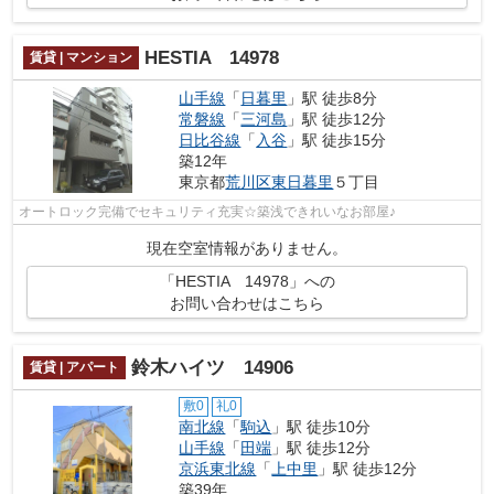
HESTIA 14978
賃貸 | マンション
山手線
「
日暮里
」駅 徒歩8分
常磐線
「
三河島
」駅 徒歩12分
日比谷線
「
入谷
」駅 徒歩15分
築12年
東京都
荒川区
東日暮里
５丁目
オートロック完備でセキュリティ充実☆築浅できれいなお部屋♪
現在空室情報がありません。
「HESTIA 14978」への
お問い合わせはこちら
鈴木ハイツ 14906
賃貸 | アパート
敷0
礼0
南北線
「
駒込
」駅 徒歩10分
山手線
「
田端
」駅 徒歩12分
京浜東北線
「
上中里
」駅 徒歩12分
築39年