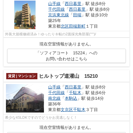
山手線
「
西日暮里
」駅 徒歩8分
千代田線
「
西日暮里
」駅 徒歩8分
京浜東北線
「
田端
」駅 徒歩10分
築25年
東京都
北区
田端新町
１丁目
外装大規模修繕済み！ゆったり８帖の2面採光角部屋(^^)/
現在空室情報がありません。
「ソフィアコート 15224」への
お問い合わせはこちら
ヒルトップ道灌山 15210
賃貸 | マンション
山手線
「
西日暮里
」駅 徒歩8分
千代田線
「
千駄木
」駅 徒歩6分
南北線
「
本駒込
」駅 徒歩14分
築36年
東京都
文京区
千駄木
３丁目
希少な4SLDKですのでどうかお見逃しなく！
現在空室情報がありません。