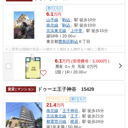
敷0
礼0
6.1
万円
山手線
「
駒込
」駅 徒歩10分
南北線
「
駒込
」駅 徒歩10分
京浜東北線
「
上中里
」駅 徒歩15分
築58年 / 20.00㎡
東京都
豊島区
駒込
６丁目
☆ご見学は池袋の当店へ☆他サイト他社さん物件も一緒にご案内☆
6.1
万
円
(管理費等：5,000円 )
0ヶ月
0万円
敷金
礼金
1階 / 1R / 20.00㎡
ドゥーエ王子神谷 15429
賃貸 | マンション
フリーレント
敷0
礼0
21.4
万円
南北線
「
王子神谷
」駅 徒歩15分
京浜東北線
「
王子
」駅 徒歩21分
都電荒川線
「
梶原
」駅 徒歩24分
築1年未満 / 50.86㎡