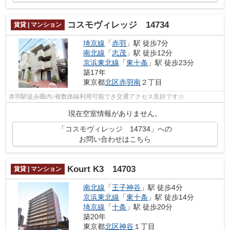
コスモヴィレッジ 14734
賃貸 | マンション
埼京線
「
赤羽
」駅 徒歩7分
南北線
「
志茂
」駅 徒歩12分
京浜東北線
「
東十条
」駅 徒歩23分
築17年
東京都
北区
赤羽南
２丁目
赤羽駅徒歩圏内♪複数路線利用可能でき交通アクセス良好です☆
現在空室情報がありません。
「コスモヴィレッジ 14734」への
お問い合わせはこちら
Kourt K3 14703
賃貸 | マンション
南北線
「
王子神谷
」駅 徒歩4分
京浜東北線
「
東十条
」駅 徒歩14分
埼京線
「
十条
」駅 徒歩20分
築20年
東京都
北区
神谷
１丁目