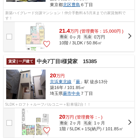
東京都
北区
豊島
６丁目
新築ハイグレード分譲マンション！仲介手数料＆5月末までの家賃無料で
す！
21.4
万
円
(管理費等：15,000円 )
0ヶ月
0万円
敷金
礼金
10階 / 3LDK / 50.86㎡
中央7丁目I様貸家 15385
賃貸 | 一戸建て
20
万円
京浜東北線
「
蕨
」駅 徒歩13分
築16年 / 101.85㎡
埼玉県
蕨市
中央
７丁目
5LDK＋ロフト＋ルーフバルコニー＋駐車場2台！！
20
万
円
(管理費等：- )
2ヶ月
1ヶ月
敷金
礼金
1階 / 5LDK＋1S(納戸) / 101.85㎡