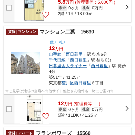
5.8
万
円
(管理費等：5,000円 )
0ヶ月
0万円
敷金
礼金
2階 / 1R / 18.00㎡
マンション二葉 15630
賃貸 | マンション
敷0
礼0
12
万円
山手線
「
西日暮里
」駅 徒歩6分
千代田線
「
西日暮里
」駅 徒歩6分
日暮里舎人ライナー
「
西日暮里
」駅 徒歩
4分
築51年 / 41.25㎡
東京都
荒川区
西日暮里
６丁目
☆ご見学は池袋の当店へ☆他サイト他社さん物件も一緒にご案内☆
12
万
円
(管理費等：- )
0ヶ月
0万円
敷金
礼金
5階 / 1LDK / 41.25㎡
フランボワーズ 15560
賃貸 | アパート