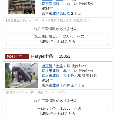
都電荒川線
「
小台
」駅 徒歩15分
築34年
東京都
北区
東田端
２丁目
【敷金礼金不要】インターネット無料で使えます♪駅徒歩6分☆
現在空室情報がありません。
「第二東田端ビル 15075」への
お問い合わせはこちら
F-style十条 15053
賃貸 | アパート
埼京線
「
十条
」駅 徒歩14分
京浜東北線
「
赤羽
」駅 徒歩14分
京浜東北線
「
東十条
」駅 徒歩18分
築14年
東京都
北区
十条仲原
４丁目
2階角部屋のロフト付（3帖）ワンルーム(^^)/
現在空室情報がありません。
「F-style十条 15053」への
お問い合わせはこちら