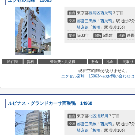
エクセル宮崎 15063
東京都
豊島区
西巣鴨
３丁目
住所
交通
都営三田線
「
西巣鴨
」駅 徒歩2分
埼京線
「
板橋
」駅 徒歩15分
築33年
6階建
鉄骨
築年
階数
構造
所在階
賃料
管理費・共益費
敷金
礼金
間取り
現在空室情報がありません。
エクセル宮崎 15063へのお問い合わせ
ルピナス・グランドカーサ西巣鴨 14968
東京都
北区
滝野川
７丁目
住所
交通
都営三田線
「
西巣鴨
」駅 徒歩7分
埼京線
「
板橋
」駅 徒歩10分