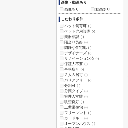
画像・動画あり
画像あり
動画あり
こだわり条件
ペット飼育可
(-)
ペット専用設備
(-)
楽器相談
(-)
陽当り良好
(-)
閑静な住宅地
(-)
デザイナーズ
(-)
リノベーション済
(-)
保証人不要
(-)
事務所可
(-)
２人入居可
(-)
バリアフリー
(-)
分割可
(-)
分譲タイプ
(-)
管理人常駐
(-)
眺望良好
(-)
二世帯住宅
(-)
フリーレント
(-)
カードキー
(-)
オープンハウス
(-)