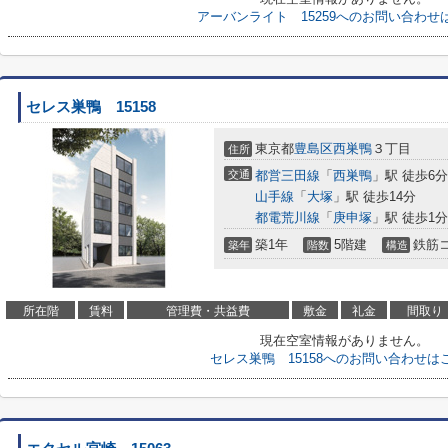
アーバンライト 15259へのお問い合わせ
セレス巣鴨 15158
東京都
豊島区
西巣鴨
３丁目
住所
交通
都営三田線
「
西巣鴨
」駅 徒歩6分
山手線
「
大塚
」駅 徒歩14分
都電荒川線
「
庚申塚
」駅 徒歩1分
築1年
5階建
鉄筋
築年
階数
構造
所在階
賃料
管理費・共益費
敷金
礼金
間取り
現在空室情報がありません。
セレス巣鴨 15158へのお問い合わせは