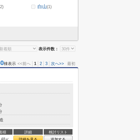
白山
(2)
(1)
表示件数：
0
棟表示
<<前へ
1
2
3
次へ>>
最初
分
分
造
面積
詳細
検討リスト
9.48㎡
詳細を見る
追加する