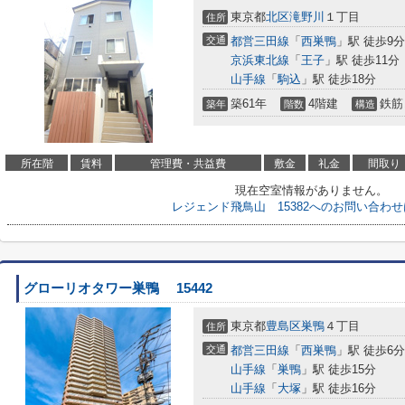
東京都
北区
滝野川
１丁目
住所
交通
都営三田線
「
西巣鴨
」駅 徒歩9分
京浜東北線
「
王子
」駅 徒歩11分
山手線
「
駒込
」駅 徒歩18分
築61年
4階建
鉄筋
築年
階数
構造
所在階
賃料
管理費・共益費
敷金
礼金
間取り
現在空室情報がありません。
レジェンド飛鳥山 15382へのお問い合わ
グローリオタワー巣鴨 15442
東京都
豊島区
巣鴨
４丁目
住所
交通
都営三田線
「
西巣鴨
」駅 徒歩6分
山手線
「
巣鴨
」駅 徒歩15分
山手線
「
大塚
」駅 徒歩16分