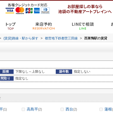
お部屋探しの事なら
池袋の不動産アートブレインへ
トップ
来店予約
LINEで相談
>
(賃貸)路線・駅から探す
>
都営地下鉄都営三田線
>
西巣鴨駅の賃貸
面積
下限なし～上限なし
築年数
指定しない
間取り
指定なし
む
平
高島平
西台
蓮根
(1)
(2)
(2)