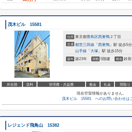
茂木ビル 15581
東京都
豊島区
西巣鴨
２丁目
住所
交通
都営三田線
「
西巣鴨
」駅 徒歩5分
山手線
「
大塚
」駅 徒歩15分
築23年
5階建
鉄骨
築年
階数
構造
所在階
賃料
管理費・共益費
敷金
礼金
間取り
現在空室情報がありません。
茂木ビル 15581 へのお問い合わせは
レジェンド飛鳥山 15382