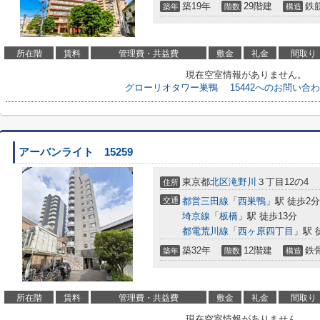
築19年
29階建
鉄
築年
階数
構造
所在階
賃料
管理費・共益費
敷金
礼金
間取り
現在空室情報がありません。
グローリオタワー巣鴨 15442へのお問い合
アーバンライト 15259
東京都
北区
滝野川
３丁目12の4
住所
交通
都営三田線
「
西巣鴨
」駅 徒歩2分
埼京線
「
板橋
」駅 徒歩13分
都電荒川線
「
西ヶ原四丁目
」駅 
築32年
12階建
鉄
築年
階数
構造
所在階
賃料
管理費・共益費
敷金
礼金
間取り
現在空室情報がありません。