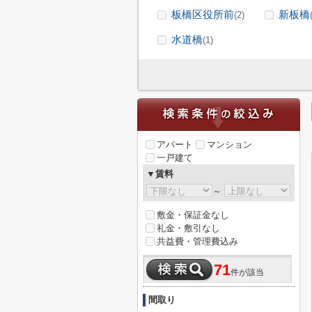
板橋区役所前
新板橋
(2)
水道橋
(1)
アパート
マンション
一戸建て
▼賃料
～
敷金・保証金なし
礼金・敷引なし
共益費・管理費込み
71
件が該当
間取り