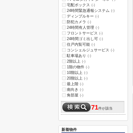
宅配ボックス
(-)
24時間緊急通報システム
(-)
ディンプルキー
(-)
防犯カメラ
(-)
24時間有人管理
(-)
フロントサービス
(-)
24時間ゴミ出し可
(-)
住戸内覧可能
(-)
コンシェルジュサービス
(-)
駐車場あり
(-)
2階以上
(-)
1階の物件
(-)
10階以上
(-)
20階以上
(-)
最上階
(-)
南向き
(-)
角部屋
(-)
71
件が該当
新着物件