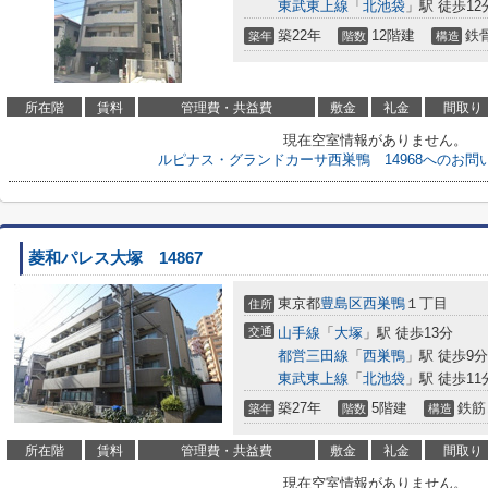
東武東上線
「
北池袋
」駅 徒歩12
築22年
12階建
鉄
築年
階数
構造
所在階
賃料
管理費・共益費
敷金
礼金
間取り
現在空室情報がありません。
ルピナス・グランドカーサ西巣鴨 14968へのお問
菱和パレス大塚 14867
東京都
豊島区
西巣鴨
１丁目
住所
交通
山手線
「
大塚
」駅 徒歩13分
都営三田線
「
西巣鴨
」駅 徒歩9分
東武東上線
「
北池袋
」駅 徒歩11
築27年
5階建
鉄筋
築年
階数
構造
所在階
賃料
管理費・共益費
敷金
礼金
間取り
現在空室情報がありません。