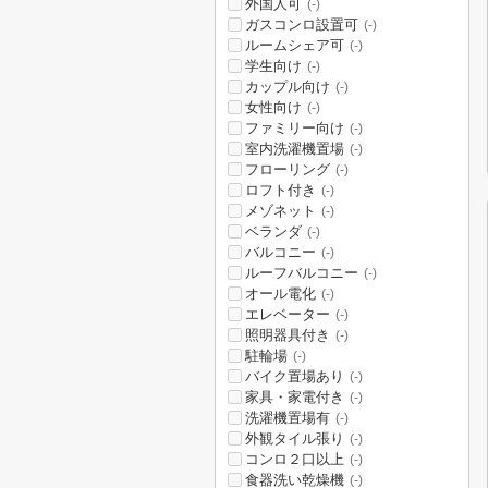
外国人可
(-)
ガスコンロ設置可
(-)
ルームシェア可
(-)
学生向け
(-)
カップル向け
(-)
女性向け
(-)
ファミリー向け
(-)
室内洗濯機置場
(-)
フローリング
(-)
ロフト付き
(-)
メゾネット
(-)
ベランダ
(-)
バルコニー
(-)
ルーフバルコニー
(-)
オール電化
(-)
エレベーター
(-)
照明器具付き
(-)
駐輪場
(-)
バイク置場あり
(-)
家具・家電付き
(-)
洗濯機置場有
(-)
外観タイル張り
(-)
コンロ２口以上
(-)
食器洗い乾燥機
(-)