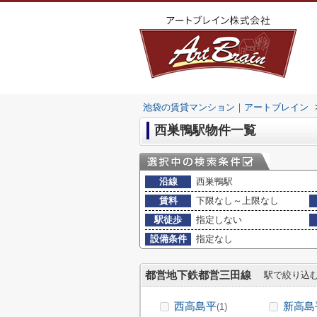
池袋の賃貸マンション｜アートブレイン
西巣鴨駅物件一覧
沿線
西巣鴨駅
賃料
下限なし～上限なし
駅徒歩
指定しない
設備条件
指定なし
都営地下鉄都営三田線
駅で絞り込
西高島平
新高島
(1)