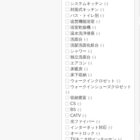
システムキッチン
(-)
対面式キッチン
(-)
バス・トイレ別
(-)
追焚機能浴室
(-)
浴室乾燥機
(-)
温水洗浄便座
(-)
洗面台
(-)
洗髪洗面化粧台
(-)
シャワー
(-)
独立洗面台
(-)
エアコン
(-)
床暖房
(-)
床下収納
(-)
ウォークインクロゼット
(-)
ウォークインシューズクロゼット
(-)
収納豊富
(-)
CS
(-)
BS
(-)
CATV
(-)
光ファイバー
(-)
インターネット対応
(-)
オートロック
(-)
TVモニタ付インターホン
(-)