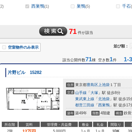
西巣鴨
巣鴨
千石
(2)
(1)
(5)
71
件が該当
並び順：
空室物件のみ表示
71
1
1-3
該当公開件数
棟 空き数
件
片野ビル 15282
東京都
豊島区
上池袋
１丁目
住所
交通
山手線
「
大塚
」駅 徒歩8分
東武東上線
「
北池袋
」駅 徒歩15
都営三田線
「
西巣鴨
」駅 徒歩17
築49年
4階建
鉄骨
築年
階数
構造
所在階
賃料
管理費・共益費
敷金
礼金
間取り
12
万円
2階
5,000円
1ヶ月
1ヶ月
1DK
3