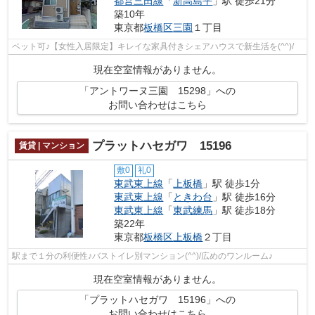
都営三田線
「
新高島平
」駅 徒歩21分
築10年
東京都
板橋区
三園
１丁目
ペット可♪【女性入居限定】キレイな家具付きシェアハウスで新生活を(^^)/
現在空室情報がありません。
「アントワーヌ三園 15298」への
お問い合わせはこちら
プラットハセガワ 15196
賃貸 | マンション
敷0
礼0
東武東上線
「
上板橋
」駅 徒歩1分
東武東上線
「
ときわ台
」駅 徒歩16分
東武東上線
「
東武練馬
」駅 徒歩18分
築22年
東京都
板橋区
上板橋
２丁目
駅まで１分の利便性♪バストイレ別マンション(^^)/広めのワンルーム♪
現在空室情報がありません。
「プラットハセガワ 15196」への
お問い合わせはこちら