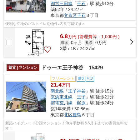
都営三田線
「
千石
」駅 徒歩12分
築52年 / 24.27㎡
東京都
文京区
千石
３丁目
便利な立地のバストイレ別物件♪内見可能です♪
6.8
万
円
(管理費等：1,000円 )
0ヶ月
0万円
敷金
礼金
2階 / 1K / 24.27㎡
ドゥーエ王子神谷 15429
賃貸 | マンション
フリーレント
敷0
礼0
21.4
万円
南北線
「
王子神谷
」駅 徒歩15分
京浜東北線
「
王子
」駅 徒歩21分
都電荒川線
「
梶原
」駅 徒歩24分
築1年未満 / 50.86㎡
東京都
北区
豊島
６丁目
新築ハイグレード分譲マンション！仲介手数料＆5月末までの家賃無料で
す！