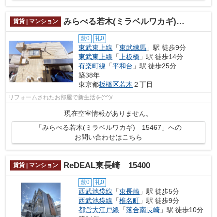
みらべる若木(ミラベルワカギ) 15467
賃貸 | マンション
敷0
礼0
東武東上線
「
東武練馬
」駅 徒歩9分
東武東上線
「
上板橋
」駅 徒歩14分
有楽町線
「
平和台
」駅 徒歩25分
築38年
東京都
板橋区
若木
２丁目
リフォームされたお部屋で新生活を(^^)/
現在空室情報がありません。
「みらべる若木(ミラベルワカギ) 15467」への
お問い合わせはこちら
ReDEAL東長崎 15400
賃貸 | マンション
敷0
礼0
西武池袋線
「
東長崎
」駅 徒歩5分
西武池袋線
「
椎名町
」駅 徒歩9分
都営大江戸線
「
落合南長崎
」駅 徒歩10分