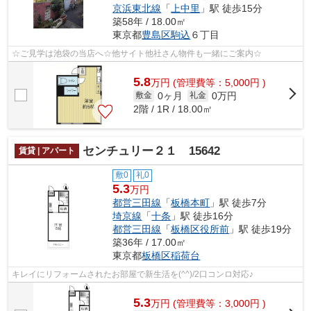
京浜東北線
「
上中里
」駅 徒歩15分
築58年 / 18.00㎡
東京都
豊島区
駒込
６丁目
☆ご見学は池袋の当店へ☆他サイト他社さん物件も一緒にご案内☆
5.8
万
円
(管理費等：5,000円 )
0ヶ月
0万円
敷金
礼金
2階 / 1R / 18.00㎡
センチュリー２１ 15642
賃貸 | アパート
敷0
礼0
5.3
万円
都営三田線
「
板橋本町
」駅 徒歩7分
埼京線
「
十条
」駅 徒歩16分
都営三田線
「
板橋区役所前
」駅 徒歩19分
築36年 / 17.00㎡
東京都
板橋区
稲荷台
キレイにリフォームされたお部屋で新生活を(^^)/2口コンロ対応♪
5.3
万
円
(管理費等：3,000円 )