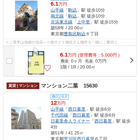
6.1
万円
山手線
「
駒込
」駅 徒歩10分
南北線
「
駒込
」駅 徒歩10分
京浜東北線
「
上中里
」駅 徒歩15分
築58年 / 20.00㎡
東京都
豊島区
駒込
６丁目
☆ご見学は池袋の当店へ☆他サイト他社さん物件も一緒にご案内☆
6.1
万
円
(管理費等：5,000円 )
0ヶ月
0万円
敷金
礼金
1階 / 1R / 20.00㎡
マンション二葉 15630
賃貸 | マンション
敷0
礼0
12
万円
山手線
「
西日暮里
」駅 徒歩6分
千代田線
「
西日暮里
」駅 徒歩6分
日暮里舎人ライナー
「
西日暮里
」駅 徒歩
4分
築51年 / 41.25㎡
東京都
荒川区
西日暮里
６丁目