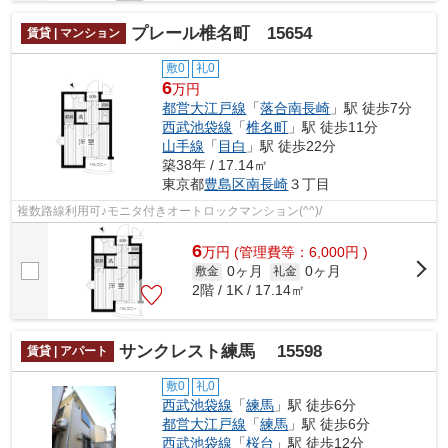
プレール椎名町 15654
賃貸 | マンション
敷0
礼0
6
万円
都営大江戸線
「
落合南長崎
」駅 徒歩7分
西武池袋線
「
椎名町
」駅 徒歩11分
山手線
「
目白
」駅 徒歩22分
築38年 / 17.14㎡
東京都
豊島区
南長崎
３丁目
複数路線利用可♪モニタ付きオートロックマンション(^^)/
6
万
円
(管理費等：6,000円 )
0ヶ月
0ヶ月
敷金
礼金
2階 / 1K / 17.14㎡
サンクレスト練馬 15598
賃貸 | アパート
敷0
礼0
西武池袋線
「
練馬
」駅 徒歩6分
都営大江戸線
「
練馬
」駅 徒歩6分
西武池袋線
「
桜台
」駅 徒歩12分