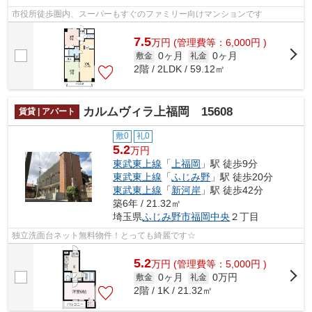
市役所徒歩圏内、スーパーもすぐのファミリー向けマンションです
7.5
万
円
(管理費等：6,000円 )
0ヶ月
0ヶ月
敷金
礼金
2階 / 2LDK / 59.12㎡
カルムヴィラ上福岡 15608
賃貸 | アパート
敷0
礼0
5.2
万円
東武東上線
「
上福岡
」駅 徒歩9分
東武東上線
「
ふじみ野
」駅 徒歩20分
東武東上線
「
新河岸
」駅 徒歩42分
築6年 / 21.32㎡
埼玉県
ふじみ野市
福岡中央
２丁目
独立洗面台ネット無料物件！とっても綺麗です☆
5.2
万
円
(管理費等：5,000円 )
0ヶ月
0万円
敷金
礼金
2階 / 1K / 21.32㎡