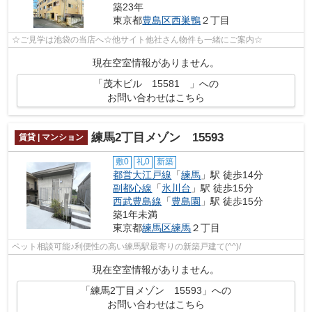
築23年
東京都
豊島区
西巣鴨
２丁目
☆ご見学は池袋の当店へ☆他サイト他社さん物件も一緒にご案内☆
現在空室情報がありません。
「茂木ビル 15581 」への
お問い合わせはこちら
練馬2丁目メゾン 15593
賃貸 | マンション
敷0
礼0
新築
都営大江戸線
「
練馬
」駅 徒歩14分
副都心線
「
氷川台
」駅 徒歩15分
西武豊島線
「
豊島園
」駅 徒歩15分
築1年未満
東京都
練馬区
練馬
２丁目
ペット相談可能♪利便性の高い練馬駅最寄りの新築戸建て(^^)/
現在空室情報がありません。
「練馬2丁目メゾン 15593」への
お問い合わせはこちら