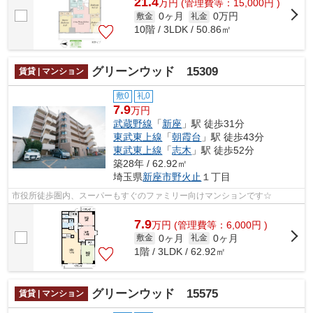
21.4
万
円
(管理費等：15,000円 )
0ヶ月
0万円
敷金
礼金
10階 / 3LDK / 50.86㎡
グリーンウッド 15309
賃貸 | マンション
敷0
礼0
7.9
万円
武蔵野線
「
新座
」駅 徒歩31分
東武東上線
「
朝霞台
」駅 徒歩43分
東武東上線
「
志木
」駅 徒歩52分
築28年 / 62.92㎡
埼玉県
新座市
野火止
１丁目
市役所徒歩圏内、スーパーもすぐのファミリー向けマンションです☆
7.9
万
円
(管理費等：6,000円 )
0ヶ月
0ヶ月
敷金
礼金
1階 / 3LDK / 62.92㎡
グリーンウッド 15575
賃貸 | マンション