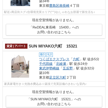
築34年
東京都
豊島区
南長崎
４丁目
駅近♪商店街スグ♪住環境充実エリア(^^)/おしゃれなお部屋で新生活を♪
現在空室情報がありません。
「ReDEAL東長崎 15400」への
お問い合わせはこちら
SUN MIYAKO六町 15321
賃貸 | アパート
敷0
礼0
つくばエクスプレス
「
六町
」駅 徒歩5分
千代田線
「
北綾瀬
」駅 徒歩24分
東武伊勢崎線
「
五反野
」駅 徒歩32分
築10年
東京都
足立区
六町
２丁目
家具家電付き☆光熱水費込み☆築浅で充実設備のきれいな室内♪
現在空室情報がありません。
「SUN MIYAKO六町 15321」への
お問い合わせはこちら