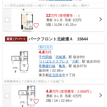
☆ご見学は池袋の当店へ☆他サイト他社さん物件も一緒にご案内☆
12
万
円
(管理費等：- )
0ヶ月
0万円
敷金
礼金
5階 / 1LDK / 41.25㎡
パークフロント北綾瀬Ａ 15644
賃貸 | アパート
敷0
礼0
4.8
万円
千代田線
「
北綾瀬
」駅 徒歩9分
つくばエクスプレス
「
六町
」駅 徒歩20分
常磐緩行線
「
亀有
」駅 徒歩37分
築35年 / 22.68㎡
東京都
足立区
谷中
５丁目
初期費用抑えての新生活☆防犯カメラ設備(^^)/
4.8
万
円
(管理費等：2,000円 )
0ヶ月
0万円
敷金
礼金
2階 / 1K / 22.68㎡