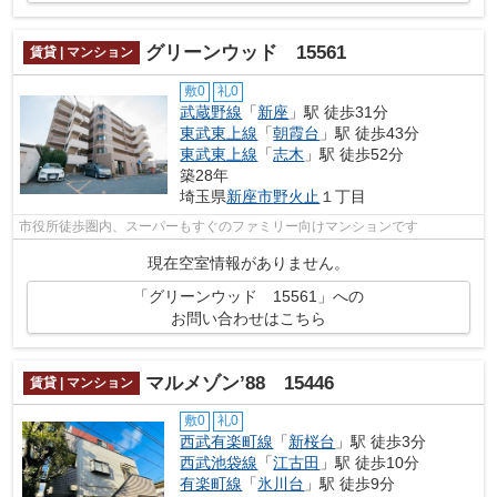
グリーンウッド 15561
賃貸 | マンション
敷0
礼0
武蔵野線
「
新座
」駅 徒歩31分
東武東上線
「
朝霞台
」駅 徒歩43分
東武東上線
「
志木
」駅 徒歩52分
築28年
埼玉県
新座市
野火止
１丁目
市役所徒歩圏内、スーパーもすぐのファミリー向けマンションです
現在空室情報がありません。
「グリーンウッド 15561」への
お問い合わせはこちら
マルメゾン’88 15446
賃貸 | マンション
敷0
礼0
西武有楽町線
「
新桜台
」駅 徒歩3分
西武池袋線
「
江古田
」駅 徒歩10分
有楽町線
「
氷川台
」駅 徒歩9分