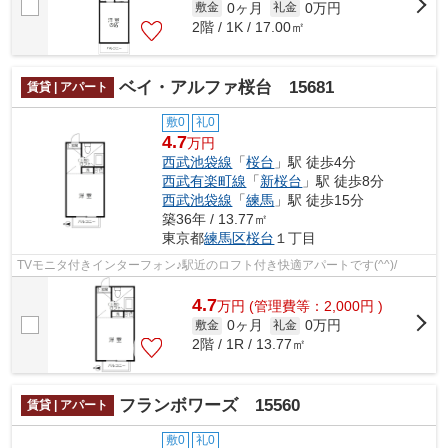
0ヶ月
0万円
敷金
礼金
2階 / 1K / 17.00㎡
ベイ・アルファ桜台 15681
賃貸 | アパート
敷0
礼0
4.7
万円
西武池袋線
「
桜台
」駅 徒歩4分
西武有楽町線
「
新桜台
」駅 徒歩8分
西武池袋線
「
練馬
」駅 徒歩15分
築36年 / 13.77㎡
東京都
練馬区
桜台
１丁目
TVモニタ付きインターフォン♪駅近のロフト付き快適アパートです(^^)/
4.7
万
円
(管理費等：2,000円 )
0ヶ月
0万円
敷金
礼金
2階 / 1R / 13.77㎡
フランボワーズ 15560
賃貸 | アパート
敷0
礼0