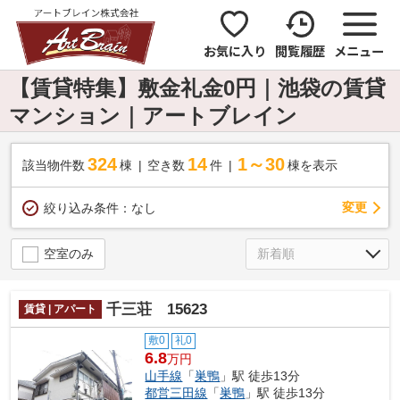
お気に入り
閲覧履歴
メニュー
【賃貸特集】敷金礼金0円｜池袋の賃貸
マンション｜アートブレイン
324
14
1～30
該当物件数
棟
空き数
件
棟を表示
変更
絞り込み条件：
なし
空室のみ
千三荘 15623
賃貸 | アパート
敷0
礼0
6.8
万円
山手線
「
巣鴨
」駅 徒歩13分
都営三田線
「
巣鴨
」駅 徒歩13分