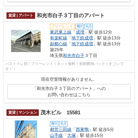
和光市白子３丁目のアパート
賃貸 | アパート
フリーレント
敷0
礼0
東武東上線
「
成増
」駅 徒歩12分
有楽町線
「
地下鉄成増
」駅 徒歩13分
副都心線
「
地下鉄成増
」駅 徒歩13分
築25年
埼玉県
和光市
白子
３丁目
バストイレ別！フリーレント！ネット無料！初期費用パック！すごいで
す！！
現在空室情報がありません。
「和光市白子３丁目のアパート」への
お問い合わせはこちら
茂木ビル 15581
賃貸 | マンション
敷0
礼0
都営三田線
「
西巣鴨
」駅 徒歩5分
山手線
「
大塚
」駅 徒歩15分