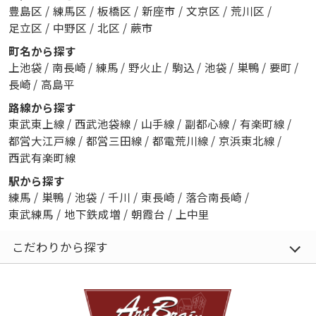
豊島区
/
練馬区
/
板橋区
/
新座市
/
文京区
/
荒川区
/
足立区
/
中野区
/
北区
/
蕨市
町名から探す
上池袋
/
南長崎
/
練馬
/
野火止
/
駒込
/
池袋
/
巣鴨
/
要町
/
長崎
/
高島平
路線から探す
東武東上線
/
西武池袋線
/
山手線
/
副都心線
/
有楽町線
/
都営大江戸線
/
都営三田線
/
都電荒川線
/
京浜東北線
/
西武有楽町線
駅から探す
練馬
/
巣鴨
/
池袋
/
千川
/
東長崎
/
落合南長崎
/
東武練馬
/
地下鉄成増
/
朝霞台
/
上中里
こだわりから探す