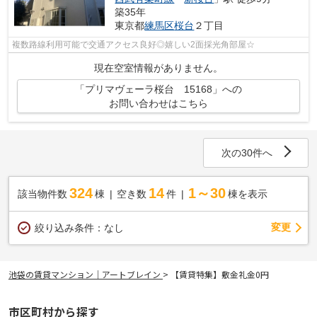
築35年
東京都
練馬区
桜台
２丁目
複数路線利用可能で交通アクセス良好◎嬉しい2面採光角部屋☆
現在空室情報がありません。
「プリマヴェーラ桜台 15168」への
お問い合わせはこちら
次の30件へ
324
14
1～30
該当物件数
棟
空き数
件
棟を表示
変更
絞り込み条件：
なし
池袋の賃貸マンション｜アートブレイン
>
【賃貸特集】敷金礼金0円
市区町村から探す