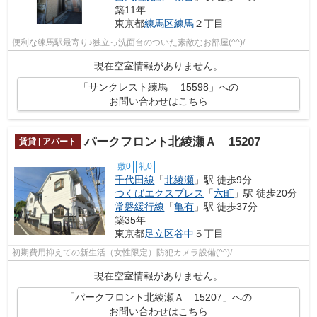
築11年
東京都
練馬区
練馬
２丁目
便利な練馬駅最寄り♪独立っ洗面台のついた素敵なお部屋(^^)/
現在空室情報がありません。
「サンクレスト練馬 15598」への
お問い合わせはこちら
パークフロント北綾瀬Ａ 15207
賃貸 | アパート
敷0
礼0
千代田線
「
北綾瀬
」駅 徒歩9分
つくばエクスプレス
「
六町
」駅 徒歩20分
常磐緩行線
「
亀有
」駅 徒歩37分
築35年
東京都
足立区
谷中
５丁目
初期費用抑えての新生活（女性限定）防犯カメラ設備(^^)/
現在空室情報がありません。
「パークフロント北綾瀬Ａ 15207」への
お問い合わせはこちら