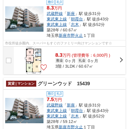
敷0
礼0
8.3
万円
武蔵野線
「
新座
」駅 徒歩31分
東武東上線
「
朝霞台
」駅 徒歩43分
東武東上線
「
志木
」駅 徒歩52分
築28年 / 60.67㎡
埼玉県
新座市
野火止
１丁目
市役所徒歩圏内、スーパーもすぐのファミリー向けマンションです☆
8.3
万
円
(管理費等：6,000円 )
0ヶ月
0ヶ月
敷金
礼金
3階 / 3LDK / 60.67㎡
グリーンウッド 15439
賃貸 | マンション
敷0
礼0
7.5
万円
武蔵野線
「
新座
」駅 徒歩31分
東武東上線
「
朝霞台
」駅 徒歩43分
東武東上線
「
志木
」駅 徒歩52分
築28年 / 59.12㎡
埼玉県
新座市
野火止
１丁目