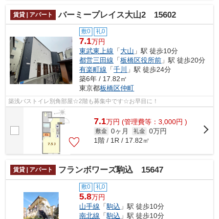
バーミープレイス大山2 15602
賃貸 | アパート
敷0
礼0
7.1
万円
東武東上線
「
大山
」駅 徒歩10分
都営三田線
「
板橋区役所前
」駅 徒歩20分
有楽町線
「
千川
」駅 徒歩24分
築6年 / 17.82㎡
東京都
板橋区
仲町
築浅バストイレ別角部屋☆2階も募集中です☆お早目に！
7.1
万
円
(管理費等：3,000円 )
0ヶ月
0万円
敷金
礼金
1階 / 1R / 17.82㎡
フランボワーズ駒込 15647
賃貸 | アパート
敷0
礼0
5.8
万円
山手線
「
駒込
」駅 徒歩10分
南北線
「
駒込
」駅 徒歩10分