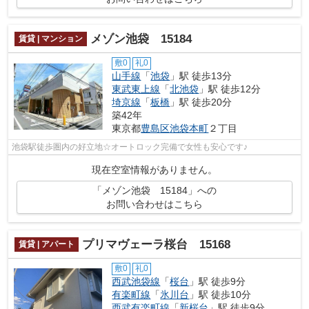
メゾン池袋 15184
賃貸 | マンション
敷0
礼0
山手線
「
池袋
」駅 徒歩13分
東武東上線
「
北池袋
」駅 徒歩12分
埼京線
「
板橋
」駅 徒歩20分
築42年
東京都
豊島区
池袋本町
２丁目
池袋駅徒歩圏内の好立地☆オートロック完備で女性も安心です♪
現在空室情報がありません。
「メゾン池袋 15184」への
お問い合わせはこちら
プリマヴェーラ桜台 15168
賃貸 | アパート
敷0
礼0
西武池袋線
「
桜台
」駅 徒歩9分
有楽町線
「
氷川台
」駅 徒歩10分
西武有楽町線
「
新桜台
」駅 徒歩9分