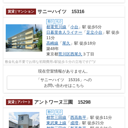
サニーハイツ 15316
賃貸 | マンション
敷0
礼0
都電荒川線
「
小台
」駅 徒歩5分
日暮里舎人ライナー
「
足立小台
」駅 徒歩
11分
高崎線
「
尾久
」駅 徒歩18分
築48年
東京都
荒川区
西尾久
３丁目
敷金礼金不要でお得な初期費用♪駅徒歩５分の立地です(^^)/
現在空室情報がありません。
「サニーハイツ 15316」への
お問い合わせはこちら
アントワーヌ三園 15298
賃貸 | アパート
敷0
礼0
都営三田線
「
西高島平
」駅 徒歩11分
東武東上線
「
成増
」駅 徒歩21分