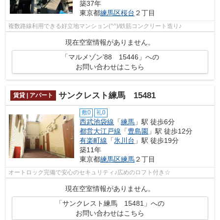
築37年
東京都
練馬区
桜台
２丁目
複数路線利用できる好立地マンション(^^)/鉄筋コンクリート造り♪
現在空室情報がありません。
「マルメゾン’88 15446」への
お問い合わせはこちら
サンクレスト練馬 15481
賃貸 | アパート
敷0
礼0
西武池袋線
「
練馬
」駅 徒歩6分
都営大江戸線
「
豊島園
」駅 徒歩12分
有楽町線
「
氷川台
」駅 徒歩19分
築11年
東京都
練馬区
練馬
２丁目
オートロック完備で安心のセキュリティ♪広めのロフト付き☆
現在空室情報がありません。
「サンクレスト練馬 15481」への
お問い合わせはこちら