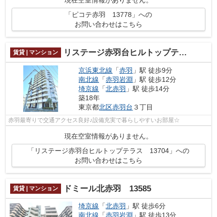
現在空室情報がありません。
「ピコテ赤羽 13778」への
お問い合わせはこちら
リステージ赤羽台ヒルトップテラス 13704
賃貸 | マンション
京浜東北線
「
赤羽
」駅 徒歩9分
南北線
「
赤羽岩淵
」駅 徒歩12分
埼京線
「
北赤羽
」駅 徒歩14分
築18年
東京都
北区
赤羽台
３丁目
赤羽最寄りで交通アクセス良好♪設備充実で暮らしやすいお部屋☆
現在空室情報がありません。
「リステージ赤羽台ヒルトップテラス 13704」への
お問い合わせはこちら
ドミール北赤羽 13585
賃貸 | マンション
埼京線
「
北赤羽
」駅 徒歩6分
南北線
「
赤羽岩淵
」駅 徒歩13分