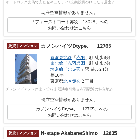
オートロック完備で安心セキュリティ♪充実設備のゆったり居室☆
現在空室情報がありません。
「ファーストコート赤羽 13028」への
お問い合わせはこちら
カノンハイツDtype、 12765
賃貸 | マンション
京浜東北線
「
赤羽
」駅 徒歩8分
南北線
「
赤羽岩淵
」駅 徒歩2分
埼京線
「
北赤羽
」駅 徒歩24分
築16年
東京都
北区
赤羽
２丁目
グランドピアノ・声楽・管弦楽器演奏可能☆赤羽駅近の好立地☆
現在空室情報がありません。
「カノンハイツDtype、 12765」への
お問い合わせはこちら
N-stage AkabaneShimo 12635
賃貸 | マンション