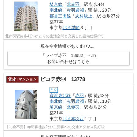
埼京線
「
北赤羽
」駅 徒歩4分
南北線
「
赤羽岩淵
」駅 徒歩28分
都営三田線
「
志村坂上
」駅 徒歩27分
築37年
東京都
北区
浮間
３丁目
北赤羽駅徒歩4分♪ゆとりの生活空間と充実した設備仕様(^^)
現在空室情報がありません。
「ライブ赤羽 13982」への
お問い合わせはこちら
ピコテ赤羽 13778
賃貸 | マンション
礼0
京浜東北線
「
赤羽
」駅 徒歩2分
南北線
「
赤羽岩淵
」駅 徒歩13分
埼京線
「
北赤羽
」駅 徒歩24分
築21年
東京都
北区
赤羽西
１丁目
【礼金不要】赤羽駅徒歩2分♪主要駅への交通アクセス良好◎