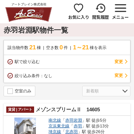
お気に入り
閲覧履歴
メニュー
赤羽岩淵駅物件一覧
21
0
1～21
該当物件数
棟
空き数
件
棟を表示
駅で絞り込む
変更
変更
絞り込み条件：
なし
空室のみ
メゾンスプリームⅡ 14605
賃貸 | アパート
南北線
「
赤羽岩淵
」駅 徒歩5分
京浜東北線
「
赤羽
」駅 徒歩13分
埼京線
「
北赤羽
」駅 徒歩26分