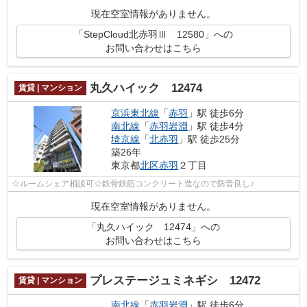
現在空室情報がありません。
「StepCloud北赤羽Ⅲ 12580」への
お問い合わせはこちら
丸久ハイック 12474
賃貸 | マンション
京浜東北線
「
赤羽
」駅 徒歩6分
南北線
「
赤羽岩淵
」駅 徒歩4分
埼京線
「
北赤羽
」駅 徒歩25分
築26年
東京都
北区
赤羽
２丁目
☆ルームシェア相談可☆鉄骨鉄筋コンクリート造なので防音良し♪
現在空室情報がありません。
「丸久ハイック 12474」への
お問い合わせはこちら
プレステージュミネギシ 12472
賃貸 | マンション
南北線
「
赤羽岩淵
」駅 徒歩6分