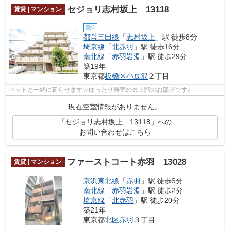
セジョリ志村坂上 13118
賃貸 | マンション
敷0
都営三田線
「
志村坂上
」駅 徒歩8分
埼京線
「
北赤羽
」駅 徒歩16分
南北線
「
赤羽岩淵
」駅 徒歩29分
築19年
東京都
板橋区
小豆沢
２丁目
ペットと一緒に暮らせます☆ゆったり居室の最上階のお部屋です♪
現在空室情報がありません。
「セジョリ志村坂上 13118」への
お問い合わせはこちら
ファーストコート赤羽 13028
賃貸 | マンション
京浜東北線
「
赤羽
」駅 徒歩6分
南北線
「
赤羽岩淵
」駅 徒歩2分
埼京線
「
北赤羽
」駅 徒歩20分
築21年
東京都
北区
赤羽
３丁目