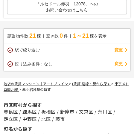
「ルセドール赤羽 12078」への
お問い合わせはこちら
21
0
1～21
該当物件数
棟
空き数
件
棟を表示
駅で絞り込む
変更
変更
絞り込み条件：
なし
池袋の賃貸マンション｜アートブレイン
>
(賃貸)路線・駅から探す
>
東京メト
ロ南北線
>
赤羽岩淵駅の賃貸
市区町村から探す
豊島区
/
練馬区
/
板橋区
/
新座市
/
文京区
/
荒川区
/
足立区
/
中野区
/
北区
/
蕨市
町名から探す