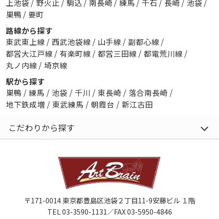
上池袋
/
野火止
/
駒込
/
南長崎
/
練馬
/
千石
/
長崎
/
池袋
/
巣鴨
/
要町
路線から探す
東武東上線
/
西武池袋線
/
山手線
/
副都心線
/
都営大江戸線
/
有楽町線
/
都営三田線
/
都電荒川線
/
丸ノ内線
/
埼京線
駅から探す
巣鴨
/
練馬
/
池袋
/
千川
/
東長崎
/
落合南長崎
/
地下鉄成増
/
東武練馬
/
朝霞台
/
新江古田
こだわりから探す
〒171-0014 東京都豊島区池袋２丁目11-9安藤ビル １階
TEL 03-3590-1131／FAX 03-5950-4846