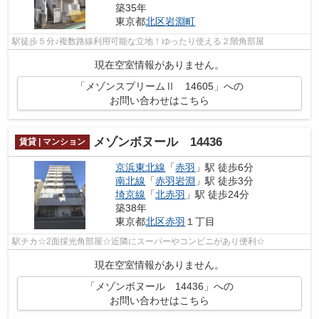
築35年
東京都
北区
岩淵町
駅徒歩５分♪複数路線利用可能な立地！ゆったり使える２階角部屋
現在空室情報がありません。
「メゾンスプリームⅡ 14605」への
お問い合わせはこちら
メゾンボヌール 14436
賃貸 | マンション
京浜東北線
「
赤羽
」駅 徒歩6分
南北線
「
赤羽岩淵
」駅 徒歩3分
埼京線
「
北赤羽
」駅 徒歩24分
築38年
東京都
北区
赤羽
１丁目
駅チカ☆2面採光角部屋☆近隣にスーパーやコンビニがあり便利☆
現在空室情報がありません。
「メゾンボヌール 14436」への
お問い合わせはこちら