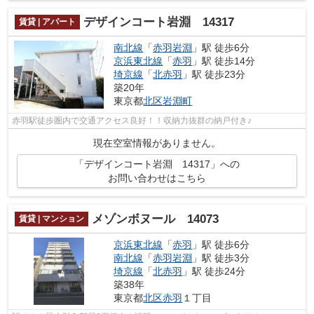
デザインコート岩淵 14317
賃貸 | アパート
南北線
「
赤羽岩淵
」駅 徒歩6分
京浜東北線
「
赤羽
」駅 徒歩14分
埼京線
「
北赤羽
」駅 徒歩23分
築20年
東京都
北区
岩淵町
赤羽駅徒歩圏内で交通アクセス良好！！収納力抜群の納戸付き♪
現在空室情報がありません。
「デザインコート岩淵 14317」への
お問い合わせはこちら
メゾンボヌール 14073
賃貸 | マンション
京浜東北線
「
赤羽
」駅 徒歩6分
南北線
「
赤羽岩淵
」駅 徒歩3分
埼京線
「
北赤羽
」駅 徒歩24分
築38年
東京都
北区
赤羽
１丁目