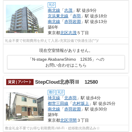
礼0
南北線
「
志茂
」駅 徒歩9分
京浜東北線
「
赤羽
」駅 徒歩18分
南北線
「
赤羽岩淵
」駅 徒歩13分
築6年
東京都
北区
志茂
５丁目
礼金不要で初期費用を抑えて入居♪充実設備で快適生活(^^)/
現在空室情報がありません。
「N-stage AkabaneShimo 12635」への
お問い合わせはこちら
StepCloud北赤羽Ⅲ 12580
賃貸 | アパート
敷0
礼0
埼京線
「
北赤羽
」駅 徒歩4分
都営三田線
「
志村坂上
」駅 徒歩25分
南北線
「
赤羽岩淵
」駅 徒歩30分
築9年
東京都
北区
浮間
３丁目
敷金礼金不要でお得な初期費用♪Wi-Fi・総移動光熱費込み☆