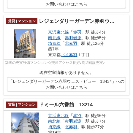
お問い合わせはこちら
レジェンダリーガーデン赤羽ウェストビュー 13434
賃貸 | マンション
京浜東北線
「
赤羽
」駅 徒歩4分
南北線
「
赤羽岩淵
」駅 徒歩5分
埼京線
「
北赤羽
」駅 徒歩25分
築7年
東京都
北区
赤羽
１丁目
築浅の充実設備マンション☆交通アクセス良好♪周辺施設充実♪
現在空室情報がありません。
「レジェンダリーガーデン赤羽ウェストビュー 13434」への
お問い合わせはこちら
ドミール六番館 13214
賃貸 | マンション
京浜東北線
「
赤羽
」駅 徒歩6分
南北線
「
赤羽岩淵
」駅 徒歩7分
埼京線
「
北赤羽
」駅 徒歩27分
築19年