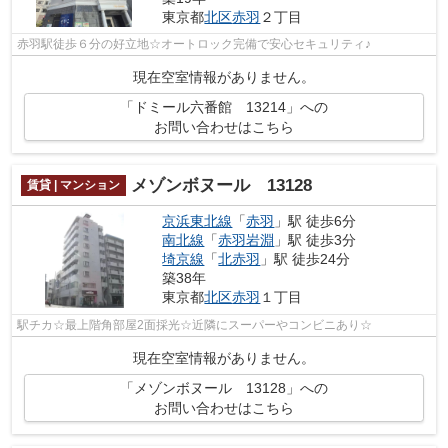
東京都
北区
赤羽
２丁目
赤羽駅徒歩６分の好立地☆オートロック完備で安心セキュリティ♪
現在空室情報がありません。
「ドミール六番館 13214」への
お問い合わせはこちら
メゾンボヌール 13128
賃貸 | マンション
京浜東北線
「
赤羽
」駅 徒歩6分
南北線
「
赤羽岩淵
」駅 徒歩3分
埼京線
「
北赤羽
」駅 徒歩24分
築38年
東京都
北区
赤羽
１丁目
駅チカ☆最上階角部屋2面採光☆近隣にスーパーやコンビニあり☆
現在空室情報がありません。
「メゾンボヌール 13128」への
お問い合わせはこちら