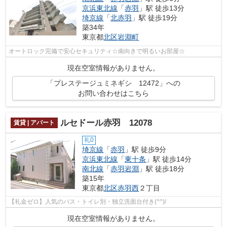
京浜東北線
「
赤羽
」駅 徒歩13分
埼京線
「
北赤羽
」駅 徒歩19分
築34年
東京都
北区
岩淵町
オートロック完備で安心セキュリティ☆南向きで明るいお部屋☆
現在空室情報がありません。
「プレステージュミネギシ 12472」への
お問い合わせはこちら
ルセドール赤羽 12078
賃貸 | アパート
礼0
埼京線
「
赤羽
」駅 徒歩9分
京浜東北線
「
東十条
」駅 徒歩14分
南北線
「
赤羽岩淵
」駅 徒歩18分
築15年
東京都
北区
赤羽西
２丁目
【礼金ゼロ】人気のバス・トイレ別・独立洗面台付き(^^)/
現在空室情報がありません。