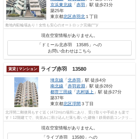
京浜東北線
「
赤羽
」駅 徒歩21分
築25年
東京都
北区
赤羽北
１丁目
敷地内駐輪場あり！女性も安心のオートロック完備(^^)/
現在空室情報がありません。
「ドミール北赤羽 13585」への
お問い合わせはこちら
ライブ赤羽 13580
賃貸 | マンション
埼京線
「
北赤羽
」駅 徒歩4分
南北線
「
赤羽岩淵
」駅 徒歩28分
都営三田線
「
志村坂上
」駅 徒歩27分
築37年
東京都
北区
浮間
３丁目
北浮間二郵便局もすぐ近く(472m)の場所にあり、受け取りや手続きも楽で
す！12階建てで、街並みに溶け込んだ落ち着いた建物！鉄骨鉄筋コンクリー
トなら、耐久力があって地震に備えられ...
現在空室情報がありません。
「ライブ赤羽 13580」への