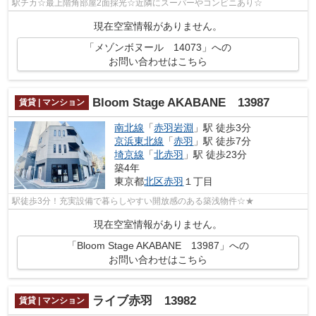
駅チカ☆最上階角部屋2面採光☆近隣にスーパーやコンビニあり☆
現在空室情報がありません。
「メゾンボヌール 14073」への
お問い合わせはこちら
Bloom Stage AKABANE 13987
賃貸 | マンション
南北線
「
赤羽岩淵
」駅 徒歩3分
京浜東北線
「
赤羽
」駅 徒歩7分
埼京線
「
北赤羽
」駅 徒歩23分
築4年
東京都
北区
赤羽
１丁目
駅徒歩3分！充実設備で暮らしやすい開放感のある築浅物件☆★
現在空室情報がありません。
「Bloom Stage AKABANE 13987」への
お問い合わせはこちら
ライブ赤羽 13982
賃貸 | マンション