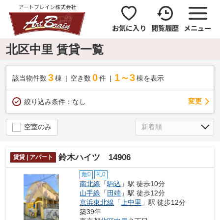
お気に入り
閲覧履歴
メニュー
北区中里 賃貸一覧
3
0
1～3
該当物件数
棟
空き数
件
棟を表示
変更
絞り込み条件：
なし
空室のみ
鈴木ハイツ 14906
賃貸 | アパート
敷0
礼0
南北線
「
駒込
」駅 徒歩10分
山手線
「
田端
」駅 徒歩12分
京浜東北線
「
上中里
」駅 徒歩12分
築39年