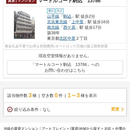
マートルコート駒込 13786
賃貸 | マンション
敷0
礼0
山手線
「
駒込
」駅 徒歩2分
京浜東北線
「
上中里
」駅 徒歩16分
南北線
「
西ケ原
」駅 徒歩17分
築38年
東京都
北区
中里
２丁目
敷金礼金不要でお得な初期費用♪オートロック完備の最上階角部屋
現在空室情報がありません。
「マートルコート駒込 13786」への
お問い合わせはこちら
3
0
1～3
該当物件数
棟
空き数
件
棟を表示
変更
絞り込み条件：
なし
池袋の賃貸マンション｜アートブレイン
>
(賃貸)地域から探す
>
北区
>
中里の