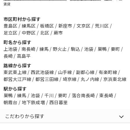
賃貸
市区町村から探す
豊島区
/
練馬区
/
板橋区
/
新座市
/
文京区
/
荒川区
/
足立区
/
中野区
/
北区
/
蕨市
町名から探す
上池袋
/
南長崎
/
練馬
/
野火止
/
駒込
/
池袋
/
巣鴨
/
要町
/
長崎
/
高島平
路線から探す
東武東上線
/
西武池袋線
/
山手線
/
副都心線
/
有楽町線
/
都営大江戸線
/
都営三田線
/
埼京線
/
丸ノ内線
/
京浜東北線
駅から探す
巣鴨
/
練馬
/
池袋
/
千川
/
要町
/
落合南長崎
/
東長崎
/
朝霞台
/
地下鉄成増
/
西日暮里
こだわりから探す