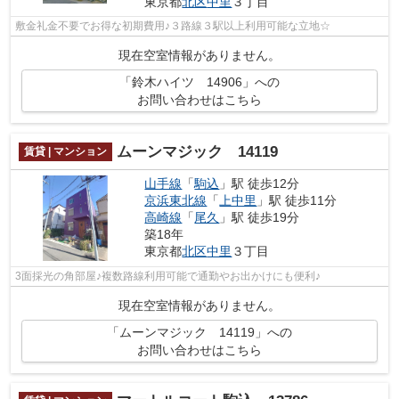
東京都
北区
中里
３丁目
敷金礼金不要でお得な初期費用♪３路線３駅以上利用可能な立地☆
現在空室情報がありません。
「鈴木ハイツ 14906」への
お問い合わせはこちら
ムーンマジック 14119
賃貸 | マンション
山手線
「
駒込
」駅 徒歩12分
京浜東北線
「
上中里
」駅 徒歩11分
高崎線
「
尾久
」駅 徒歩19分
築18年
東京都
北区
中里
３丁目
3面採光の角部屋♪複数路線利用可能で通勤やお出かけにも便利♪
現在空室情報がありません。
「ムーンマジック 14119」への
お問い合わせはこちら