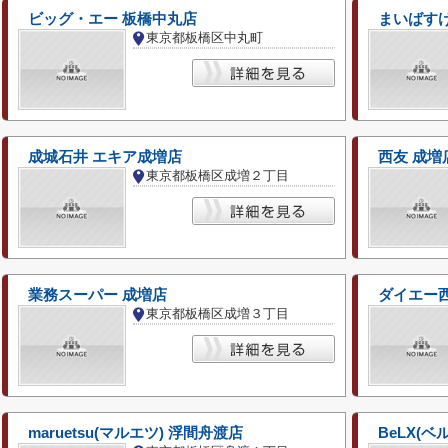
ビッグ・エー 板橋中丸店
まいばす
東京都板橋区中丸町
成城石井 エキア成増店
西友 成増
東京都板橋区成増２丁目
業務スーパー 成増店
ダイエー
東京都板橋区成増３丁目
maruetsu(マルエツ) 浮間舟渡店
BeLX(