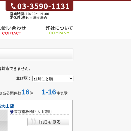
03-3590-1131
営業時間：10：00～19：00
定休日：無休※年末年始
お問い合わせ
弊社について
は対応できません。
並び順：
16
1-16
該当公開件数
件
件表示
板橋大山店
東京都板橋区大山東町