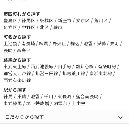
市区町村から探す
豊島区
/
練馬区
/
板橋区
/
新座市
/
文京区
/
荒川区
/
足立区
/
中野区
/
北区
/
蕨市
町名から探す
上池袋
/
南長崎
/
練馬
/
野火止
/
駒込
/
池袋
/
巣鴨
/
要町
/
長崎
/
高島平
路線から探す
東武東上線
/
西武池袋線
/
山手線
/
副都心線
/
有楽町線
/
都営大江戸線
/
都営三田線
/
都電荒川線
/
京浜東北線
/
西武有楽町線
駅から探す
練馬
/
巣鴨
/
池袋
/
千川
/
東長崎
/
落合南長崎
/
東武練馬
/
地下鉄成増
/
朝霞台
/
上中里
こだわりから探す