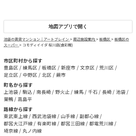
地図アプリで開く
池袋の賃貸マンション｜アートブレイン
>
周辺施設案内
>
板橋区
>
板橋区の
スーパー
>
コモディイイダ 桜川店(食彩館)
市区町村から探す
豊島区
/
練馬区
/
板橋区
/
新座市
/
文京区
/
荒川区
/
足立区
/
中野区
/
北区
/
蕨市
町名から探す
上池袋
/
駒込
/
南長崎
/
野火止
/
練馬
/
千石
/
長崎
/
池袋
/
巣鴨
/
高島平
路線から探す
東武東上線
/
西武池袋線
/
山手線
/
副都心線
/
都営大江戸線
/
有楽町線
/
都営三田線
/
都電荒川線
/
埼京線
/
丸ノ内線