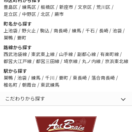
市区町村から探す
豊島区
/
練馬区
/
板橋区
/
新座市
/
文京区
/
荒川区
/
足立区
/
中野区
/
北区
/
蕨市
町名から探す
上池袋
/
野火止
/
駒込
/
南長崎
/
練馬
/
千石
/
長崎
/
池袋
/
巣鴨
/
要町
路線から探す
西武池袋線
/
東武東上線
/
山手線
/
副都心線
/
有楽町線
/
都営大江戸線
/
都営三田線
/
埼京線
/
丸ノ内線
/
京浜東北線
駅から探す
巣鴨
/
池袋
/
練馬
/
千川
/
要町
/
東長崎
/
落合南長崎
/
椎名町
/
朝霞台
/
東武練馬
こだわりから探す