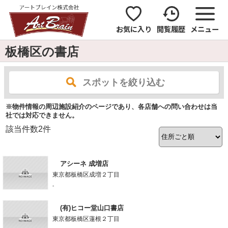
お気に入り
閲覧履歴
メニュー
板橋区の書店
スポットを絞り込む
※物件情報の周辺施設紹介のページであり、各店舗への問い合わせは当
社では対応できません。
該当件数
2
件
アシーネ 成増店
東京都板橋区成増２丁目
-
(有)ヒコー堂山口書店
東京都板橋区蓮根２丁目