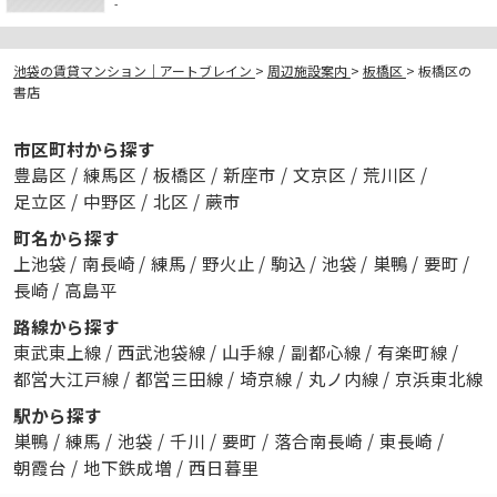
-
池袋の賃貸マンション｜アートブレイン
>
周辺施設案内
>
板橋区
>
板橋区の
書店
市区町村から探す
豊島区
/
練馬区
/
板橋区
/
新座市
/
文京区
/
荒川区
/
足立区
/
中野区
/
北区
/
蕨市
町名から探す
上池袋
/
南長崎
/
練馬
/
野火止
/
駒込
/
池袋
/
巣鴨
/
要町
/
長崎
/
高島平
路線から探す
東武東上線
/
西武池袋線
/
山手線
/
副都心線
/
有楽町線
/
都営大江戸線
/
都営三田線
/
埼京線
/
丸ノ内線
/
京浜東北線
駅から探す
巣鴨
/
練馬
/
池袋
/
千川
/
要町
/
落合南長崎
/
東長崎
/
朝霞台
/
地下鉄成増
/
西日暮里