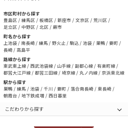
市区町村から探す
豊島区
/
練馬区
/
板橋区
/
新座市
/
文京区
/
荒川区
/
足立区
/
中野区
/
北区
/
蕨市
町名から探す
上池袋
/
南長崎
/
練馬
/
野火止
/
駒込
/
池袋
/
巣鴨
/
要町
/
長崎
/
高島平
路線から探す
東武東上線
/
西武池袋線
/
山手線
/
副都心線
/
有楽町線
/
都営大江戸線
/
都営三田線
/
埼京線
/
丸ノ内線
/
京浜東北線
駅から探す
巣鴨
/
練馬
/
池袋
/
千川
/
要町
/
落合南長崎
/
東長崎
/
朝霞台
/
地下鉄成増
/
西日暮里
こだわりから探す