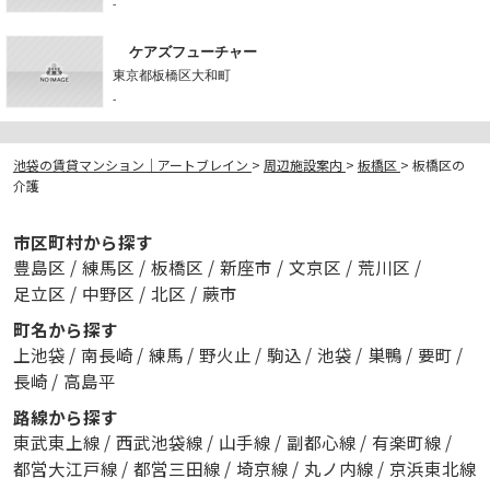
-
ケアズフューチャー
東京都板橋区大和町
-
池袋の賃貸マンション｜アートブレイン
>
周辺施設案内
>
板橋区
>
板橋区の
介護
市区町村から探す
豊島区
/
練馬区
/
板橋区
/
新座市
/
文京区
/
荒川区
/
足立区
/
中野区
/
北区
/
蕨市
町名から探す
上池袋
/
南長崎
/
練馬
/
野火止
/
駒込
/
池袋
/
巣鴨
/
要町
/
長崎
/
高島平
路線から探す
東武東上線
/
西武池袋線
/
山手線
/
副都心線
/
有楽町線
/
都営大江戸線
/
都営三田線
/
埼京線
/
丸ノ内線
/
京浜東北線