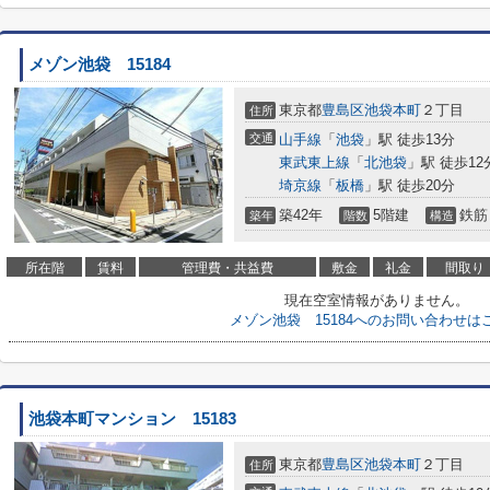
メゾン池袋 15184
東京都
豊島区
池袋本町
２丁目
住所
交通
山手線
「
池袋
」駅 徒歩13分
東武東上線
「
北池袋
」駅 徒歩12
埼京線
「
板橋
」駅 徒歩20分
築42年
5階建
鉄筋
築年
階数
構造
所在階
賃料
管理費・共益費
敷金
礼金
間取り
現在空室情報がありません。
メゾン池袋 15184へのお問い合わせは
池袋本町マンション 15183
東京都
豊島区
池袋本町
２丁目
住所