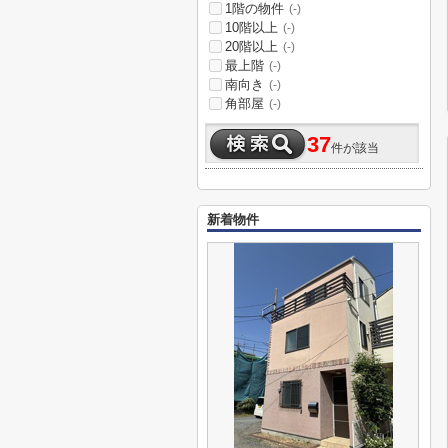
1階の物件
(-)
10階以上
(-)
20階以上
(-)
最上階
(-)
南向き
(-)
角部屋
(-)
37
件が該当
新着物件