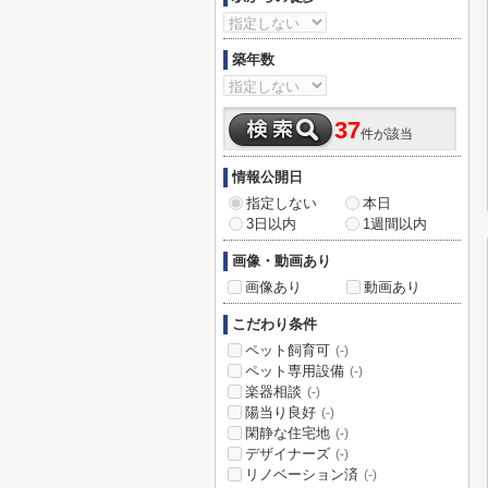
築年数
37
件が該当
情報公開日
指定しない
本日
3日以内
1週間以内
画像・動画あり
画像あり
動画あり
こだわり条件
ペット飼育可
(-)
ペット専用設備
(-)
楽器相談
(-)
陽当り良好
(-)
閑静な住宅地
(-)
デザイナーズ
(-)
リノベーション済
(-)