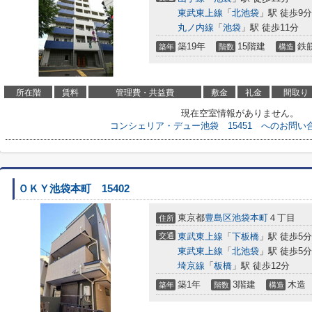
東武東上線
「
北池袋
」駅 徒歩9分
丸ノ内線
「
池袋
」駅 徒歩11分
築19年
15階建
鉄
築年
階数
構造
所在階
賃料
管理費・共益費
敷金
礼金
間取り
現在空室情報がありません。
コンシェリア・デュー池袋 15451 へのお問い
ＯＫＹ池袋本町 15402
東京都
豊島区
池袋本町
４丁目
住所
交通
東武東上線
「
下板橋
」駅 徒歩5分
東武東上線
「
北池袋
」駅 徒歩5分
埼京線
「
板橋
」駅 徒歩12分
築1年
3階建
木造
築年
階数
構造