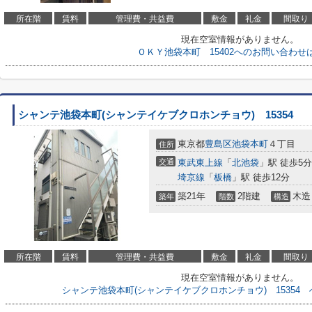
所在階
賃料
管理費・共益費
敷金
礼金
間取り
現在空室情報がありません。
ＯＫＹ池袋本町 15402へのお問い合わせ
シャンテ池袋本町(シャンテイケブクロホンチョウ) 15354
東京都
豊島区
池袋本町
４丁目
住所
交通
東武東上線
「
北池袋
」駅 徒歩5分
埼京線
「
板橋
」駅 徒歩12分
築21年
2階建
木造
築年
階数
構造
所在階
賃料
管理費・共益費
敷金
礼金
間取り
現在空室情報がありません。
シャンテ池袋本町(シャンテイケブクロホンチョウ) 15354