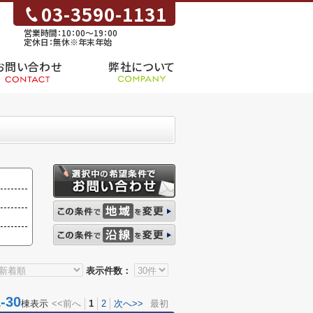
03-3590-1131
営業時間：10：00～19：00
定休日：無休※年末年始
お問い合わせ
弊社について
表示件数：
30
棟表示
<<前へ
1
2
次へ>>
最初