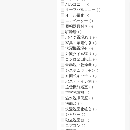
バルコニー
(-)
ルーフバルコニー
(-)
オール電化
(-)
エレベーター
(-)
照明器具付き
(-)
駐輪場
(-)
バイク置場あり
(-)
家具・家電付き
(-)
洗濯機置場有
(-)
外観タイル張り
(-)
コンロ２口以上
(-)
食器洗い乾燥機
(-)
システムキッチン
(-)
対面式キッチン
(-)
バス・トイレ別
(-)
追焚機能浴室
(-)
浴室乾燥機
(-)
温水洗浄便座
(-)
洗面台
(-)
洗髪洗面化粧台
(-)
シャワー
(-)
独立洗面台
(-)
エアコン
(-)