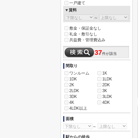
一戸建て
▼賃料
～
敷金・保証金なし
礼金・敷引なし
共益費・管理費込み
37
件が該当
間取り
ワンルーム
1K
1DK
1LDK
2K
2DK
2LDK
3K
3DK
3LDK
4K
4DK
4LDK以上
面積
～
駅からの徒歩