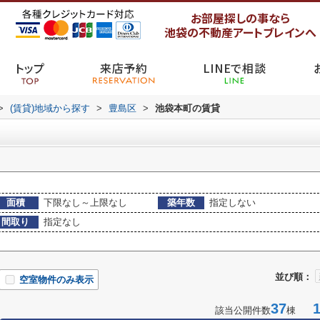
お部屋探しの事なら
池袋の不動産アートブレインへ
トップ
来店予約
LINEで相談
>
(賃貸)地域から探す
>
豊島区
>
池袋本町の賃貸
面積
下限なし～上限なし
築年数
指定しない
間取り
指定なし
並び順：
空室物件のみ表示
37
1-
該当公開件数
棟