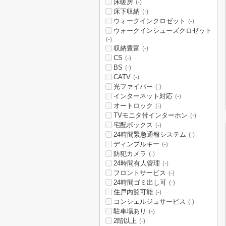
床暖房
(-)
床下収納
(-)
ウォークインクロゼット
(-)
ウォークインシューズクロゼット
(-)
収納豊富
(-)
CS
(-)
BS
(-)
CATV
(-)
光ファイバー
(-)
インターネット対応
(-)
オートロック
(-)
TVモニタ付インターホン
(-)
宅配ボックス
(-)
24時間緊急通報システム
(-)
ディンプルキー
(-)
防犯カメラ
(-)
24時間有人管理
(-)
フロントサービス
(-)
24時間ゴミ出し可
(-)
住戸内覧可能
(-)
コンシェルジュサービス
(-)
駐車場あり
(-)
2階以上
(-)