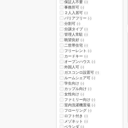
保証人不要
(-)
事務所可
(-)
２人入居可
(-)
バリアフリー
(-)
分割可
(-)
分譲タイプ
(-)
管理人常駐
(-)
眺望良好
(-)
二世帯住宅
(-)
フリーレント
(-)
カードキー
(-)
オープンハウス
(-)
外国人可
(-)
ガスコンロ設置可
(-)
ルームシェア可
(-)
学生向け
(-)
カップル向け
(-)
女性向け
(-)
ファミリー向け
(-)
室内洗濯機置場
(-)
フローリング
(-)
ロフト付き
(-)
メゾネット
(-)
ベランダ
(-)