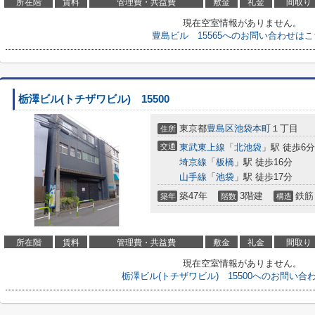
所在階
賃料
管理費・共益費
敷金
礼金
間取り
現在空室情報がありません。
豊島ビル 15565へのお問い合わせは
栃澤ビル(トチザワビル) 15500
東京都
豊島区
池袋本町
１丁目
住所
交通
東武東上線
「
北池袋
」駅 徒歩6分
埼京線
「
板橋
」駅 徒歩16分
山手線
「
池袋
」駅 徒歩17分
築47年
3階建
鉄筋
築年
階数
構造
所在階
賃料
管理費・共益費
敷金
礼金
間取り
現在空室情報がありません。
栃澤ビル(トチザワビル) 15500へのお問い合