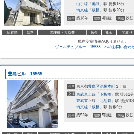
山手線
「
池袋
」駅 徒歩15分
埼京線
「
板橋
」駅 徒歩20分
築18年
4階建
鉄筋
築年
階数
構造
所在階
賃料
管理費・共益費
敷金
礼金
間取り
現在空室情報がありません。
ヴェルテュブルー 15533 へのお問い合わ
豊島ビル 15565
東京都
豊島区
池袋本町
３丁目
住所
交通
東武東上線
「
下板橋
」駅 徒歩1分
東武東上線
「
北池袋
」駅 徒歩10
埼京線
「
板橋
」駅 徒歩9分
築52年
5階建
鉄筋
築年
階数
構造