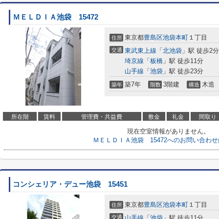
ＭＥＬＤＩＡ池袋 15472
東京都
豊島区
池袋本町
１丁目
住所
交通
東武東上線
「
北池袋
」駅 徒歩2分
埼京線
「
板橋
」駅 徒歩11分
山手線
「
池袋
」駅 徒歩23分
築7年
3階建
木造
築年
階数
構造
所在階
賃料
管理費・共益費
敷金
礼金
間取り
現在空室情報がありません。
ＭＥＬＤＩＡ池袋 15472へのお問い合わ
コンシェリア・デュー池袋 15451
東京都
豊島区
池袋本町
１丁目
住所
交通
山手線
「
池袋
」駅 徒歩11分