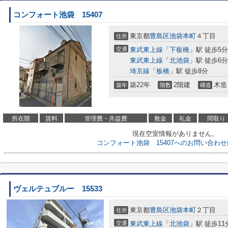
コンフォート池袋 15407
東京都
豊島区
池袋本町
４丁目
住所
交通
東武東上線
「
下板橋
」駅 徒歩5分
東武東上線
「
北池袋
」駅 徒歩6分
埼京線
「
板橋
」駅 徒歩8分
築22年
2階建
木造
築年
階数
構造
所在階
賃料
管理費・共益費
敷金
礼金
間取り
現在空室情報がありません。
コンフォート池袋 15407へのお問い合わ
ヴェルテュブルー 15533
東京都
豊島区
池袋本町
２丁目
住所
交通
東武東上線
「
北池袋
」駅 徒歩11