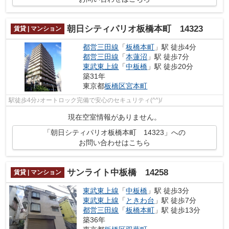
朝日シティパリオ板橋本町 14323
賃貸 | マンション
都営三田線
「
板橋本町
」駅 徒歩4分
都営三田線
「
本蓮沼
」駅 徒歩7分
東武東上線
「
中板橋
」駅 徒歩20分
築31年
東京都
板橋区
宮本町
駅徒歩4分♪オートロック完備で安心のセキュリティ(^^)/
現在空室情報がありません。
「朝日シティパリオ板橋本町 14323」への
お問い合わせはこちら
サンライト中板橋 14258
賃貸 | マンション
東武東上線
「
中板橋
」駅 徒歩3分
東武東上線
「
ときわ台
」駅 徒歩7分
都営三田線
「
板橋本町
」駅 徒歩13分
築36年