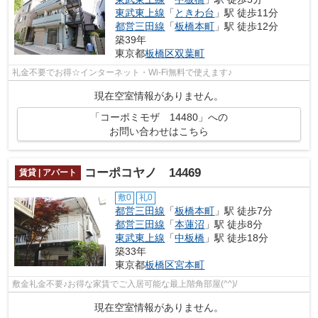
東武東上線
「
ときわ台
」駅 徒歩11分
都営三田線
「
板橋本町
」駅 徒歩12分
築39年
東京都
板橋区
双葉町
礼金不要でお得☆インターネット・Wi-Fi無料で使えます♪
現在空室情報がありません。
「コーポミモザ 14480」への
お問い合わせはこちら
コーポコヤノ 14469
賃貸 | アパート
敷0
礼0
都営三田線
「
板橋本町
」駅 徒歩7分
都営三田線
「
本蓮沼
」駅 徒歩8分
東武東上線
「
中板橋
」駅 徒歩18分
築33年
東京都
板橋区
宮本町
敷金礼金不要♪お得な家賃でご入居可能な最上階角部屋(^^)/
現在空室情報がありません。