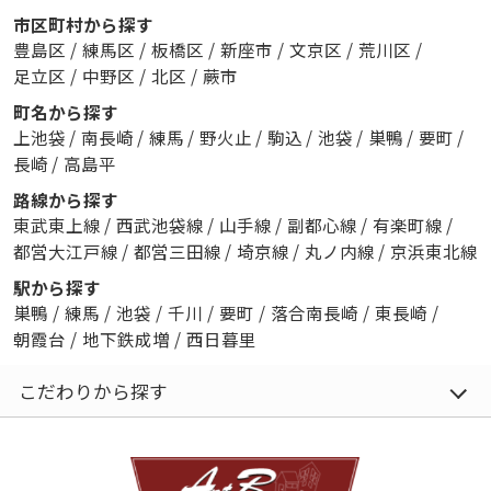
市区町村から探す
豊島区
/
練馬区
/
板橋区
/
新座市
/
文京区
/
荒川区
/
足立区
/
中野区
/
北区
/
蕨市
町名から探す
上池袋
/
南長崎
/
練馬
/
野火止
/
駒込
/
池袋
/
巣鴨
/
要町
/
長崎
/
高島平
路線から探す
東武東上線
/
西武池袋線
/
山手線
/
副都心線
/
有楽町線
/
都営大江戸線
/
都営三田線
/
埼京線
/
丸ノ内線
/
京浜東北線
駅から探す
巣鴨
/
練馬
/
池袋
/
千川
/
要町
/
落合南長崎
/
東長崎
/
朝霞台
/
地下鉄成増
/
西日暮里
こだわりから探す