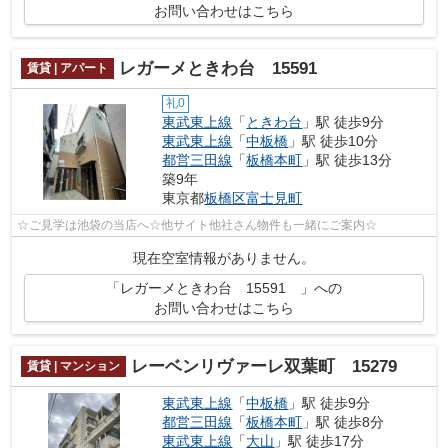
お問い合わせはこちら
レガーメときわ台 15591
賃貸 | アパート
礼0
東武東上線
「
ときわ台
」駅 徒歩9分
東武東上線
「
中板橋
」駅 徒歩10分
都営三田線
「
板橋本町
」駅 徒歩13分
築9年
東京都
板橋区
富士見町
☆ご見学は池袋の当店へ☆他サイト他社さん物件も一緒にご案内☆
現在空室情報がありません。
「レガーメときわ台 15591 」への
お問い合わせはこちら
レーベンリヴァーレ双葉町 15279
賃貸 | マンション
東武東上線
「
中板橋
」駅 徒歩9分
都営三田線
「
板橋本町
」駅 徒歩8分
東武東上線
「
大山
」駅 徒歩17分