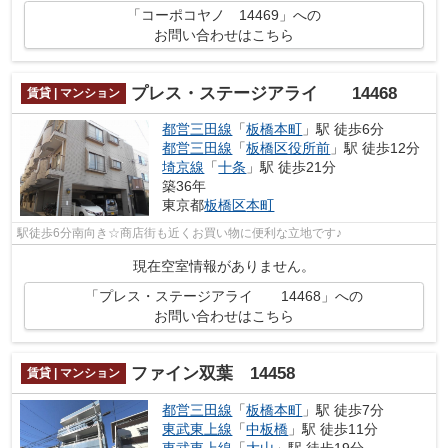
「コーポコヤノ 14469」への
お問い合わせはこちら
プレス・ステージアライ 14468
賃貸 | マンション
都営三田線
「
板橋本町
」駅 徒歩6分
都営三田線
「
板橋区役所前
」駅 徒歩12分
埼京線
「
十条
」駅 徒歩21分
築36年
東京都
板橋区
本町
駅徒歩6分南向き☆商店街も近くお買い物に便利な立地です♪
現在空室情報がありません。
「プレス・ステージアライ 14468」への
お問い合わせはこちら
ファイン双葉 14458
賃貸 | マンション
都営三田線
「
板橋本町
」駅 徒歩7分
東武東上線
「
中板橋
」駅 徒歩11分
東武東上線
「
大山
」駅 徒歩19分