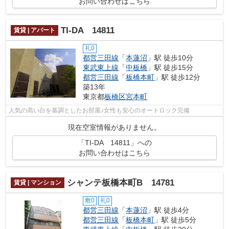
お問い合わせはこちら
TI-DA 14811
賃貸 | アパート
礼0
都営三田線
「
本蓮沼
」駅 徒歩10分
東武東上線
「
中板橋
」駅 徒歩15分
都営三田線
「
板橋本町
」駅 徒歩12分
築13年
東京都
板橋区
宮本町
人気の高い白を基調としたお部屋♪女性も安心のオートロック完備
現在空室情報がありません。
「TI-DA 14811」への
お問い合わせはこちら
シャンテ板橋本町B 14781
賃貸 | マンション
敷0
礼0
都営三田線
「
本蓮沼
」駅 徒歩4分
都営三田線
「
板橋本町
」駅 徒歩5分