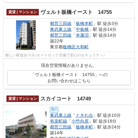
ヴェルト板橋イースト 14755
賃貸 | マンション
都営三田線
「
板橋本町
」駅 徒歩3分
東武東上線
「
中板橋
」駅 徒歩14分
都営三田線
「
本蓮沼
」駅 徒歩14分
築22年
東京都
板橋区
大和町
嬉しい駅徒歩３分♪オートロック完備で安心のセキュリティ♪
現在空室情報がありません。
「ヴェルト板橋イースト 14755」への
お問い合わせはこちら
スカイコート 14749
賃貸 | マンション
敷0
東武東上線
「
ときわ台
」駅 徒歩10分
有楽町線
「
小竹向原
」駅 徒歩18分
都営三田線
「
板橋本町
」駅 徒歩24分
築14年