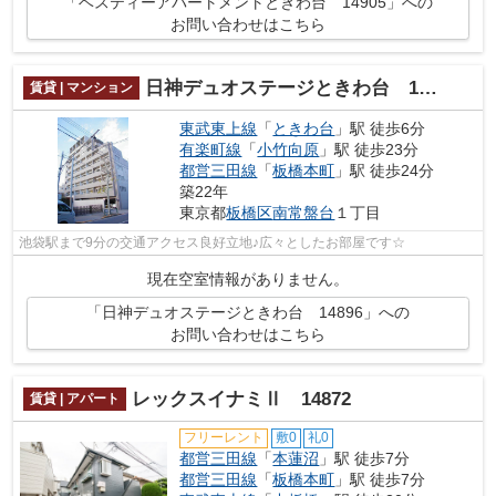
「ベスティーアパートメントときわ台 14905」への
お問い合わせはこちら
日神デュオステージときわ台 14896
賃貸 | マンション
東武東上線
「
ときわ台
」駅 徒歩6分
有楽町線
「
小竹向原
」駅 徒歩23分
都営三田線
「
板橋本町
」駅 徒歩24分
築22年
東京都
板橋区
南常盤台
１丁目
池袋駅まで9分の交通アクセス良好立地♪広々としたお部屋です☆
現在空室情報がありません。
「日神デュオステージときわ台 14896」への
お問い合わせはこちら
レックスイナミⅡ 14872
賃貸 | アパート
フリーレント
敷0
礼0
都営三田線
「
本蓮沼
」駅 徒歩7分
都営三田線
「
板橋本町
」駅 徒歩7分