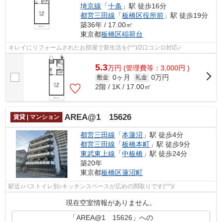
埼京線
「
十条
」駅 徒歩16分
都営三田線
「
板橋区役所前
」駅 徒歩19分
築36年 / 17.00㎡
東京都
板橋区
稲荷台
キレイにリフォームされたお部屋で新生活を(^^)/2口コンロ対応♪
5.3
万
円
(管理費等：3,000円 )
0ヶ月
0万円
敷金
礼金
2階 / 1K / 17.00㎡
AREA@1 15626
賃貸 | マンション
都営三田線
「
本蓮沼
」駅 徒歩4分
都営三田線
「
板橋本町
」駅 徒歩9分
東武東上線
「
中板橋
」駅 徒歩24分
築20年
東京都
板橋区
蓮沼町
駅近♪バストイレ別♪キッチンスペースが広めの間取りです(^^)/
現在空室情報がありません。
「AREA@1 15626」への