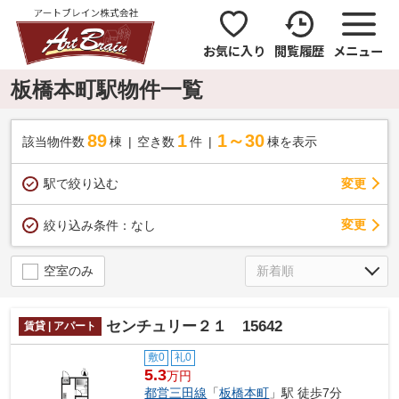
お気に入り
閲覧履歴
メニュー
板橋本町駅物件一覧
89
1
1～30
該当物件数
棟
空き数
件
棟を表示
駅で絞り込む
変更
変更
絞り込み条件：
なし
空室のみ
センチュリー２１ 15642
賃貸 | アパート
敷0
礼0
5.3
万円
都営三田線
「
板橋本町
」駅 徒歩7分