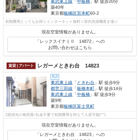
東武東上線
「
中板橋
」駅 徒歩20分
築40年
東京都
板橋区
宮本町
60-2
初期費用とってもお得☆インターネット無料☆室内洗濯機置き場☆
現在空室情報がありません。
「レックスイナミⅡ 14872」への
お問い合わせはこちら
レガーメときわ台 14823
賃貸 | アパート
礼0
東武東上線
「
ときわ台
」駅 徒歩9分
都営三田線
「
板橋本町
」駅 徒歩14分
東武東上線
「
中板橋
」駅 徒歩9分
築9年
東京都
板橋区
富士見町
2面採光の角部屋♪礼金不要で初期費用を抑えて入居可能(^^)
現在空室情報がありません。
「レガーメときわ台 14823」への