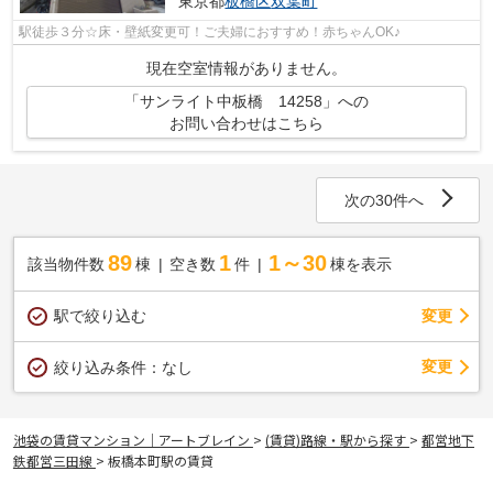
東京都
板橋区
双葉町
駅徒歩３分☆床・壁紙変更可！ご夫婦におすすめ！赤ちゃんOK♪
現在空室情報がありません。
「サンライト中板橋 14258」への
お問い合わせはこちら
次の30件へ
89
1
1～30
該当物件数
棟
空き数
件
棟を表示
駅で絞り込む
変更
変更
絞り込み条件：
なし
池袋の賃貸マンション｜アートブレイン
>
(賃貸)路線・駅から探す
>
都営地下
鉄都営三田線
>
板橋本町駅の賃貸