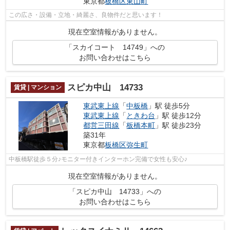
東京都
板橋区
東山町
この広さ・設備・立地・綺麗さ、良物件だと思います！
現在空室情報がありません。
「スカイコート 14749」への
お問い合わせはこちら
スピカ中山 14733
賃貸 | マンション
東武東上線
「
中板橋
」駅 徒歩5分
東武東上線
「
ときわ台
」駅 徒歩12分
都営三田線
「
板橋本町
」駅 徒歩23分
築31年
東京都
板橋区
弥生町
中板橋駅徒歩５分♪モニター付きインターホン完備で女性も安心♪
現在空室情報がありません。
「スピカ中山 14733」への
お問い合わせはこちら