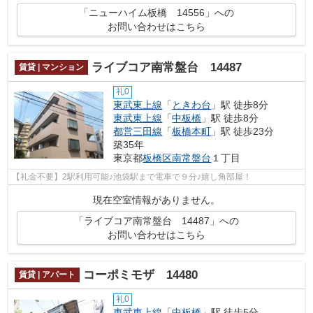
「ニューハイム板橋 14556」への
お問い合わせはこちら
ライブコア南常盤台 14487
賃貸 | マンション
礼0
東武東上線
「
ときわ台
」駅 徒歩8分
東武東上線
「
中板橋
」駅 徒歩8分
都営三田線
「
板橋本町
」駅 徒歩23分
築35年
東京都
板橋区
南常盤台
１丁目
【礼金不要】2駅利用可能♪池袋駅まで電車で９分♪嬉し角部屋！
現在空室情報がありません。
「ライブコア南常盤台 14487」への
お問い合わせはこちら
コーポミモザ 14480
賃貸 | アパート
礼0
東武東上線
「
中板橋
」駅 徒歩5分