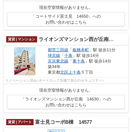
現在空室情報がありません。
「コートサイド富士見 14650」への
お問い合わせはこちら
ライオンズマンション西が丘南 14630
賃貸 | マンション
都営三田線
「
板橋本町
」駅 徒歩11分
埼京線
「
十条
」駅 徒歩14分
京浜東北線
「
東十条
」駅 徒歩14分
築34年
東京都
北区
上十条
５丁目
リノベーション済み♪オートロック完備で安心のセキュリティ♪
現在空室情報がありません。
「ライオンズマンション西が丘南 14630」への
お問い合わせはこちら
富士見コーポB棟 14577
賃貸 | アパート