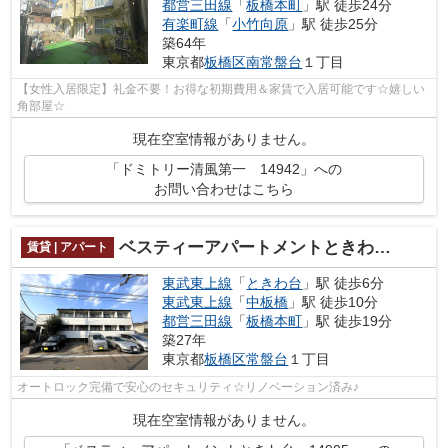
都営三田線
「
板橋本町
」駅 徒歩24分
有楽町線
「
小竹向原
」駅 徒歩25分
築64年
東京都
板橋区
南常盤台
１丁目
【女性入居限定】礼金不要！お得な初期費用＆家賃で入居可能です☆嬉しい
角部屋☆
現在空室情報がありません。
「ドミトリー清風第一 14942」への
お問い合わせはこちら
ベスティーアパートメントときわ台 14905
賃貸 | アパート
東武東上線
「
ときわ台
」駅 徒歩6分
東武東上線
「
中板橋
」駅 徒歩10分
都営三田線
「
板橋本町
」駅 徒歩19分
築27年
東京都
板橋区
常盤台
１丁目
オートロック完備で安心のセキュリティ☆リノベーション済み♪
現在空室情報がありません。