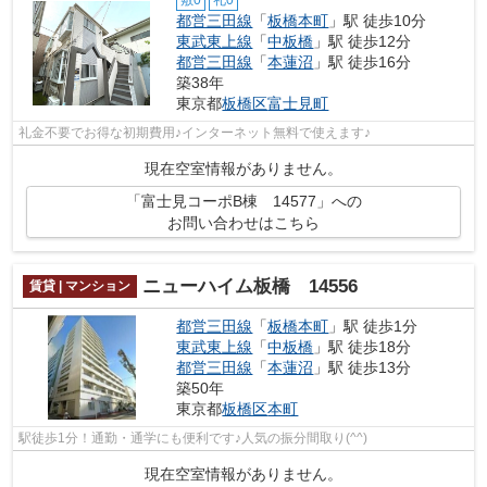
敷0
礼0
都営三田線
「
板橋本町
」駅 徒歩10分
東武東上線
「
中板橋
」駅 徒歩12分
都営三田線
「
本蓮沼
」駅 徒歩16分
築38年
東京都
板橋区
富士見町
礼金不要でお得な初期費用♪インターネット無料で使えます♪
現在空室情報がありません。
「富士見コーポB棟 14577」への
お問い合わせはこちら
ニューハイム板橋 14556
賃貸 | マンション
都営三田線
「
板橋本町
」駅 徒歩1分
東武東上線
「
中板橋
」駅 徒歩18分
都営三田線
「
本蓮沼
」駅 徒歩13分
築50年
東京都
板橋区
本町
駅徒歩1分！通勤・通学にも便利です♪人気の振分間取り(^^)
現在空室情報がありません。