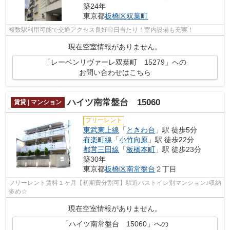
築24年
東京都
板橋区
双葉町
複数駅利用可能で交通アクセス良好◎日当たり！室内設備も充実！
現在空室情報がありません。
「レーベンリヴァーレ双葉町 15279」への
お問い合わせはこちら
ハイツ南常盤台 15060
賃貸 | マンション
フリーレント
東武東上線
「
ときわ台
」駅 徒歩5分
有楽町線
「
小竹向原
」駅 徒歩22分
都営三田線
「
板橋本町
」駅 徒歩23分
築30年
東京都
板橋区
南常盤台
２丁目
フリーレント賃料１ヶ月【初期費分割可】駅近バストイレ別マンション♪収納
多め☆
現在空室情報がありません。
「ハイツ南常盤台 15060」への