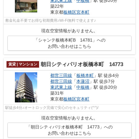
東武東上線
「
中板橋
」駅 徒歩20分
築22年
東京都
板橋区
宮本町
敷金礼金不要でお得な初期費用♪Wi-Fi無料で使えます♪
現在空室情報がありません。
「シャンテ板橋本町B 14781」への
お問い合わせはこちら
朝日シティパリオ板橋本町 14773
賃貸 | マンション
都営三田線
「
板橋本町
」駅 徒歩4分
都営三田線
「
本蓮沼
」駅 徒歩7分
東武東上線
「
中板橋
」駅 徒歩20分
築31年
東京都
板橋区
宮本町
駅徒歩4分♪オートロック完備で安心のセキュリティ(^^)/
現在空室情報がありません。
「朝日シティパリオ板橋本町 14773」への
お問い合わせはこちら