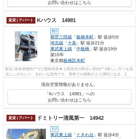
お問い合わせはこちら
Kハウス 14981
賃貸 | アパート
敷0
都営三田線
「
板橋本町
」駅 徒歩5分
埼京線
「
十条
」駅 徒歩21分
東武東上線
「
中板橋
」駅 徒歩19分
築15年
東京都
板橋区
本町
駅近♪単身者物件(^^)/２階角部屋★２面採光の明るい室内(^^)/新しい日々を送
るにふさわしい、きれいな室内です。電車での移動がより便利になる、2駅
利用可能な物件です。
現在空室情報がありません。
「Kハウス 14981」への
お問い合わせはこちら
ドミトリー清風第一 14942
賃貸 | アパート
礼0
東武東上線
「
ときわ台
」駅 徒歩4分