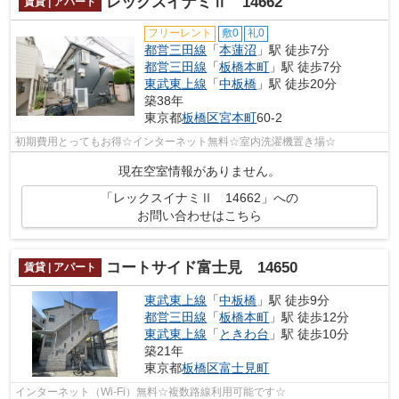
レックスイナミⅡ 14662
賃貸 | アパート
フリーレント
敷0
礼0
都営三田線
「
本蓮沼
」駅 徒歩7分
都営三田線
「
板橋本町
」駅 徒歩7分
東武東上線
「
中板橋
」駅 徒歩20分
築38年
東京都
板橋区
宮本町
60-2
初期費用とってもお得☆インターネット無料☆室内洗濯機置き場☆
現在空室情報がありません。
「レックスイナミⅡ 14662」への
お問い合わせはこちら
コートサイド富士見 14650
賃貸 | アパート
東武東上線
「
中板橋
」駅 徒歩9分
都営三田線
「
板橋本町
」駅 徒歩12分
東武東上線
「
ときわ台
」駅 徒歩10分
築21年
東京都
板橋区
富士見町
インターネット（Wi-Fi）無料☆複数路線利用可能です☆