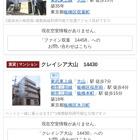
築35年
東京都
板橋区
双葉町
2面採光の角部屋♪複数路線利用可能で交通アクセス良好です◎
現在空室情報がありません。
「ファイン双葉 14458」への
お問い合わせはこちら
クレイシア大山 14430
賃貸 | マンション
敷0
東武東上線
「
大山
」駅 徒歩7分
都営三田線
「
板橋区役所前
」駅 徒歩4分
都営三田線
「
板橋本町
」駅 徒歩15分
築18年
東京都
板橋区
氷川町
ペットと一緒に暮らせます(^^)/複数駅利用可能な立地です☆
現在空室情報がありません。
「クレイシア大山 14430」への
お問い合わせはこちら