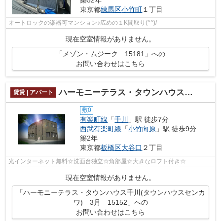
東京都
練馬区
小竹町
１丁目
オートロックの楽器可マンション♪広めの１K間取り(^^)/
現在空室情報がありません。
「メゾン・ムジーク 15181」への
お問い合わせはこちら
ハーモニーテラス・タウンハウス千川(タウンハウスセンカワ) 3月 15152
賃貸 | アパート
敷0
有楽町線
「
千川
」駅 徒歩7分
西武有楽町線
「
小竹向原
」駅 徒歩9分
築2年
東京都
板橋区
大谷口
２丁目
光インターネット無料☆洗面台独立☆角部屋☆大きなロフト付き☆
現在空室情報がありません。
「ハーモニーテラス・タウンハウス千川(タウンハウスセンカ
ワ) 3月 15152」への
お問い合わせはこちら