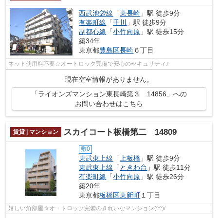
西武池袋線
「
東長崎
」駅 徒歩9分
有楽町線
「
千川
」駅 徒歩9分
副都心線
「
小竹向原
」駅 徒歩15分
築34年
東京都
豊島区
長崎
６丁目
ネット使用料不要☆オートロック完備で安心のセキュリティ♪
現在空室情報がありません。
「ライオンズマンション東長崎第３ 14856」への
お問い合わせはこちら
スカイコート板橋第二 14809
賃貸 | マンション
敷0
東武東上線
「
上板橋
」駅 徒歩9分
東武東上線
「
ときわ台
」駅 徒歩11分
有楽町線
「
小竹向原
」駅 徒歩26分
築20年
東京都
板橋区
東新町
１丁目
嬉しい角部屋☆オートロック完備のきれいなマンション(^^)/