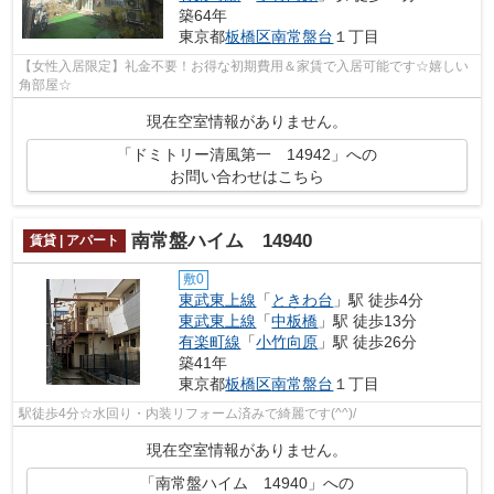
築64年
東京都
板橋区
南常盤台
１丁目
【女性入居限定】礼金不要！お得な初期費用＆家賃で入居可能です☆嬉しい
角部屋☆
現在空室情報がありません。
「ドミトリー清風第一 14942」への
お問い合わせはこちら
南常盤ハイム 14940
賃貸 | アパート
敷0
東武東上線
「
ときわ台
」駅 徒歩4分
東武東上線
「
中板橋
」駅 徒歩13分
有楽町線
「
小竹向原
」駅 徒歩26分
築41年
東京都
板橋区
南常盤台
１丁目
駅徒歩4分☆水回り・内装リフォーム済みで綺麗です(^^)/
現在空室情報がありません。
「南常盤ハイム 14940」への