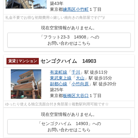
築43年
東京都
練馬区
小竹町
１丁目
礼金不要でお得な初期費用☆嬉しい南向きの角部屋です(^^)/
現在空室情報がありません。
「フラット23-3 14908」への
お問い合わせはこちら
センゴクハイム 14903
賃貸 | マンション
有楽町線
「
千川
」駅 徒歩11分
東武東上線
「
大山
」駅 徒歩15分
副都心線
「
小竹向原
」駅 徒歩20分
築25年
東京都
板橋区
大谷口
１丁目
ゆったり使える独立洗面台付き角部屋☆複数駅利用可能です☆
現在空室情報がありません。
「センゴクハイム 14903」への
お問い合わせはこちら