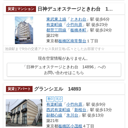
日神デュオステージときわ台 14896
賃貸 | マンション
東武東上線
「
ときわ台
」駅 徒歩6分
有楽町線
「
小竹向原
」駅 徒歩23分
都営三田線
「
板橋本町
」駅 徒歩24分
築22年
東京都
板橋区
南常盤台
１丁目
池袋駅まで9分の交通アクセス良好立地♪広々としたお部屋です☆
現在空室情報がありません。
「日神デュオステージときわ台 14896」への
お問い合わせはこちら
グランシエル 14893
賃貸 | アパート
敷0
礼0
有楽町線
「
小竹向原
」駅 徒歩9分
西武有楽町線
「
新桜台
」駅 徒歩13分
副都心線
「
氷川台
」駅 徒歩13分
築21年
東京都
板橋区
小茂根
４丁目