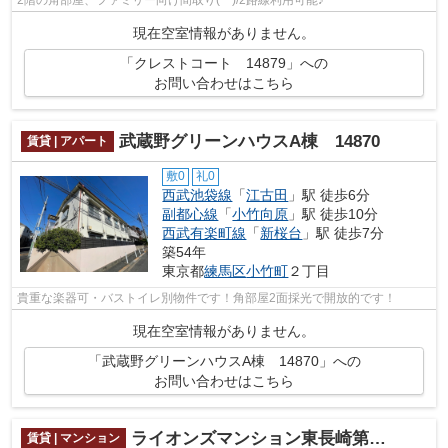
2階の角部屋、ファミリー向け間取り(^^)/2路線利用可能♪
現在空室情報がありません。
「クレストコート 14879」への
お問い合わせはこちら
武蔵野グリーンハウスA棟 14870
賃貸 | アパート
敷0
礼0
西武池袋線
「
江古田
」駅 徒歩6分
副都心線
「
小竹向原
」駅 徒歩10分
西武有楽町線
「
新桜台
」駅 徒歩7分
築54年
東京都
練馬区
小竹町
２丁目
貴重な楽器可・バストイレ別物件です！角部屋2面採光で開放的です！
現在空室情報がありません。
「武蔵野グリーンハウスA棟 14870」への
お問い合わせはこちら
ライオンズマンション東長崎第３ 14856
賃貸 | マンション