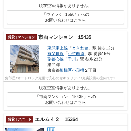
現在空室情報がありません。
「ヴィラK 15564」への
お問い合わせはこちら
市両マンション 15435
賃貸 | マンション
東武東上線
「
ときわ台
」駅 徒歩12分
有楽町線
「
小竹向原
」駅 徒歩15分
副都心線
「
千川
」駅 徒歩23分
築21年
東京都
板橋区
小茂根
２丁目
角部屋♪オートロック完備で安心のセキュリティ♪充実設備の室内です♪
現在空室情報がありません。
「市両マンション 15435」への
お問い合わせはこちら
エルム４２ 15364
賃貸 | アパート
礼0