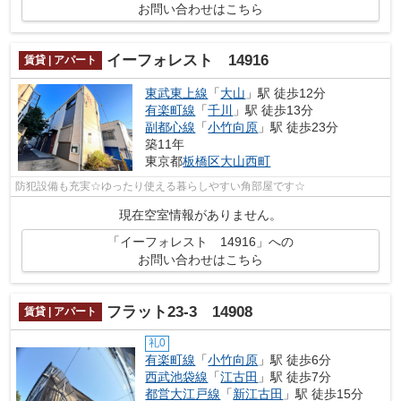
お問い合わせはこちら
イーフォレスト 14916
賃貸 | アパート
東武東上線
「
大山
」駅 徒歩12分
有楽町線
「
千川
」駅 徒歩13分
副都心線
「
小竹向原
」駅 徒歩23分
築11年
東京都
板橋区
大山西町
防犯設備も充実☆ゆったり使える暮らしやすい角部屋です☆
現在空室情報がありません。
「イーフォレスト 14916」への
お問い合わせはこちら
フラット23-3 14908
賃貸 | アパート
礼0
有楽町線
「
小竹向原
」駅 徒歩6分
西武池袋線
「
江古田
」駅 徒歩7分
都営大江戸線
「
新江古田
」駅 徒歩15分