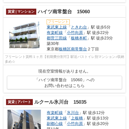
ハイツ南常盤台 15060
賃貸 | マンション
フリーレント
東武東上線
「
ときわ台
」駅 徒歩5分
有楽町線
「
小竹向原
」駅 徒歩22分
都営三田線
「
板橋本町
」駅 徒歩23分
築30年
東京都
板橋区
南常盤台
２丁目
フリーレント賃料１ヶ月【初期費分割可】駅近バストイレ別マンション♪収納
多め☆
現在空室情報がありません。
「ハイツ南常盤台 15060」への
お問い合わせはこちら
ルクール氷川台 15035
賃貸 | アパート
有楽町線
「
氷川台
」駅 徒歩12分
東武東上線
「
上板橋
」駅 徒歩13分
副都心線
「
小竹向原
」駅 徒歩20分
築11年