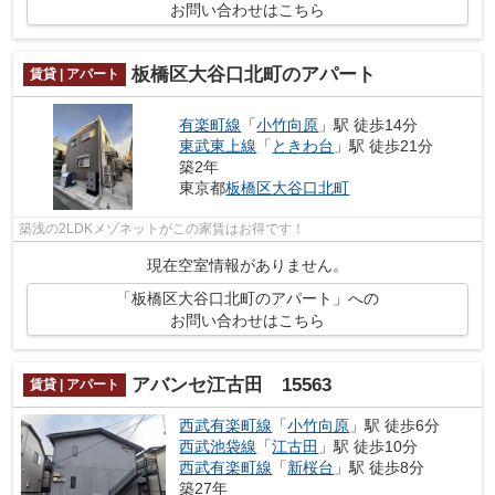
お問い合わせはこちら
板橋区大谷口北町のアパート
賃貸 | アパート
有楽町線
「
小竹向原
」駅 徒歩14分
東武東上線
「
ときわ台
」駅 徒歩21分
築2年
東京都
板橋区
大谷口北町
築浅の2LDKメゾネットがこの家賃はお得です！
現在空室情報がありません。
「板橋区大谷口北町のアパート」への
お問い合わせはこちら
アバンセ江古田 15563
賃貸 | アパート
西武有楽町線
「
小竹向原
」駅 徒歩6分
西武池袋線
「
江古田
」駅 徒歩10分
西武有楽町線
「
新桜台
」駅 徒歩8分
築27年