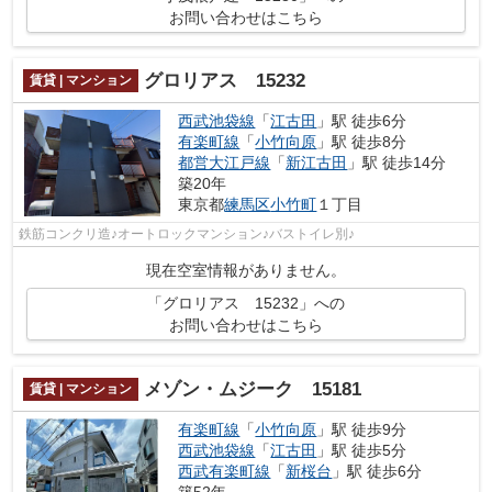
お問い合わせはこちら
グロリアス 15232
賃貸 | マンション
西武池袋線
「
江古田
」駅 徒歩6分
有楽町線
「
小竹向原
」駅 徒歩8分
都営大江戸線
「
新江古田
」駅 徒歩14分
築20年
東京都
練馬区
小竹町
１丁目
鉄筋コンクリ造♪オートロックマンション♪バストイレ別♪
現在空室情報がありません。
「グロリアス 15232」への
お問い合わせはこちら
メゾン・ムジーク 15181
賃貸 | マンション
有楽町線
「
小竹向原
」駅 徒歩9分
西武池袋線
「
江古田
」駅 徒歩5分
西武有楽町線
「
新桜台
」駅 徒歩6分
築52年