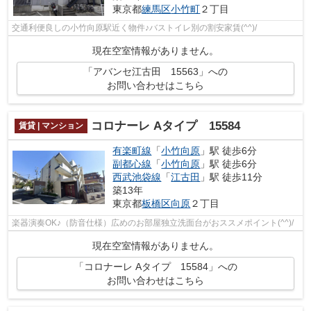
東京都
練馬区
小竹町
２丁目
交通利便良しの小竹向原駅近く物件♪バストイレ別の割安家賃(^^)/
現在空室情報がありません。
「アバンセ江古田 15563」への
お問い合わせはこちら
コロナーレ Aタイプ 15584
賃貸 | マンション
有楽町線
「
小竹向原
」駅 徒歩6分
副都心線
「
小竹向原
」駅 徒歩6分
西武池袋線
「
江古田
」駅 徒歩11分
築13年
東京都
板橋区
向原
２丁目
楽器演奏OK♪（防音仕様）広めのお部屋独立洗面台がおススメポイント(^^)/
現在空室情報がありません。
「コロナーレ Aタイプ 15584」への
お問い合わせはこちら