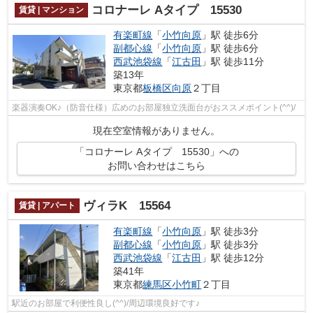
コロナーレ Aタイプ 15530
賃貸 | マンション
有楽町線
「
小竹向原
」駅 徒歩6分
副都心線
「
小竹向原
」駅 徒歩6分
西武池袋線
「
江古田
」駅 徒歩11分
築13年
東京都
板橋区
向原
２丁目
楽器演奏OK♪（防音仕様）広めのお部屋独立洗面台がおススメポイント(^^)/
現在空室情報がありません。
「コロナーレ Aタイプ 15530」への
お問い合わせはこちら
ヴィラK 15564
賃貸 | アパート
有楽町線
「
小竹向原
」駅 徒歩3分
副都心線
「
小竹向原
」駅 徒歩3分
西武池袋線
「
江古田
」駅 徒歩12分
築41年
東京都
練馬区
小竹町
２丁目
駅近のお部屋で利便性良し(^^)/周辺環境良好です♪