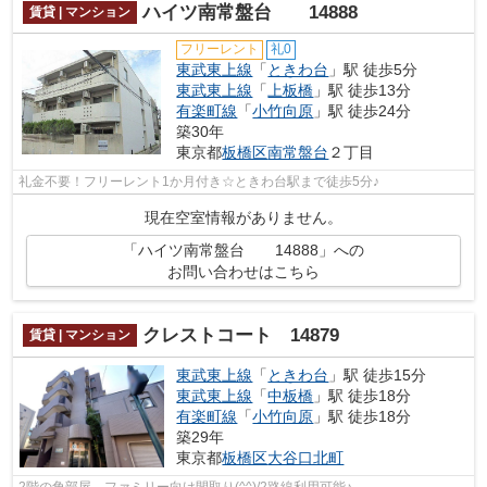
ハイツ南常盤台 14888
賃貸 | マンション
フリーレント
礼0
東武東上線
「
ときわ台
」駅 徒歩5分
東武東上線
「
上板橋
」駅 徒歩13分
有楽町線
「
小竹向原
」駅 徒歩24分
築30年
東京都
板橋区
南常盤台
２丁目
礼金不要！フリーレント1か月付き☆ときわ台駅まで徒歩5分♪
現在空室情報がありません。
「ハイツ南常盤台 14888」への
お問い合わせはこちら
クレストコート 14879
賃貸 | マンション
東武東上線
「
ときわ台
」駅 徒歩15分
東武東上線
「
中板橋
」駅 徒歩18分
有楽町線
「
小竹向原
」駅 徒歩18分
築29年
東京都
板橋区
大谷口北町