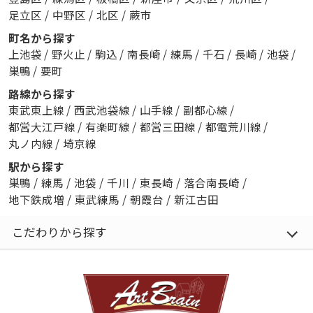
足立区
/
中野区
/
北区
/
蕨市
町名から探す
上池袋
/
野火止
/
駒込
/
南長崎
/
練馬
/
千石
/
長崎
/
池袋
/
巣鴨
/
要町
路線から探す
東武東上線
/
西武池袋線
/
山手線
/
副都心線
/
都営大江戸線
/
有楽町線
/
都営三田線
/
都電荒川線
/
丸ノ内線
/
埼京線
駅から探す
巣鴨
/
練馬
/
池袋
/
千川
/
東長崎
/
落合南長崎
/
地下鉄成増
/
東武練馬
/
朝霞台
/
新江古田
こだわりから探す