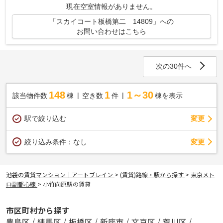
現在空室情報がありません。
「スカイコート板橋第二 14809」への
お問い合わせはこちら
次の30件へ
148
1
1～30
該当物件数
棟
空き数
件
棟を表示
駅で絞り込む
変更
変更
絞り込み条件：
なし
池袋の賃貸マンション｜アートブレイン
>
(賃貸)路線・駅から探す
>
東京メト
ロ副都心線
>
小竹向原駅の賃貸
市区町村から探す
豊島区
/
練馬区
/
板橋区
/
新座市
/
文京区
/
荒川区
/