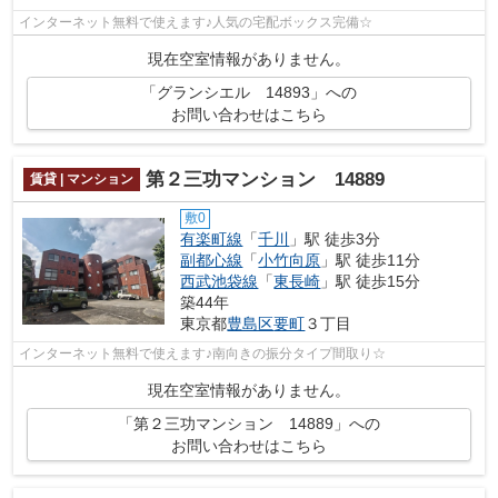
インターネット無料で使えます♪人気の宅配ボックス完備☆
現在空室情報がありません。
「グランシエル 14893」への
お問い合わせはこちら
第２三功マンション 14889
賃貸 | マンション
敷0
有楽町線
「
千川
」駅 徒歩3分
副都心線
「
小竹向原
」駅 徒歩11分
西武池袋線
「
東長崎
」駅 徒歩15分
築44年
東京都
豊島区
要町
３丁目
インターネット無料で使えます♪南向きの振分タイプ間取り☆
現在空室情報がありません。
「第２三功マンション 14889」への
お問い合わせはこちら