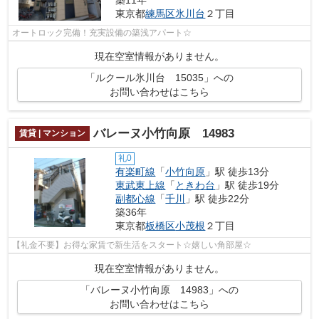
東京都
練馬区
氷川台
２丁目
オートロック完備！充実設備の築浅アパート☆
現在空室情報がありません。
「ルクール氷川台 15035」への
お問い合わせはこちら
バレーヌ小竹向原 14983
賃貸 | マンション
礼0
有楽町線
「
小竹向原
」駅 徒歩13分
東武東上線
「
ときわ台
」駅 徒歩19分
副都心線
「
千川
」駅 徒歩22分
築36年
東京都
板橋区
小茂根
２丁目
【礼金不要】お得な家賃で新生活をスタート☆嬉しい角部屋☆
現在空室情報がありません。
「バレーヌ小竹向原 14983」への
お問い合わせはこちら