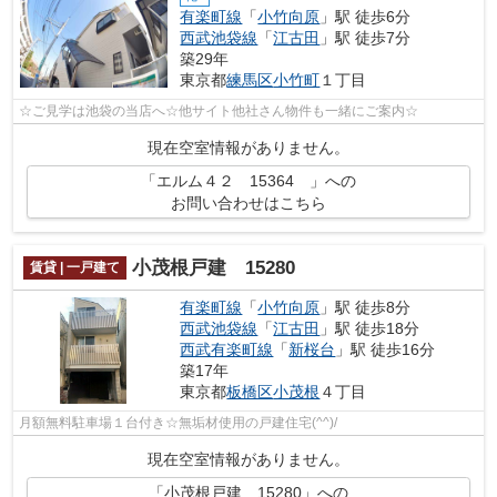
有楽町線
「
小竹向原
」駅 徒歩6分
西武池袋線
「
江古田
」駅 徒歩7分
築29年
東京都
練馬区
小竹町
１丁目
☆ご見学は池袋の当店へ☆他サイト他社さん物件も一緒にご案内☆
現在空室情報がありません。
「エルム４２ 15364 」への
お問い合わせはこちら
小茂根戸建 15280
賃貸 | 一戸建て
有楽町線
「
小竹向原
」駅 徒歩8分
西武池袋線
「
江古田
」駅 徒歩18分
西武有楽町線
「
新桜台
」駅 徒歩16分
築17年
東京都
板橋区
小茂根
４丁目
月額無料駐車場１台付き☆無垢材使用の戸建住宅(^^)/
現在空室情報がありません。
「小茂根戸建 15280」への