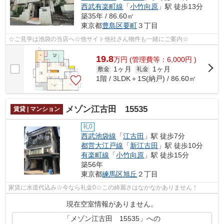
西武有楽町線
「
小竹向原
」駅 徒歩13分
築35年 / 86.60㎡
東京都
豊島区
要町
３丁目
☆ご見学は池袋の当店へ☆他サイト他社さん物件も一緒にご案内☆
19.8
万
円
(管理費等：6,000円 )
1ヶ月
1ヶ月
敷金
礼金
1階 / 3LDK＋1S(納戸) / 86.60㎡
メゾン江古田 15535
賃貸 | マンション
礼0
西武池袋線
「
江古田
」駅 徒歩7分
都営大江戸線
「
新江古田
」駅 徒歩10分
有楽町線
「
小竹向原
」駅 徒歩15分
築56年
東京都
練馬区
旭丘
２丁目
家賃に水道代込み☆今なら礼金0☆この綺麗さはなかなかありません！
現在空室情報がありません。
「メゾン江古田 15535」への