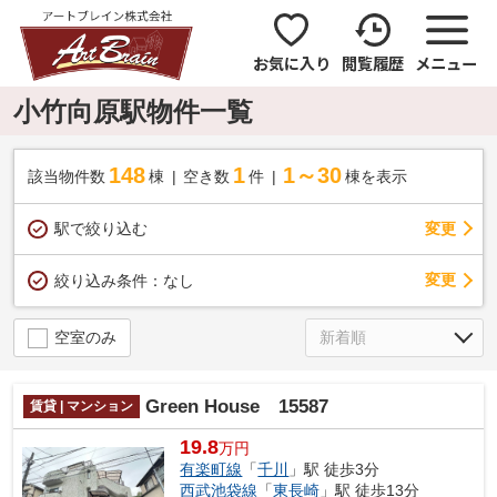
お気に入り
閲覧履歴
メニュー
小竹向原駅物件一覧
148
1
1～30
該当物件数
棟
空き数
件
棟を表示
駅で絞り込む
変更
変更
絞り込み条件：
なし
空室のみ
Green House 15587
賃貸 | マンション
19.8
万円
有楽町線
「
千川
」駅 徒歩3分
西武池袋線
「
東長崎
」駅 徒歩13分