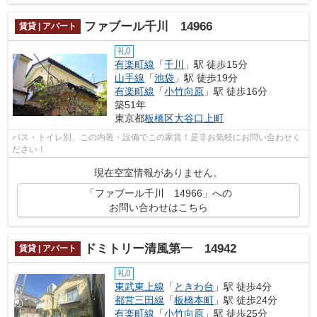
ファブール千川 14966
賃貸 | アパート
礼0
有楽町線
「
千川
」駅 徒歩15分
山手線
「
池袋
」駅 徒歩19分
有楽町線
「
小竹向原
」駅 徒歩16分
築51年
東京都
板橋区
大谷口上町
バス・トイレ別、この内装・設備でこの家賃！是非お気軽にお問い合わせく
ださい！
現在空室情報がありません。
「ファブール千川 14966」への
お問い合わせはこちら
ドミトリー清風第一 14942
賃貸 | アパート
礼0
東武東上線
「
ときわ台
」駅 徒歩4分
都営三田線
「
板橋本町
」駅 徒歩24分
有楽町線
「
小竹向原
」駅 徒歩25分