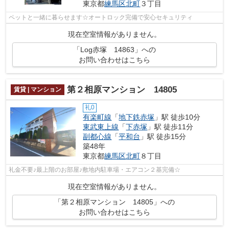
東京都
練馬区
北町
３丁目
ペットと一緒に暮らせます☆オートロック完備で安心セキュリティ
現在空室情報がありません。
「Log赤塚 14863」への
お問い合わせはこちら
第２相原マンション 14805
賃貸 | マンション
礼0
有楽町線
「
地下鉄赤塚
」駅 徒歩10分
東武東上線
「
下赤塚
」駅 徒歩11分
副都心線
「
平和台
」駅 徒歩15分
築48年
東京都
練馬区
北町
８丁目
礼金不要♪最上階のお部屋♪敷地内駐車場・エアコン２基完備☆
現在空室情報がありません。
「第２相原マンション 14805」への
お問い合わせはこちら