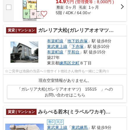
14.9
万
円
(管理費等：8,000円 )
0ヶ月
1ヶ月
敷金
礼金
5階 / 4DK / 64.00㎡
ガレリア大松(ガレリアオオマツ) 15515
賃貸 | マンション
有楽町線
「
地下鉄赤塚
」駅 徒歩8分
東武東上線
「
下赤塚
」駅 徒歩10分
有楽町線
「
平和台
」駅 徒歩15分
築27年
東京都
練馬区
北町
８丁目
☆ご見学は池袋の当店へ☆他サイト他社さん物件も一緒にご案内☆
現在空室情報がありません。
「ガレリア大松(ガレリアオオマツ) 15515 」への
お問い合わせはこちら
みらべる若木(ミラベルワカギ) 15467
賃貸 | マンション
敷0
礼0
東武東上線
「
東武練馬
」駅 徒歩9分