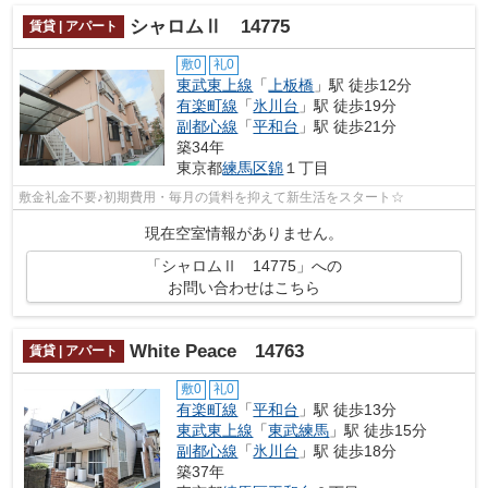
シャロムⅡ 14775
賃貸 | アパート
敷0
礼0
東武東上線
「
上板橋
」駅 徒歩12分
有楽町線
「
氷川台
」駅 徒歩19分
副都心線
「
平和台
」駅 徒歩21分
築34年
東京都
練馬区
錦
１丁目
敷金礼金不要♪初期費用・毎月の賃料を抑えて新生活をスタート☆
現在空室情報がありません。
「シャロムⅡ 14775」への
お問い合わせはこちら
White Peace 14763
賃貸 | アパート
敷0
礼0
有楽町線
「
平和台
」駅 徒歩13分
東武東上線
「
東武練馬
」駅 徒歩15分
副都心線
「
氷川台
」駅 徒歩18分
築37年