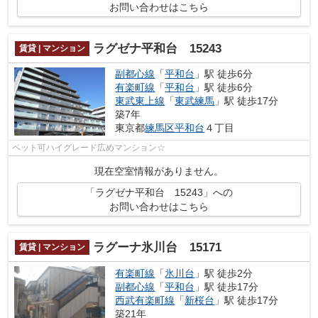
お問い合わせはこちら
ラグゼナ平和台 15243
賃貸 | マンション
副都心線
「
平和台
」駅 徒歩6分
有楽町線
「
平和台
」駅 徒歩6分
東武東上線
「
東武練馬
」駅 徒歩17分
築7年
東京都
練馬区
平和台
４丁目
ペット可ハイグレード広めマンション☆
現在空室情報がありません。
「ラグゼナ平和台 15243」への
お問い合わせはこちら
ラグーナ氷川台 15171
賃貸 | マンション
有楽町線
「
氷川台
」駅 徒歩2分
副都心線
「
平和台
」駅 徒歩17分
西武有楽町線
「
新桜台
」駅 徒歩17分
築21年