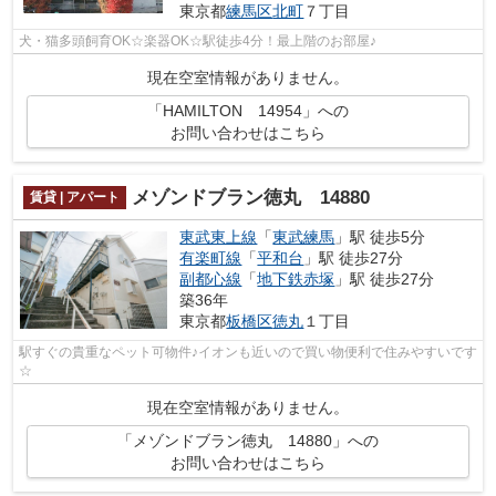
東京都
練馬区
北町
７丁目
犬・猫多頭飼育OK☆楽器OK☆駅徒歩4分！最上階のお部屋♪
現在空室情報がありません。
「HAMILTON 14954」への
お問い合わせはこちら
メゾンドブラン徳丸 14880
賃貸 | アパート
東武東上線
「
東武練馬
」駅 徒歩5分
有楽町線
「
平和台
」駅 徒歩27分
副都心線
「
地下鉄赤塚
」駅 徒歩27分
築36年
東京都
板橋区
徳丸
１丁目
駅すぐの貴重なペット可物件♪イオンも近いので買い物便利で住みやすいです
☆
現在空室情報がありません。
「メゾンドブラン徳丸 14880」への
お問い合わせはこちら