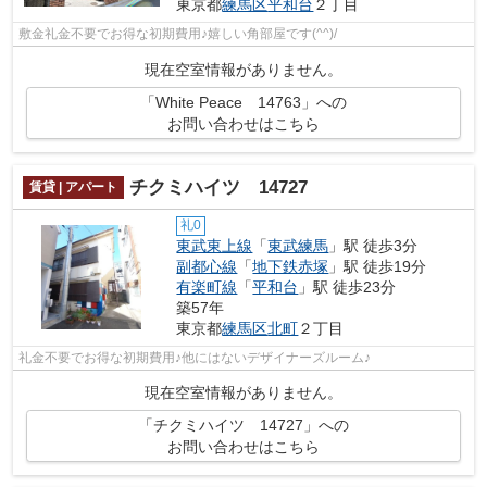
東京都
練馬区
平和台
２丁目
敷金礼金不要でお得な初期費用♪嬉しい角部屋です(^^)/
現在空室情報がありません。
「White Peace 14763」への
お問い合わせはこちら
チクミハイツ 14727
賃貸 | アパート
礼0
東武東上線
「
東武練馬
」駅 徒歩3分
副都心線
「
地下鉄赤塚
」駅 徒歩19分
有楽町線
「
平和台
」駅 徒歩23分
築57年
東京都
練馬区
北町
２丁目
礼金不要でお得な初期費用♪他にはないデザイナーズルーム♪
現在空室情報がありません。
「チクミハイツ 14727」への
お問い合わせはこちら