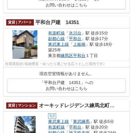
お問い合わせはこちら
平和台戸建 14351
賃貸 | アパート
有楽町線
「
氷川台
」駅 徒歩15分
副都心線
「
平和台
」駅 徒歩17分
東武東上線
「
上板橋
」駅 徒歩18分
築25年
東京都
練馬区
平和台
１丁目
住環境良好♪収納豊富・ゆったり過ごせる広々とした室内です♪
現在空室情報がありません。
「平和台戸建 14351」への
お問い合わせはこちら
オーキッドレジデンス練馬北町 14279
賃貸 | マンション
礼0
東武東上線
「
東武練馬
」駅 徒歩5分
有楽町線
「
平和台
」駅 徒歩20分
副都心線
「
地下鉄赤塚
」駅 徒歩24分