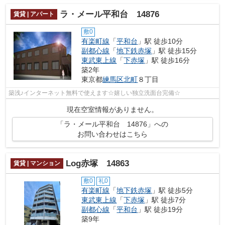
ラ・メール平和台 14876
賃貸 | アパート
敷0
有楽町線
「
平和台
」駅 徒歩10分
副都心線
「
地下鉄赤塚
」駅 徒歩15分
東武東上線
「
下赤塚
」駅 徒歩16分
築2年
東京都
練馬区
北町
８丁目
築浅♪インターネット無料で使えます☆嬉しい独立洗面台完備☆
現在空室情報がありません。
「ラ・メール平和台 14876」への
お問い合わせはこちら
Log赤塚 14863
賃貸 | マンション
敷0
礼0
有楽町線
「
地下鉄赤塚
」駅 徒歩5分
東武東上線
「
下赤塚
」駅 徒歩7分
副都心線
「
平和台
」駅 徒歩19分
築9年