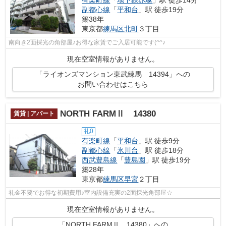
副都心線
「
平和台
」駅 徒歩19分
築38年
東京都
練馬区
北町
３丁目
南向き2面採光の角部屋♪お得な家賃でご入居可能です(^^♪
現在空室情報がありません。
「ライオンズマンション東武練馬 14394」への
お問い合わせはこちら
NORTH FARMⅡ 14380
賃貸 | アパート
礼0
有楽町線
「
平和台
」駅 徒歩9分
副都心線
「
氷川台
」駅 徒歩18分
西武豊島線
「
豊島園
」駅 徒歩19分
築28年
東京都
練馬区
早宮
２丁目
礼金不要でお得な初期費用♪室内設備充実の2面採光角部屋☆
現在空室情報がありません。
「NORTH FARMⅡ 14380」への