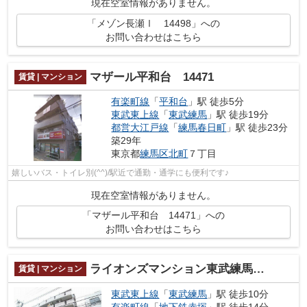
現在空室情報がありません。
「メゾン長瀬Ⅰ 14498」への
お問い合わせはこちら
マザール平和台 14471
賃貸 | マンション
有楽町線
「
平和台
」駅 徒歩5分
東武東上線
「
東武練馬
」駅 徒歩19分
都営大江戸線
「
練馬春日町
」駅 徒歩23分
築29年
東京都
練馬区
北町
７丁目
嬉しいバス・トイレ別(^^)/駅近で通勤・通学にも便利です♪
現在空室情報がありません。
「マザール平和台 14471」への
お問い合わせはこちら
ライオンズマンション東武練馬 14394
賃貸 | マンション
東武東上線
「
東武練馬
」駅 徒歩10分
有楽町線
「
地下鉄赤塚
」駅 徒歩14分