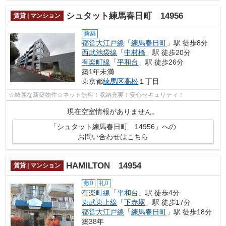
シュタット練馬春日町 14956
賃貸 | マンション
新築
都営大江戸線
「
練馬春日町
」駅 徒歩8分
西武池袋線
「
中村橋
」駅 徒歩20分
有楽町線
「
平和台
」駅 徒歩26分
築1年未満
東京都
練馬区
高松
１丁目
☆綺麗な新築物件☆ネット無料！収納充実！安心セキュリティ！
現在空室情報がありません。
「シュタット練馬春日町 14956」への
お問い合わせはこちら
HAMILTON 14954
賃貸 | マンション
敷0
礼0
有楽町線
「
平和台
」駅 徒歩4分
東武東上線
「
下赤塚
」駅 徒歩17分
都営大江戸線
「
練馬春日町
」駅 徒歩18分
築38年