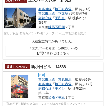
エスパーダ赤塚 14623
賃貸 | アパート
有楽町線
「
地下鉄赤塚
」駅 徒歩4分
東武東上線
「
下赤塚
」駅 徒歩7分
副都心線
「
平和台
」駅 徒歩21分
築6年
東京都
練馬区
田柄
２丁目
嬉しい駅近♪防犯カメラ・TVモニターフォンなど防犯設備も充実
現在空室情報がありません。
「エスパーダ赤塚 14623」への
お問い合わせはこちら
新小田ビル 14588
賃貸 | マンション
礼0
東武東上線
「
東武練馬
」駅 徒歩2分
有楽町線
「
地下鉄赤塚
」駅 徒歩17分
副都心線
「
平和台
」駅 徒歩23分
築52年
東京都
板橋区
徳丸
３丁目
【礼金不要】駅徒歩２分のリフォーム済みで綺麗なマンション♪