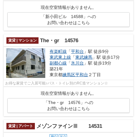
現在空室情報がありません。
「新小田ビル 14588」への
お問い合わせはこちら
The・gr 14576
賃貸 | マンション
有楽町線
「
平和台
」駅 徒歩9分
東武東上線
「
東武練馬
」駅 徒歩17分
副都心線
「
氷川台
」駅 徒歩19分
築21年
東京都
練馬区
平和台
２丁目
お得な家賃でご入居可能♪バス・トイレ別のRC造マンション☆
現在空室情報がありません。
「The・gr 14576」への
お問い合わせはこちら
メゾンファインⅢ 14531
賃貸 | アパート
敷0
礼0