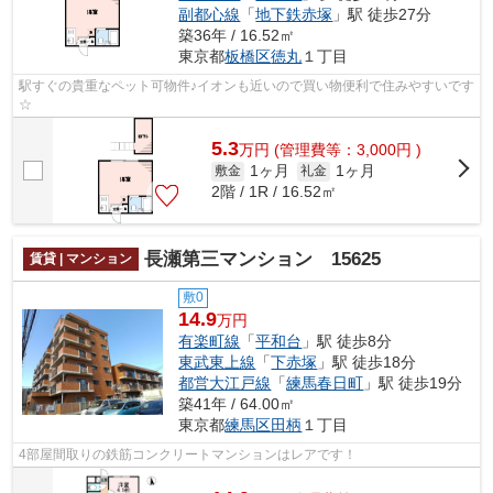
副都心線
「
地下鉄赤塚
」駅 徒歩27分
築36年 / 16.52㎡
東京都
板橋区
徳丸
１丁目
駅すぐの貴重なペット可物件♪イオンも近いので買い物便利で住みやすいです
☆
5.3
万
円
(管理費等：3,000円 )
1ヶ月
1ヶ月
敷金
礼金
2階 / 1R / 16.52㎡
長瀬第三マンション 15625
賃貸 | マンション
敷0
14.9
万円
有楽町線
「
平和台
」駅 徒歩8分
東武東上線
「
下赤塚
」駅 徒歩18分
都営大江戸線
「
練馬春日町
」駅 徒歩19分
築41年 / 64.00㎡
東京都
練馬区
田柄
１丁目
4部屋間取りの鉄筋コンクリートマンションはレアです！