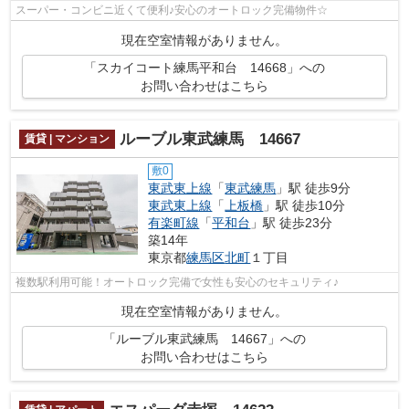
スーパー・コンビニ近くて便利♪安心のオートロック完備物件☆
現在空室情報がありません。
「スカイコート練馬平和台 14668」への
お問い合わせはこちら
ルーブル東武練馬 14667
賃貸 | マンション
敷0
東武東上線
「
東武練馬
」駅 徒歩9分
東武東上線
「
上板橋
」駅 徒歩10分
有楽町線
「
平和台
」駅 徒歩23分
築14年
東京都
練馬区
北町
１丁目
複数駅利用可能！オートロック完備で女性も安心のセキュリティ♪
現在空室情報がありません。
「ルーブル東武練馬 14667」への
お問い合わせはこちら