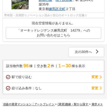
築35年
東京都
練馬区
北町
２丁目
専有部・共用部リノベーション済み☆安心のオートロック完備☆
現在空室情報がありません。
「オーキッドレジデンス練馬北町 14279」への
お問い合わせはこちら
次の30件へ
96
2
1～30
該当物件数
棟
空き数
件
棟を表示
駅で絞り込む
変更
変更
絞り込み条件：
なし
池袋の賃貸マンション｜アートブレイン
>
(賃貸)路線・駅から探す
>
東京メト