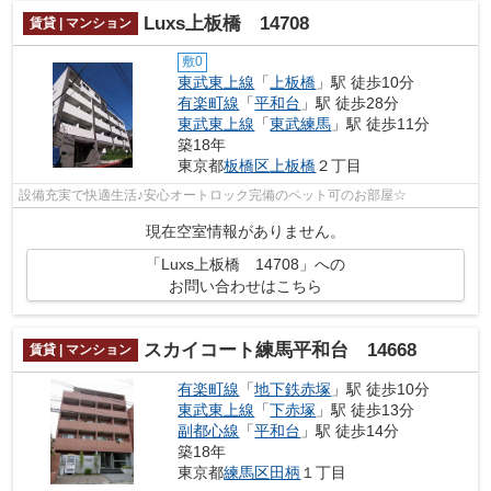
Luxs上板橋 14708
賃貸 | マンション
敷0
東武東上線
「
上板橋
」駅 徒歩10分
有楽町線
「
平和台
」駅 徒歩28分
東武東上線
「
東武練馬
」駅 徒歩11分
築18年
東京都
板橋区
上板橋
２丁目
設備充実で快適生活♪安心オートロック完備のペット可のお部屋☆
現在空室情報がありません。
「Luxs上板橋 14708」への
お問い合わせはこちら
スカイコート練馬平和台 14668
賃貸 | マンション
有楽町線
「
地下鉄赤塚
」駅 徒歩10分
東武東上線
「
下赤塚
」駅 徒歩13分
副都心線
「
平和台
」駅 徒歩14分
築18年
東京都
練馬区
田柄
１丁目