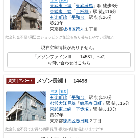
東武東上線
「
東武練馬
」駅 徒歩6分
東武東上線
「
上板橋
」駅 徒歩16分
有楽町線
「
平和台
」駅 徒歩26分
築23年
東京都
板橋区
徳丸
１丁目
敷金礼金不要♪周辺にショッピング施設もあり暮らしやすい環境☆
現在空室情報がありません。
「メゾンファインⅢ 14531」への
お問い合わせはこちら
メゾン長瀬Ⅰ 14498
賃貸 | アパート
敷0
礼0
有楽町線
「
平和台
」駅 徒歩10分
都営大江戸線
「
練馬春日町
」駅 徒歩15分
東武東上線
「
下赤塚
」駅 徒歩19分
築37年
東京都
練馬区
春日町
２丁目
敷金礼金不要でお得な初期費用♪敷地内駐輪場あります(^^)/