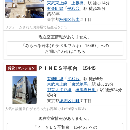
東武東上線
「
上板橋
」駅 徒歩14分
有楽町線
「
平和台
」駅 徒歩25分
築38年
東京都
板橋区
若木
２丁目
リフォームされたお部屋で新生活を(^^)/
現在空室情報がありません。
「みらべる若木(ミラベルワカギ) 15467」への
お問い合わせはこちら
ＰＩＮＥＳ平和台 15445
賃貸 | マンション
有楽町線
「
平和台
」駅 徒歩5分
東武東上線
「
東武練馬
」駅 徒歩19分
都営大江戸線
「
練馬春日町
」駅 徒歩24分
築4年
東京都
練馬区
北町
７丁目
人気の設備条件がそろったお部屋です(^^)/楽々駅近♪
現在空室情報がありません。
「ＰＩＮＥＳ平和台 15445」への