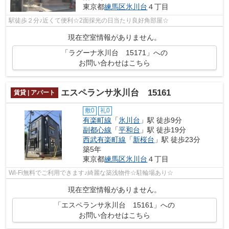
東京都
練馬区
氷川台
４丁目
駅徒歩２分♪近くて便利☆2面採光の日当たり良好角部屋☆
現在空室情報がありません。
「ラグーナ氷川台 15171」への
お問い合わせはこちら
エスペランサ氷川台 15161
賃貸 | アパート
敷0
礼0
有楽町線
「
氷川台
」駅 徒歩9分
副都心線
「
平和台
」駅 徒歩19分
西武有楽町線
「
新桜台
」駅 徒歩23分
築5年
東京都
練馬区
氷川台
４丁目
Wi-Fi無料でご利用できます♪綺麗な築浅物件☆駐輪場あり☆
現在空室情報がありません。
「エスペランサ氷川台 15161」への
お問い合わせはこちら