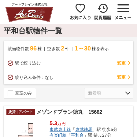
お気に入り
閲覧履歴
メニュー
平和台駅物件一覧
96
2
1～30
該当物件数
棟
空き数
件
棟を表示
駅で絞り込む
変更
変更
絞り込み条件：
なし
空室のみ
メゾンドブラン徳丸 15682
賃貸 | アパート
5.3
万円
東武東上線
「
東武練馬
」駅 徒歩5分
有楽町線
「
平和台
」駅 徒歩27分