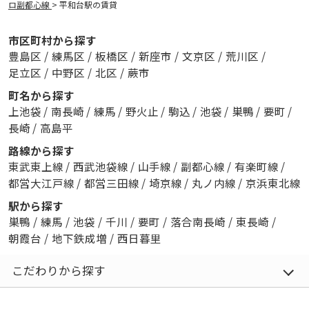
ロ副都心線
>
平和台駅の賃貸
市区町村から探す
豊島区
/
練馬区
/
板橋区
/
新座市
/
文京区
/
荒川区
/
足立区
/
中野区
/
北区
/
蕨市
町名から探す
上池袋
/
南長崎
/
練馬
/
野火止
/
駒込
/
池袋
/
巣鴨
/
要町
/
長崎
/
高島平
路線から探す
東武東上線
/
西武池袋線
/
山手線
/
副都心線
/
有楽町線
/
都営大江戸線
/
都営三田線
/
埼京線
/
丸ノ内線
/
京浜東北線
駅から探す
巣鴨
/
練馬
/
池袋
/
千川
/
要町
/
落合南長崎
/
東長崎
/
朝霞台
/
地下鉄成増
/
西日暮里
こだわりから探す