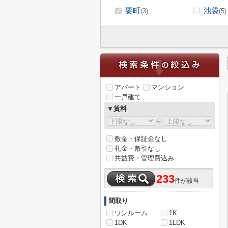
要町
池袋
(3)
(5)
アパート
マンション
一戸建て
▼賃料
～
敷金・保証金なし
礼金・敷引なし
共益費・管理費込み
233
件が該当
間取り
ワンルーム
1K
1DK
1LDK