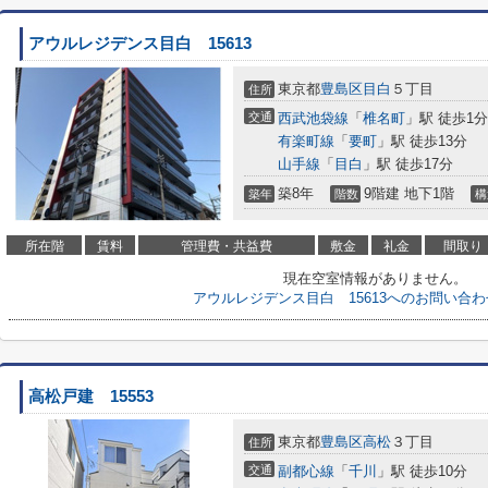
アウルレジデンス目白 15613
東京都
豊島区
目白
５丁目
住所
交通
西武池袋線
「
椎名町
」駅 徒歩1分
有楽町線
「
要町
」駅 徒歩13分
山手線
「
目白
」駅 徒歩17分
築8年
9階建 地下1階
築年
階数
構
所在階
賃料
管理費・共益費
敷金
礼金
間取り
現在空室情報がありません。
アウルレジデンス目白 15613へのお問い合
高松戸建 15553
東京都
豊島区
高松
３丁目
住所
交通
副都心線
「
千川
」駅 徒歩10分