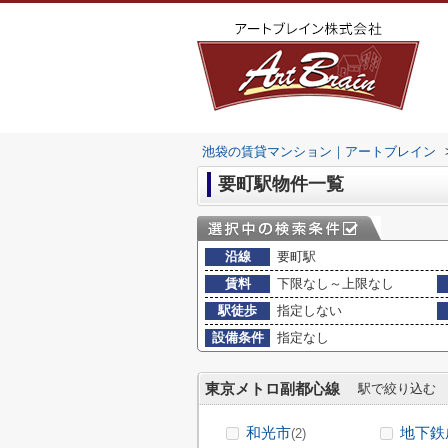
池袋の賃貸マンション｜アートブレイン
要町駅物件一覧
沿線
要町駅
賃料
下限なし～上限なし
駅徒歩
指定しない
設備条件
指定なし
東京メトロ副都心線
駅で絞り込む
和光市
地下鉄
(2)