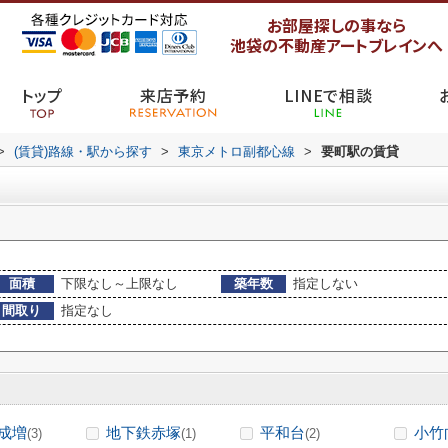
お部屋探しの事なら
池袋の不動産アートブレインへ
トップ
来店予約
LINEで相談
>
(賃貸)路線・駅から探す
>
東京メトロ副都心線
>
要町駅の賃貸
面積
下限なし～上限なし
築年数
指定しない
間取り
指定なし
成増
地下鉄赤塚
平和台
小竹
(3)
(1)
(2)