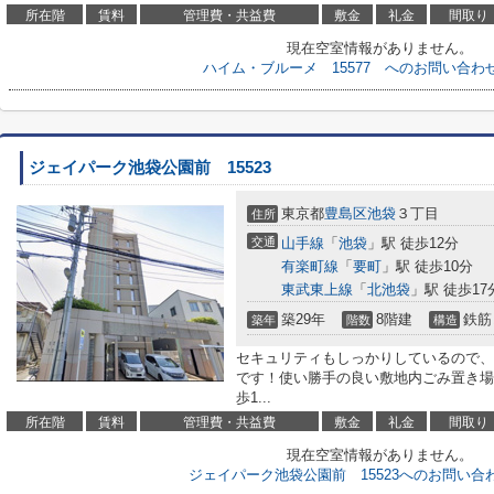
所在階
賃料
管理費・共益費
敷金
礼金
間取り
現在空室情報がありません。
ハイム・ブルーメ 15577 へのお問い合わ
ジェイパーク池袋公園前 15523
東京都
豊島区
池袋
３丁目
住所
交通
山手線
「
池袋
」駅 徒歩12分
有楽町線
「
要町
」駅 徒歩10分
東武東上線
「
北池袋
」駅 徒歩17
築29年
8階建
鉄筋
築年
階数
構造
セキュリティもしっかりしているので、
です！使い勝手の良い敷地内ごみ置き場
歩1...
所在階
賃料
管理費・共益費
敷金
礼金
間取り
現在空室情報がありません。
ジェイパーク池袋公園前 15523へのお問い合