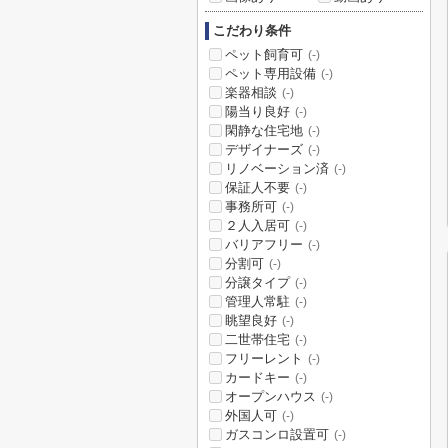
こだわり条件
ペット飼育可
(-)
ペット専用設備
(-)
楽器相談
(-)
陽当り良好
(-)
閑静な住宅地
(-)
デザイナーズ
(-)
リノベーション済
(-)
保証人不要
(-)
事務所可
(-)
２人入居可
(-)
バリアフリー
(-)
分割可
(-)
分譲タイプ
(-)
管理人常駐
(-)
眺望良好
(-)
二世帯住宅
(-)
フリーレント
(-)
カードキー
(-)
オープンハウス
(-)
外国人可
(-)
ガスコンロ設置可
(-)