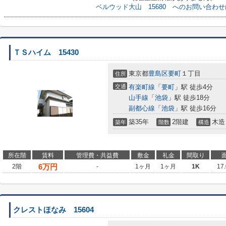
ベルウッド大山 15680 へのお問い合わ
ＴＳハイム 15430
東京都
豊島区
要町
１丁目
住所
交通
有楽町線
「
要町
」駅 徒歩4分
山手線
「
池袋
」駅 徒歩18分
副都心線
「
池袋
」駅 徒歩16分
築35年
2階建
木造
築年
階数
構造
所在階
賃料
管理費・共益費
敷金
礼金
間取り
6
万円
2階
-
1ヶ月
1ヶ月
1K
17
クレストほなみ 15604