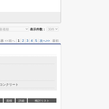
表示件数：
表示
<<前へ
1
2
3
4
5
次へ>>
最初
コンクリート
面積
詳細
検討リスト