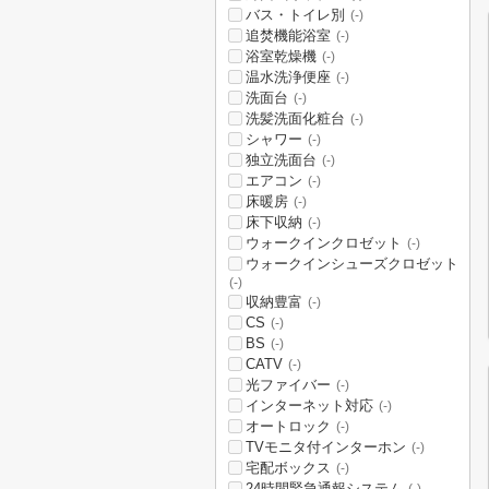
バス・トイレ別
(-)
追焚機能浴室
(-)
浴室乾燥機
(-)
温水洗浄便座
(-)
洗面台
(-)
洗髪洗面化粧台
(-)
シャワー
(-)
独立洗面台
(-)
エアコン
(-)
床暖房
(-)
床下収納
(-)
ウォークインクロゼット
(-)
ウォークインシューズクロゼット
(-)
収納豊富
(-)
CS
(-)
BS
(-)
CATV
(-)
光ファイバー
(-)
インターネット対応
(-)
オートロック
(-)
TVモニタ付インターホン
(-)
宅配ボックス
(-)
24時間緊急通報システム