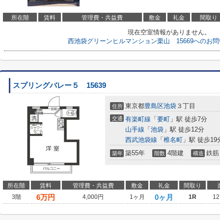
所在階
賃料
管理費・共益費
敷金
礼金
間取り
現在空室情報がありません。
西池袋グリーンヒルマンション栗山 15669へのお
スプリングバレー５ 15639
東京都
豊島区
池袋
３丁目
住所
交通
有楽町線
「
要町
」駅 徒歩7分
山手線
「
池袋
」駅 徒歩12分
西武池袋線
「
椎名町
」駅 徒歩19
築55年
4階建
鉄筋
築年
階数
構造
所在階
賃料
管理費・共益費
敷金
礼金
間取り
6
万円
0ヶ月
3階
4,000円
1ヶ月
1R
12