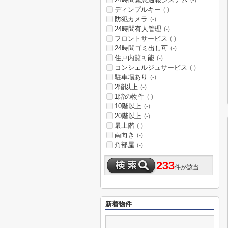
(-)
ディンプルキー
(-)
防犯カメラ
(-)
24時間有人管理
(-)
フロントサービス
(-)
24時間ゴミ出し可
(-)
住戸内覧可能
(-)
コンシェルジュサービス
(-)
駐車場あり
(-)
2階以上
(-)
1階の物件
(-)
10階以上
(-)
20階以上
(-)
最上階
(-)
南向き
(-)
角部屋
(-)
233
件が該当
新着物件