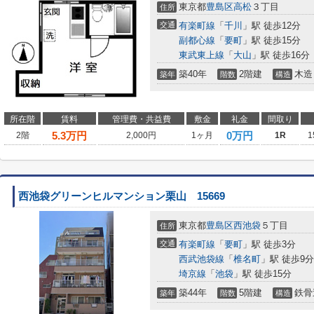
東京都
豊島区
高松
３丁目
住所
交通
有楽町線
「
千川
」駅 徒歩12分
副都心線
「
要町
」駅 徒歩15分
東武東上線
「
大山
」駅 徒歩16分
築40年
2階建
木造
築年
階数
構造
所在階
賃料
管理費・共益費
敷金
礼金
間取り
5.3
万円
0万円
2階
2,000円
1ヶ月
1R
1
西池袋グリーンヒルマンション栗山 15669
東京都
豊島区
西池袋
５丁目
住所
交通
有楽町線
「
要町
」駅 徒歩3分
西武池袋線
「
椎名町
」駅 徒歩9分
埼京線
「
池袋
」駅 徒歩15分
築44年
5階建
鉄骨
築年
階数
構造