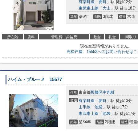
有楽町線
「
要町
」駅 徒歩12分
東武東上線
「
大山
」駅 徒歩18分
築9年
3階建
木造
築年
階数
構造
所在階
賃料
管理費・共益費
敷金
礼金
間取り
現在空室情報がありません。
高松戸建 15553へのお問い合わせは
ハイム・ブルーメ 15577
東京都
板橋区
中丸町
住所
交通
有楽町線
「
要町
」駅 徒歩13分
山手線
「
池袋
」駅 徒歩17分
東武東上線
「
池袋
」駅 徒歩17分
築34年
2階建
軽量
築年
階数
構造