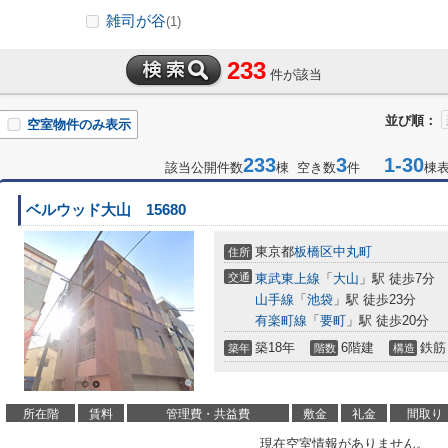
雑司が谷
(1)
233
件が該当
並び順：
空室物件のみ表示
233
3
1-30
該当公開件数
棟 空き数
件
棟
ベルウッド大山 15680
東京都
板橋区
中丸町
住所
交通
東武東上線
「
大山
」駅 徒歩7分
山手線
「
池袋
」駅 徒歩23分
有楽町線
「
要町
」駅 徒歩20分
築18年
6階建
鉄筋
築年
階数
構造
所在階
賃料
管理費・共益費
敷金
礼金
間取り
現在空室情報がありません。