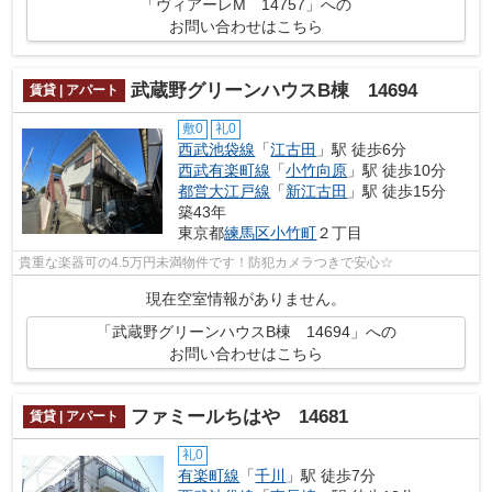
「ヴィアーレM 14757」への
お問い合わせはこちら
武蔵野グリーンハウスB棟 14694
賃貸 | アパート
敷0
礼0
西武池袋線
「
江古田
」駅 徒歩6分
西武有楽町線
「
小竹向原
」駅 徒歩10分
都営大江戸線
「
新江古田
」駅 徒歩15分
築43年
東京都
練馬区
小竹町
２丁目
貴重な楽器可の4.5万円未満物件です！防犯カメラつきで安心☆
現在空室情報がありません。
「武蔵野グリーンハウスB棟 14694」への
お問い合わせはこちら
ファミールちはや 14681
賃貸 | アパート
礼0
有楽町線
「
千川
」駅 徒歩7分