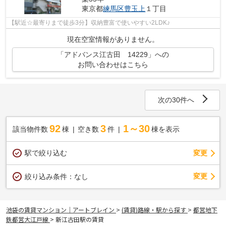
東京都
練馬区
豊玉上
１丁目
【駅近☆最寄りまで徒歩3分】収納豊富で使いやすい2LDK♪
現在空室情報がありません。
「アドバンス江古田 14229」への
お問い合わせはこちら
次の30件へ
92
3
1～30
該当物件数
棟
空き数
件
棟を表示
駅で絞り込む
変更
変更
絞り込み条件：
なし
池袋の賃貸マンション｜アートブレイン
>
(賃貸)路線・駅から探す
>
都営地下
鉄都営大江戸線
>
新江古田駅の賃貸