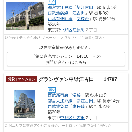
礼0
都営大江戸線
「
新江古田
」駅 徒歩1分
西武池袋線
「
江古田
」駅 徒歩8分
西武有楽町線
「
新桜台
」駅 徒歩17分
築50年
東京都
中野区
江原町
２丁目
駅徒歩１分の好立地♪リノベーション済みでとても綺麗な室内♪
現在空室情報がありません。
「第２喜光マンション 14810」への
お問い合わせはこちら
グランヴァン中野江古田 14797
賃貸 | マンション
敷0
西武新宿線
「
沼袋
」駅 徒歩10分
都営大江戸線
「
新江古田
」駅 徒歩14分
西武池袋線
「
東長崎
」駅 徒歩22分
築20年
東京都
中野区
江古田
２丁目
新宿エリアに交通アクセス良好☆オートロック完備で女性も安心☆