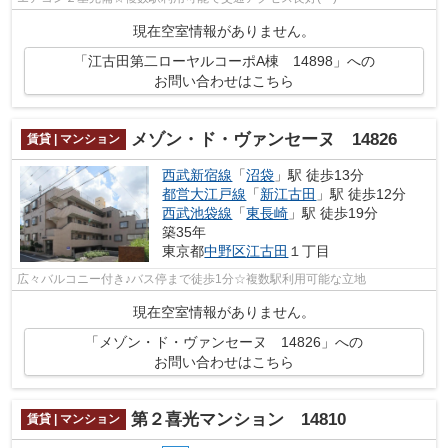
現在空室情報がありません。
「江古田第二ローヤルコーポA棟 14898」への
お問い合わせはこちら
メゾン・ド・ヴァンセーヌ 14826
賃貸 | マンション
西武新宿線
「
沼袋
」駅 徒歩13分
都営大江戸線
「
新江古田
」駅 徒歩12分
西武池袋線
「
東長崎
」駅 徒歩19分
築35年
東京都
中野区
江古田
１丁目
広々バルコニー付き♪バス停まで徒歩1分☆複数駅利用可能な立地
現在空室情報がありません。
「メゾン・ド・ヴァンセーヌ 14826」への
お問い合わせはこちら
第２喜光マンション 14810
賃貸 | マンション