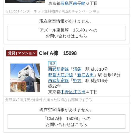
東京都
豊島区
南長崎
６丁目
☆1Gbpsインターネット無料物件☆礼金0キャンペーン中☆
現在空室情報がありません。
「アズール東長崎 15140」への
お問い合わせはこちら
Clef A棟 15098
賃貸 | マンション
礼0
西武新宿線
「
沼袋
」駅 徒歩10分
都営大江戸線
「
新江古田
」駅 徒歩18分
西武新宿線
「
野方
」駅 徒歩16分
築22年
東京都
中野区
江古田
４丁目
角部屋♪2面採光♪好条件の揃った快適なお部屋です(^^)/
現在空室情報がありません。
「Clef A棟 15098」への
お問い合わせはこちら