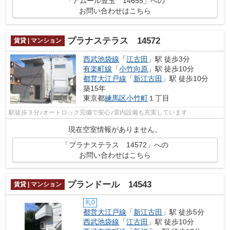
「アムール豊玉 14655」への
お問い合わせはこちら
プラナステラス 14572
賃貸 | マンション
西武池袋線
「
江古田
」駅 徒歩3分
有楽町線
「
小竹向原
」駅 徒歩10分
都営大江戸線
「
新江古田
」駅 徒歩10分
築15年
東京都
練馬区
小竹町
１丁目
駅徒歩３分♪オートロック完備で安心♪室内設備も充実しています
現在空室情報がありません。
「プラナステラス 14572」への
お問い合わせはこちら
プランドール 14543
賃貸 | マンション
礼0
都営大江戸線
「
新江古田
」駅 徒歩5分
西武池袋線
「
江古田
」駅 徒歩10分