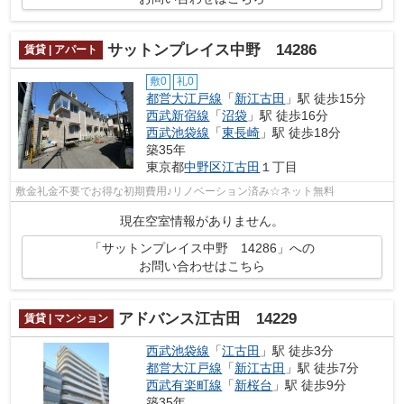
サットンプレイス中野 14286
賃貸 | アパート
敷0
礼0
都営大江戸線
「
新江古田
」駅 徒歩15分
西武新宿線
「
沼袋
」駅 徒歩16分
西武池袋線
「
東長崎
」駅 徒歩18分
築35年
東京都
中野区
江古田
１丁目
敷金礼金不要でお得な初期費用♪リノベーション済み☆ネット無料
現在空室情報がありません。
「サットンプレイス中野 14286」への
お問い合わせはこちら
アドバンス江古田 14229
賃貸 | マンション
西武池袋線
「
江古田
」駅 徒歩3分
都営大江戸線
「
新江古田
」駅 徒歩7分
西武有楽町線
「
新桜台
」駅 徒歩9分
築35年