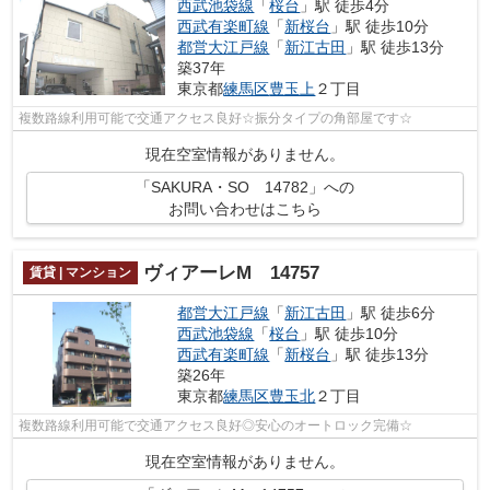
西武池袋線
「
桜台
」駅 徒歩4分
西武有楽町線
「
新桜台
」駅 徒歩10分
都営大江戸線
「
新江古田
」駅 徒歩13分
築37年
東京都
練馬区
豊玉上
２丁目
複数路線利用可能で交通アクセス良好☆振分タイプの角部屋です☆
現在空室情報がありません。
「SAKURA・SO 14782」への
お問い合わせはこちら
ヴィアーレM 14757
賃貸 | マンション
都営大江戸線
「
新江古田
」駅 徒歩6分
西武池袋線
「
桜台
」駅 徒歩10分
西武有楽町線
「
新桜台
」駅 徒歩13分
築26年
東京都
練馬区
豊玉北
２丁目
複数路線利用可能で交通アクセス良好◎安心のオートロック完備☆
現在空室情報がありません。