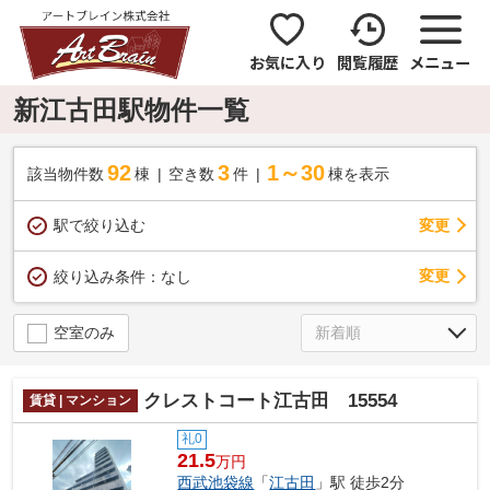
お気に入り
閲覧履歴
メニュー
新江古田駅物件一覧
92
3
1～30
該当物件数
棟
空き数
件
棟を表示
駅で絞り込む
変更
変更
絞り込み条件：
なし
空室のみ
クレストコート江古田 15554
賃貸 | マンション
礼0
21.5
万円
西武池袋線
「
江古田
」駅 徒歩2分