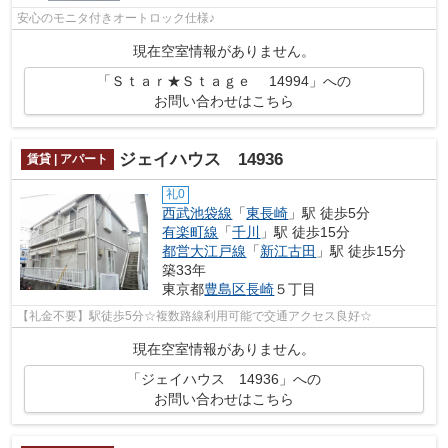
安心のモニタ付きオートロック仕様♪
現在空室情報がありません。
「Ｓｔａｒ★Ｓｔａｇｅ 14994」への
お問い合わせはこちら
ジェイハウス 14936
賃貸 | アパート
礼0
西武池袋線
「
東長崎
」駅 徒歩5分
有楽町線
「
千川
」駅 徒歩15分
都営大江戸線
「
新江古田
」駅 徒歩15分
築33年
東京都
豊島区
長崎
５丁目
【礼金不要】駅徒歩5分☆複数路線利用可能で交通アクセス良好☆
現在空室情報がありません。
「ジェイハウス 14936」への
お問い合わせはこちら