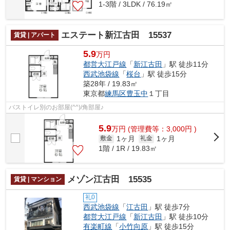
1-3階 / 3LDK / 76.19㎡
エステート新江古田 15537
賃貸 | アパート
5.9
万円
都営大江戸線
「
新江古田
」駅 徒歩11分
西武池袋線
「
桜台
」駅 徒歩15分
築28年 / 19.83㎡
東京都
練馬区
豊玉中
１丁目
バストイレ別のお部屋(^^)/角部屋♪
5.9
万
円
(管理費等：3,000円 )
1ヶ月
1ヶ月
敷金
礼金
1階 / 1R / 19.83㎡
メゾン江古田 15535
賃貸 | マンション
礼0
西武池袋線
「
江古田
」駅 徒歩7分
都営大江戸線
「
新江古田
」駅 徒歩10分
有楽町線
「
小竹向原
」駅 徒歩15分