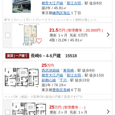
都営大江戸線
「
新江古田
」駅 徒歩8分
築2年 / 45.81㎡
東京都
練馬区
旭丘
１丁目
駅すぐのペット可ハイグレードマンション☆ネット無料が嬉しい☆
21.5
万
円
(管理費等：20,000円 )
1ヶ月
0万円
敷金
礼金
4階 / 2LDK / 45.81㎡
長崎6－4-6戸建 15518
賃貸 | 一戸建て
25
万円
西武池袋線
「
東長崎
」駅 徒歩9分
都営大江戸線
「
新江古田
」駅 徒歩13分
副都心線
「
千川
」駅 徒歩13分
築1年 / 76.19㎡
東京都
豊島区
長崎
６丁目
ペットOK（相談）小型車OK♪築浅の戸建て賃貸です(^^)/
25
万
円
(管理費等：- )
2ヶ月
1ヶ月
敷金
礼金