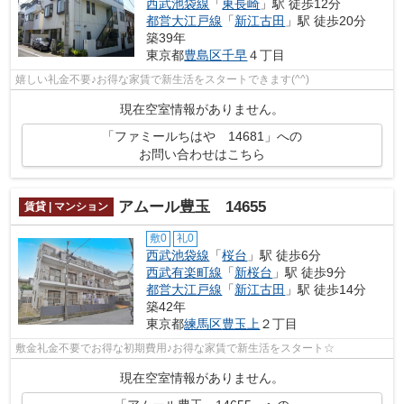
西武池袋線
「
東長崎
」駅 徒歩12分
都営大江戸線
「
新江古田
」駅 徒歩20分
築39年
東京都
豊島区
千早
４丁目
嬉しい礼金不要♪お得な家賃で新生活をスタートできます(^^)
現在空室情報がありません。
「ファミールちはや 14681」への
お問い合わせはこちら
アムール豊玉 14655
賃貸 | マンション
敷0
礼0
西武池袋線
「
桜台
」駅 徒歩6分
西武有楽町線
「
新桜台
」駅 徒歩9分
都営大江戸線
「
新江古田
」駅 徒歩14分
築42年
東京都
練馬区
豊玉上
２丁目
敷金礼金不要でお得な初期費用♪お得な家賃で新生活をスタート☆
現在空室情報がありません。