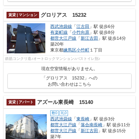
グロリアス 15232
賃貸 | マンション
西武池袋線
「
江古田
」駅 徒歩6分
有楽町線
「
小竹向原
」駅 徒歩8分
都営大江戸線
「
新江古田
」駅 徒歩14分
築20年
東京都
練馬区
小竹町
１丁目
鉄筋コンクリ造♪オートロックマンション♪バストイレ別♪
現在空室情報がありません。
「グロリアス 15232」への
お問い合わせはこちら
アズール東長崎 15140
賃貸 | アパート
敷0
礼0
西武池袋線
「
東長崎
」駅 徒歩3分
都営大江戸線
「
落合南長崎
」駅 徒歩11分
都営大江戸線
「
新江古田
」駅 徒歩15分
築7年