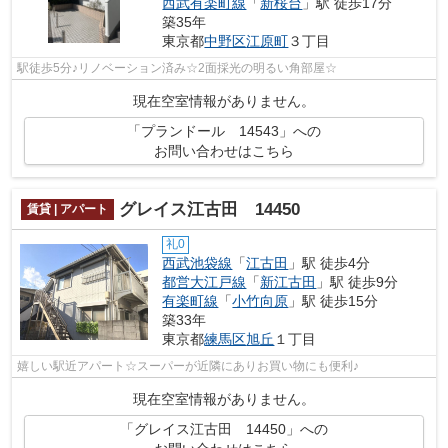
西武有楽町線
「
新桜台
」駅 徒歩17分
築35年
東京都
中野区
江原町
３丁目
駅徒歩5分♪リノベーション済み☆2面採光の明るい角部屋☆
現在空室情報がありません。
「プランドール 14543」への
お問い合わせはこちら
グレイス江古田 14450
賃貸 | アパート
礼0
西武池袋線
「
江古田
」駅 徒歩4分
都営大江戸線
「
新江古田
」駅 徒歩9分
有楽町線
「
小竹向原
」駅 徒歩15分
築33年
東京都
練馬区
旭丘
１丁目
嬉しい駅近アパート☆スーパーが近隣にありお買い物にも便利♪
現在空室情報がありません。
「グレイス江古田 14450」への