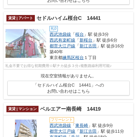
お問い合わせはこちら
セドルハイム桜台C 14441
賃貸 | アパート
礼0
西武池袋線
「
桜台
」駅 徒歩3分
西武有楽町線
「
新桜台
」駅 徒歩6分
都営大江戸線
「
新江古田
」駅 徒歩16分
築40年
東京都
練馬区
桜台
１丁目
礼金不要でお得な初期費用☆駅チカ徒歩３分♪複数路線利用可能♪
現在空室情報がありません。
「セドルハイム桜台C 14441」への
お問い合わせはこちら
ベルエアー南長崎 14419
賃貸 | マンション
フリーレント
西武池袋線
「
東長崎
」駅 徒歩9分
都営大江戸線
「
新江古田
」駅 徒歩11分