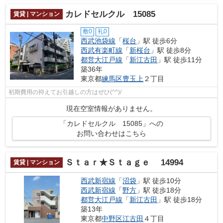
カレドセルクル 15085
賃貸 | マンション
敷0
礼0
西武池袋線
「
桜台
」駅 徒歩6分
西武有楽町線
「
新桜台
」駅 徒歩8分
都営大江戸線
「
新江古田
」駅 徒歩11分
築36年
東京都
練馬区
豊玉上
２丁目
初期費用の抑えてお引越しの方はぜひ(^^)/
現在空室情報がありません。
「カレドセルクル 15085」への
お問い合わせはこちら
Ｓｔａｒ★Ｓｔａｇｅ 14994
賃貸 | マンション
西武新宿線
「
沼袋
」駅 徒歩10分
西武新宿線
「
野方
」駅 徒歩18分
都営大江戸線
「
新江古田
」駅 徒歩18分
築13年
東京都
中野区
江古田
４丁目