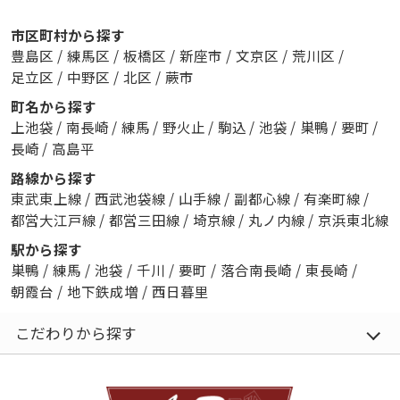
市区町村から探す
豊島区
/
練馬区
/
板橋区
/
新座市
/
文京区
/
荒川区
/
足立区
/
中野区
/
北区
/
蕨市
町名から探す
上池袋
/
南長崎
/
練馬
/
野火止
/
駒込
/
池袋
/
巣鴨
/
要町
/
長崎
/
高島平
路線から探す
東武東上線
/
西武池袋線
/
山手線
/
副都心線
/
有楽町線
/
都営大江戸線
/
都営三田線
/
埼京線
/
丸ノ内線
/
京浜東北線
駅から探す
巣鴨
/
練馬
/
池袋
/
千川
/
要町
/
落合南長崎
/
東長崎
/
朝霞台
/
地下鉄成増
/
西日暮里
こだわりから探す