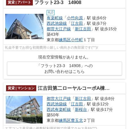
フラット23-3 14908
賃貸 | アパート
礼0
有楽町線
「
小竹向原
」駅 徒歩6分
西武池袋線
「
江古田
」駅 徒歩7分
都営大江戸線
「
新江古田
」駅 徒歩15分
築43年
東京都
練馬区
小竹町
１丁目
礼金不要でお得な初期費用☆嬉しい南向きの角部屋です(^^)/
現在空室情報がありません。
「フラット23-3 14908」への
お問い合わせはこちら
江古田第二ローヤルコーポA棟 14898
賃貸 | マンション
都営大江戸線
「
新江古田
」駅 徒歩8分
西武池袋線
「
江古田
」駅 徒歩12分
西武有楽町線
「
新桜台
」駅 徒歩17分
築50年
東京都
練馬区
豊玉北
２丁目
エアコン２基完備☆複数駅利用可能で交通アクセス良好(^^)