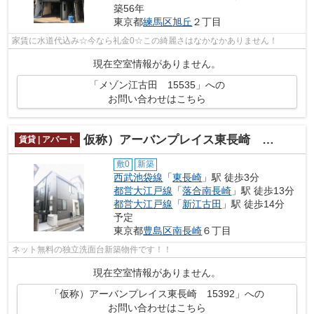
築56年
東京都
練馬区
旭丘
２丁目
家賃に水道代込み☆今なら礼金0☆この綺麗さはなかなかありません！
現在空室情報がありません。
「メゾン江古田 15535」への
お問い合わせはこちら
仮称）アーバンプレイス東長崎 15392
賃貸 | アパート
敷0
新築
西武池袋線
「
東長崎
」駅 徒歩3分
都営大江戸線
「
落合南長崎
」駅 徒歩13分
都営大江戸線
「
新江古田
」駅 徒歩14分
予定
東京都
豊島区
南長崎
６丁目
ネット無料の独立洗面台新築物件です！！
現在空室情報がありません。
「仮称）アーバンプレイス東長崎 15392」への
お問い合わせはこちら