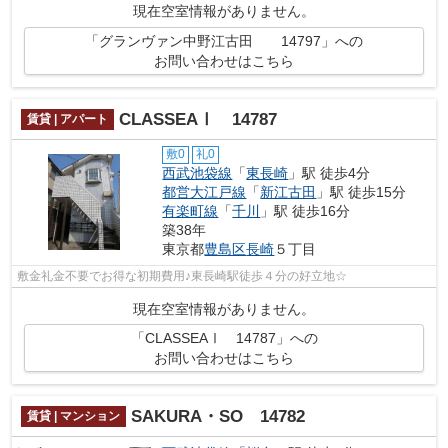
現在空室情報がありません。
「グランヴァン中野江古田 14797」への
お問い合わせはこちら
CLASSEAⅠ 14787
賃貸 | アパート
敷0
礼0
西武池袋線
「
東長崎
」駅 徒歩4分
都営大江戸線
「
新江古田
」駅 徒歩15分
有楽町線
「
千川
」駅 徒歩16分
築38年
東京都
豊島区
長崎
５丁目
敷金礼金不要でお得な初期費用♪東長崎駅徒歩４分の好立地☆
現在空室情報がありません。
「CLASSEAⅠ 14787」への
お問い合わせはこちら
SAKURA・SO 14782
賃貸 | マンション