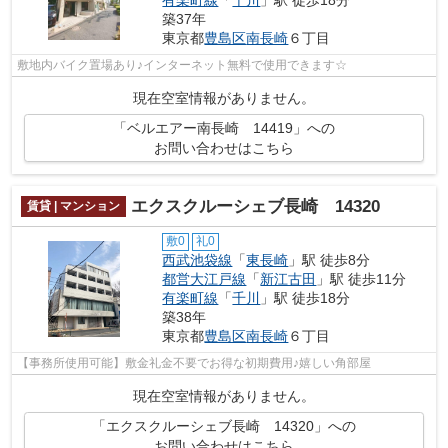
有楽町線
「
千川
」駅 徒歩18分
築37年
東京都
豊島区
南長崎
６丁目
敷地内バイク置場あり♪インターネット無料で使用できます☆
現在空室情報がありません。
「ベルエアー南長崎 14419」への
お問い合わせはこちら
エクスクルーシェブ長崎 14320
賃貸 | マンション
敷0
礼0
西武池袋線
「
東長崎
」駅 徒歩8分
都営大江戸線
「
新江古田
」駅 徒歩11分
有楽町線
「
千川
」駅 徒歩18分
築38年
東京都
豊島区
南長崎
６丁目
【事務所使用可能】敷金礼金不要でお得な初期費用♪嬉しい角部屋
現在空室情報がありません。
「エクスクルーシェブ長崎 14320」への
お問い合わせはこちら