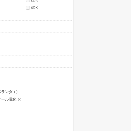
2DK
4DK
ベランダ
(-)
オール電化
(-)