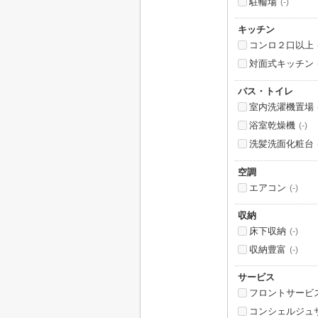
駐輪場
(-)
キッチン
コンロ２口以上
対面式キッチン
バス・トイレ
室内洗濯機置場
浴室乾燥機
(-)
洗髪洗面化粧台
空調
エアコン
(-)
収納
床下収納
(-)
収納豊富
(-)
サービス
フロントサービ
コンシェルジュ