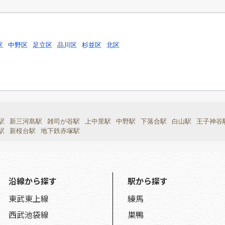
区
中野区
足立区
品川区
杉並区
北区
駅
新三河島駅
雑司が谷駅
上中里駅
中野駅
下落合駅
白山駅
王子神谷
駅
新桜台駅
地下鉄赤塚駅
沿線から探す
駅から探す
東武東上線
練馬
西武池袋線
巣鴨