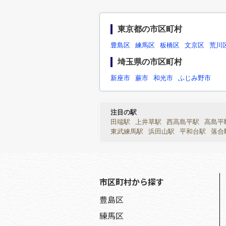
東京都の市区町村
豊島区
練馬区
板橋区
文京区
荒川
埼玉県の市区町村
新座市
蕨市
和光市
ふじみ野市
注目の駅
田端駅
上井草駅
西高島平駅
高島平
東武練馬駅
浜田山駅
平和台駅
落合
市区町村から探す
豊島区
練馬区