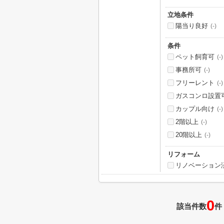
立地条件
陽当り良好
(-)
条件
ペット飼育可
(-)
事務所可
(-)
フリーレント
(-)
ガスコンロ設置
カップル向け
(-)
2階以上
(-)
20階以上
(-)
リフォーム
リノベーション
0
該当件数
件