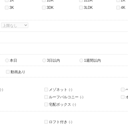
1K
1DK
1LDK
2K
3K
3DK
3LDK
4K
～
本日
3日以内
1週間以内
動画あり
メゾネット
(-)
(-)
ルーフバルコニー
(-)
宅配ボックス
(-)
ロフト付き
(-)