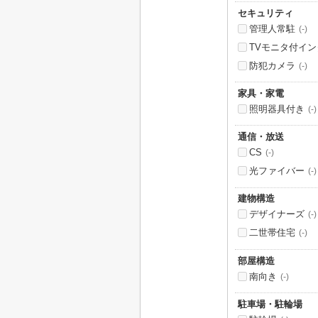
セキュリティ
管理人常駐
(-)
TVモニタ付イ
防犯カメラ
(-)
家具・家電
照明器具付き
(-)
通信・放送
CS
(-)
光ファイバー
(-)
建物構造
デザイナーズ
(-)
二世帯住宅
(-)
部屋構造
南向き
(-)
駐車場・駐輪場