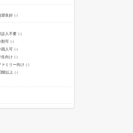
眺望良好
(-)
保証人不要
(-)
分割可
(-)
外国人可
(-)
学生向け
(-)
ファミリー向け
(-)
10階以上
(-)