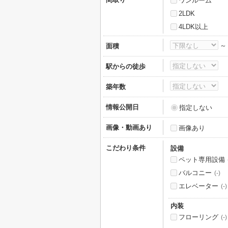
ワンルーム
2LDK
4LDK以上
面積
駅からの徒歩
築年数
情報公開日
指定しない
画像・動画あり
画像あり
こだわり条件
設備
ペット専用設備
バルコニー
(-)
エレベーター
(-)
内装
フローリング
(-)