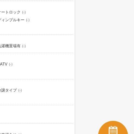
オートロック
(-)
ディンプルキー
(-)
洗濯機置場有
(-)
ATV
(-)
分譲タイプ
(-)