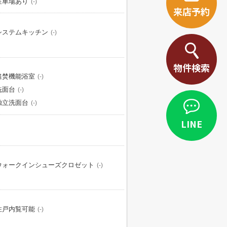
駐車場あり
(-)
来店予約
システムキッチン
(-)
物件検索
追焚機能浴室
(-)
洗面台
(-)
独立洗面台
(-)
LINE
ウォークインシューズクロゼット
(-)
住戸内覧可能
(-)