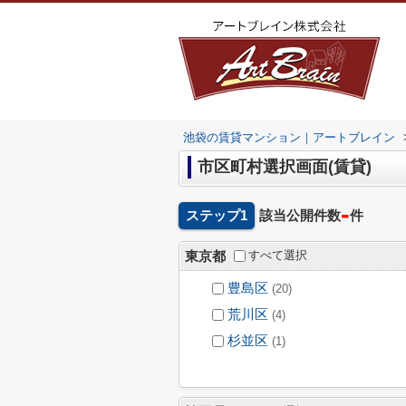
池袋の賃貸マンション｜アートブレイン
市区町村選択画面(賃貸)
-
ステップ1
該当公開件数
件
すべて選択
東京都
豊島区
(20)
荒川区
(4)
杉並区
(1)