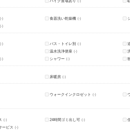
バイク置場あり
(-)
食器洗い乾燥機
(-)
(-)
(-)
バス・トイレ別
(-)
(-)
温水洗浄便座
(-)
シャワー
(-)
(-)
床暖房
(-)
ウォークインクロゼット
(-)
ス
24時間ゴミ出し可
(-)
(-)
サービス
(-)