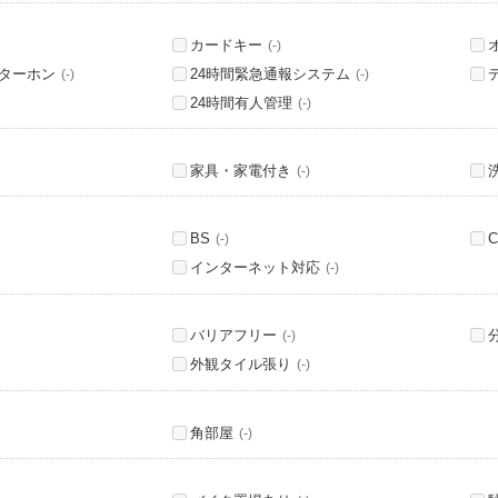
カードキー
(-)
ンターホン
24時間緊急通報システム
(-)
(-)
24時間有人管理
(-)
家具・家電付き
(-)
BS
C
(-)
インターネット対応
(-)
バリアフリー
(-)
外観タイル張り
(-)
角部屋
(-)