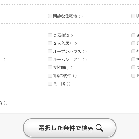
閑静な住宅地
(-)
楽器相談
(-)
２人入居可
(-)
オープンハウス
(-)
可
ルームシェア可
(-)
(-)
女性向け
(-)
1階の物件
(-)
最上階
(-)
済
(-)