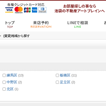
お部屋探しの事なら
池袋の不動産アートブレインへ
トップ
来店予約
LINEで相談
>
(賃貸)地域から探す
練馬区
板橋区
(13)
(11)
中野区
足立区
(2)
(2)
北区
(1)