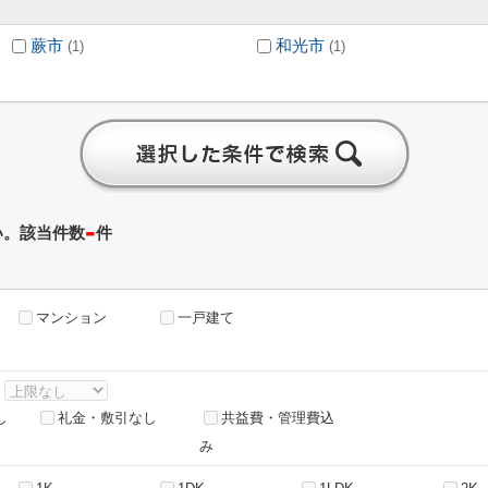
蕨市
和光市
(1)
(1)
-
い。該当件数
件
マンション
一戸建て
～
し
礼金・敷引なし
共益費・管理費込
み