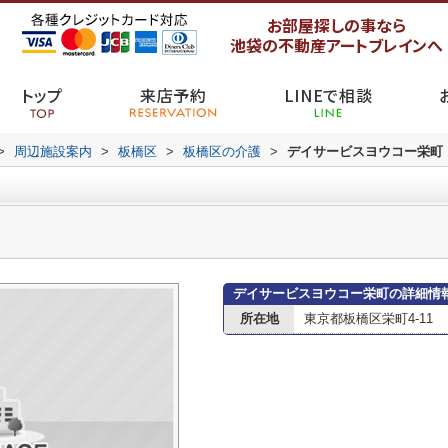
お部屋探しの事なら
池袋の不動産アートブレインへ
トップ
来店予約
LINEで相談
>
周辺施設案内
>
板橋区
>
板橋区の介護
>
デイサービスヨウコー栄町
デイサービスヨウコー栄町の詳細情
所在地
東京都板橋区栄町4-11