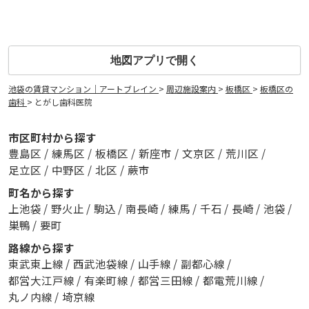
地図アプリで開く
池袋の賃貸マンション｜アートブレイン
>
周辺施設案内
>
板橋区
>
板橋区の
歯科
>
とがし歯科医院
市区町村から探す
豊島区
/
練馬区
/
板橋区
/
新座市
/
文京区
/
荒川区
/
足立区
/
中野区
/
北区
/
蕨市
町名から探す
上池袋
/
野火止
/
駒込
/
南長崎
/
練馬
/
千石
/
長崎
/
池袋
/
巣鴨
/
要町
路線から探す
東武東上線
/
西武池袋線
/
山手線
/
副都心線
/
都営大江戸線
/
有楽町線
/
都営三田線
/
都電荒川線
/
丸ノ内線
/
埼京線