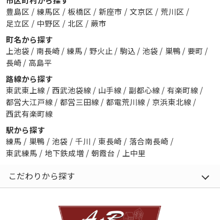
市区町村から探す
豊島区
/
練馬区
/
板橋区
/
新座市
/
文京区
/
荒川区
/
足立区
/
中野区
/
北区
/
蕨市
町名から探す
上池袋
/
南長崎
/
練馬
/
野火止
/
駒込
/
池袋
/
巣鴨
/
要町
/
長崎
/
高島平
路線から探す
東武東上線
/
西武池袋線
/
山手線
/
副都心線
/
有楽町線
/
都営大江戸線
/
都営三田線
/
都電荒川線
/
京浜東北線
/
西武有楽町線
駅から探す
練馬
/
巣鴨
/
池袋
/
千川
/
東長崎
/
落合南長崎
/
東武練馬
/
地下鉄成増
/
朝霞台
/
上中里
こだわりから探す