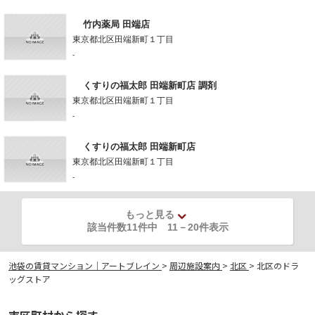
竹内薬局 田端店
東京都北区田端新町１丁目
-
くすりの福太郎 田端新町店 調剤
東京都北区田端新町１丁目
-
くすりの福太郎 田端新町店
東京都北区田端新町１丁目
-
もっと見る
該当件数11件中
11
－
20
件表示
池袋の賃貸マンション｜アートブレイン
>
周辺施設案内
>
北区
>
北区のドラ
ッグストア