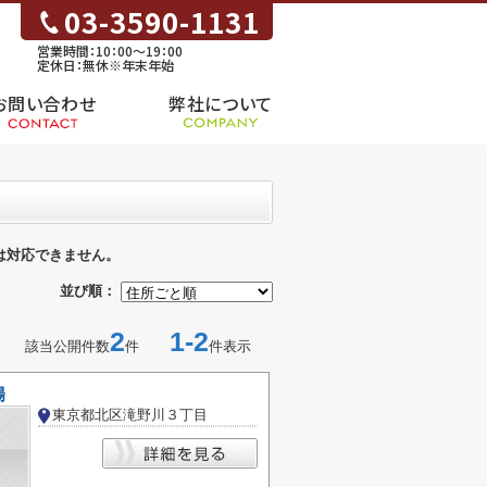
03-3590-1131
営業時間：10：00～19：00
定休日：無休※年末年始
お問い合わせ
弊社について
は対応できません。
並び順：
2
1-2
該当公開件数
件
件表示
場
東京都北区滝野川３丁目