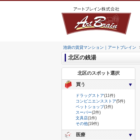
池袋の賃貸マンション｜アートブレイン
北区の銭湯
北区のスポット選択
買う
ドラッグストア
(11件)
コンビニエンスストア
(5件)
ペットショップ
(1件)
スーパー
(2件)
文具店
(1件)
その他
(19件)
医療