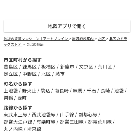
地図アプリで開く
池袋の賃貸マンション｜アートブレイン
>
周辺施設案内
>
北区
>
北区のドラ
ッグストア
>
つばめ薬局
市区町村から探す
豊島区
/
練馬区
/
板橋区
/
新座市
/
文京区
/
荒川区
/
足立区
/
中野区
/
北区
/
蕨市
町名から探す
上池袋
/
野火止
/
駒込
/
南長崎
/
練馬
/
千石
/
長崎
/
池袋
/
巣鴨
/
要町
路線から探す
東武東上線
/
西武池袋線
/
山手線
/
副都心線
/
都営大江戸線
/
有楽町線
/
都営三田線
/
都電荒川線
/
丸ノ内線
/
埼京線