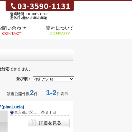
03-3590-1131
営業時間：10：00～19：00
定休日：無休※年末年始
お問い合わせ
弊社について
は対応できません。
並び順：
2
1-2
該当公開件数
件
件表示
iaaLucia)
東京都北区上十条３丁目