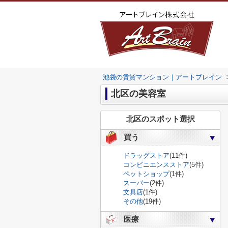
池袋の賃貸マンション｜アートブレイン
北区の美容室
北区のスポット選択
買う
ドラッグストア
(11件)
コンビニエンスストア
(5件)
ペットショップ
(1件)
スーパー
(2件)
文具店
(1件)
その他
(19件)
医療