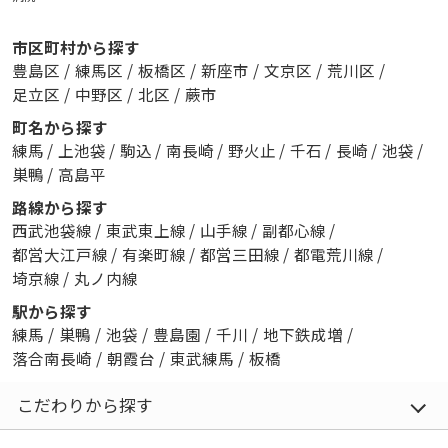
市区町村から探す
豊島区
/
練馬区
/
板橋区
/
新座市
/
文京区
/
荒川区
/
足立区
/
中野区
/
北区
/
蕨市
町名から探す
練馬
/
上池袋
/
駒込
/
南長崎
/
野火止
/
千石
/
長崎
/
池袋
/
巣鴨
/
高島平
路線から探す
西武池袋線
/
東武東上線
/
山手線
/
副都心線
/
都営大江戸線
/
有楽町線
/
都営三田線
/
都電荒川線
/
埼京線
/
丸ノ内線
駅から探す
練馬
/
巣鴨
/
池袋
/
豊島園
/
千川
/
地下鉄成増
/
落合南長崎
/
朝霞台
/
東武練馬
/
板橋
こだわりから探す