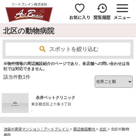
お気に入り
閲覧履歴
メニュー
北区の動物病院
スポットを絞り込む
※物件情報の周辺施設紹介のページであり、各店舗への問い合わせは当
社では対応できません。
該当件数
1
件
永井ペットクリニック
東京都北区上十条３丁目
-
池袋の賃貸マンション｜アートブレイン
>
周辺施設案内
>
北区
>
北区の動物
病院