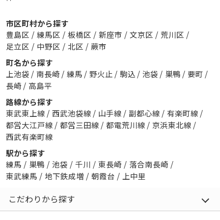
市区町村から探す
豊島区
/
練馬区
/
板橋区
/
新座市
/
文京区
/
荒川区
/
足立区
/
中野区
/
北区
/
蕨市
町名から探す
上池袋
/
南長崎
/
練馬
/
野火止
/
駒込
/
池袋
/
巣鴨
/
要町
/
長崎
/
高島平
路線から探す
東武東上線
/
西武池袋線
/
山手線
/
副都心線
/
有楽町線
/
都営大江戸線
/
都営三田線
/
都電荒川線
/
京浜東北線
/
西武有楽町線
駅から探す
練馬
/
巣鴨
/
池袋
/
千川
/
東長崎
/
落合南長崎
/
東武練馬
/
地下鉄成増
/
朝霞台
/
上中里
こだわりから探す