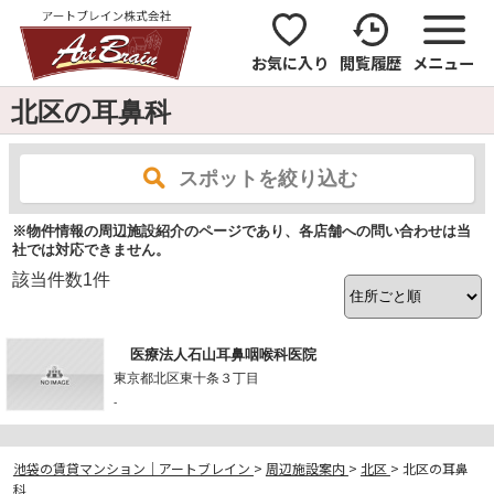
お気に入り
閲覧履歴
メニュー
北区の耳鼻科
スポットを絞り込む
※物件情報の周辺施設紹介のページであり、各店舗への問い合わせは当
社では対応できません。
該当件数
1
件
医療法人石山耳鼻咽喉科医院
東京都北区東十条３丁目
-
池袋の賃貸マンション｜アートブレイン
>
周辺施設案内
>
北区
>
北区の耳鼻
科