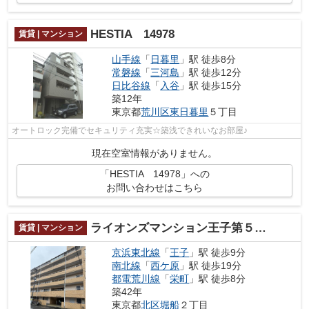
HESTIA 14978
賃貸 | マンション
山手線
「
日暮里
」駅 徒歩8分
常磐線
「
三河島
」駅 徒歩12分
日比谷線
「
入谷
」駅 徒歩15分
築12年
東京都
荒川区
東日暮里
５丁目
オートロック完備でセキュリティ充実☆築浅できれいなお部屋♪
現在空室情報がありません。
「HESTIA 14978」への
お問い合わせはこちら
ライオンズマンション王子第５ 14895
賃貸 | マンション
京浜東北線
「
王子
」駅 徒歩9分
南北線
「
西ケ原
」駅 徒歩19分
都電荒川線
「
栄町
」駅 徒歩8分
築42年
東京都
北区
堀船
２丁目