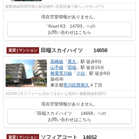
複数路線利用可能な駅近物件♪充実設備で暮らしやすい(^^)/
現在空室情報がありません。
「Kourt K3 14703」への
お問い合わせはこちら
田端スカイハイツ 14658
賃貸 | マンション
高崎線
「
尾久
」駅 徒歩8分
山手線
「
田端
」駅 徒歩15分
都電荒川線
「
小台
」駅 徒歩9分
築45年
東京都
荒川区
西尾久
４丁目
2025年1月リフォーム済みできれいな室内☆複数路線利用可♪
現在空室情報がありません。
「田端スカイハイツ 14658」への
お問い合わせはこちら
ソフィアコート 14652
賃貸 | マンション