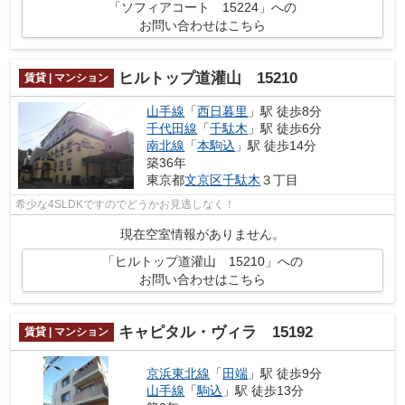
「ソフィアコート 15224」への
お問い合わせはこちら
ヒルトップ道灌山 15210
賃貸 | マンション
山手線
「
西日暮里
」駅 徒歩8分
千代田線
「
千駄木
」駅 徒歩6分
南北線
「
本駒込
」駅 徒歩14分
築36年
東京都
文京区
千駄木
３丁目
希少な4SLDKですのでどうかお見逃しなく！
現在空室情報がありません。
「ヒルトップ道灌山 15210」への
お問い合わせはこちら
キャピタル・ヴィラ 15192
賃貸 | マンション
京浜東北線
「
田端
」駅 徒歩9分
山手線
「
駒込
」駅 徒歩13分