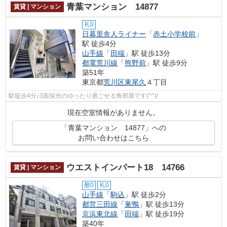
青葉マンション 14877
賃貸 | マンション
礼0
日暮里舎人ライナー
「
赤土小学校前
」
駅 徒歩4分
山手線
「
田端
」駅 徒歩13分
都電荒川線
「
熊野前
」駅 徒歩9分
築51年
東京都
荒川区
東尾久
４丁目
駅徒歩4分♪3面採光のゆったり過ごせる角部屋です(^^)/
現在空室情報がありません。
「青葉マンション 14877」への
お問い合わせはこちら
ウエストインパート18 14766
賃貸 | マンション
敷0
礼0
山手線
「
駒込
」駅 徒歩2分
都営三田線
「
巣鴨
」駅 徒歩13分
京浜東北線
「
田端
」駅 徒歩19分
築40年