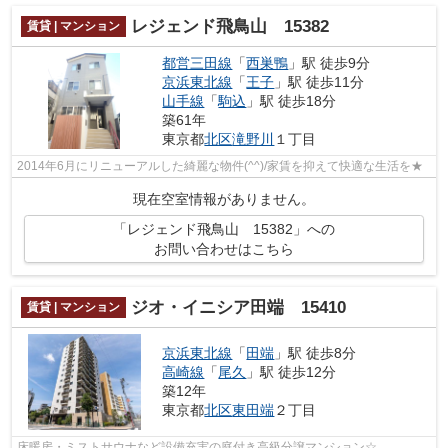
レジェンド飛鳥山 15382
賃貸 | マンション
都営三田線
「
西巣鴨
」駅 徒歩9分
京浜東北線
「
王子
」駅 徒歩11分
山手線
「
駒込
」駅 徒歩18分
築61年
東京都
北区
滝野川
１丁目
2014年6月にリニューアルした綺麗な物件(^^)/家賃を抑えて快適な生活を★
現在空室情報がありません。
「レジェンド飛鳥山 15382」への
お問い合わせはこちら
ジオ・イニシア田端 15410
賃貸 | マンション
京浜東北線
「
田端
」駅 徒歩8分
高崎線
「
尾久
」駅 徒歩12分
築12年
東京都
北区
東田端
２丁目
床暖房・ミストサウナなど設備充実の庭付き高級分譲マンション☆