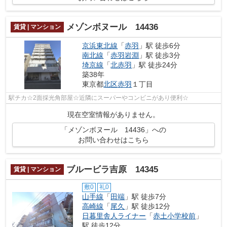
メゾンボヌール 14436
賃貸 | マンション
京浜東北線
「
赤羽
」駅 徒歩6分
南北線
「
赤羽岩淵
」駅 徒歩3分
埼京線
「
北赤羽
」駅 徒歩24分
築38年
東京都
北区
赤羽
１丁目
駅チカ☆2面採光角部屋☆近隣にスーパーやコンビニがあり便利☆
現在空室情報がありません。
「メゾンボヌール 14436」への
お問い合わせはこちら
ブルービラ吉原 14345
賃貸 | マンション
敷0
礼0
山手線
「
田端
」駅 徒歩7分
高崎線
「
尾久
」駅 徒歩12分
日暮里舎人ライナー
「
赤土小学校前
」
駅 徒歩12分