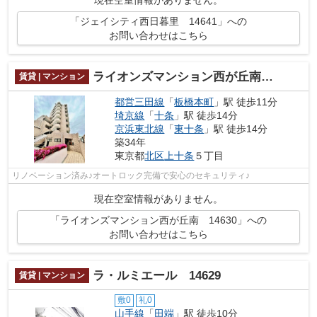
現在空室情報がありません。
「ジェイシティ西日暮里 14641」への
お問い合わせはこちら
ライオンズマンション西が丘南 14630
賃貸 | マンション
都営三田線
「
板橋本町
」駅 徒歩11分
埼京線
「
十条
」駅 徒歩14分
京浜東北線
「
東十条
」駅 徒歩14分
築34年
東京都
北区
上十条
５丁目
リノベーション済み♪オートロック完備で安心のセキュリティ♪
現在空室情報がありません。
「ライオンズマンション西が丘南 14630」への
お問い合わせはこちら
ラ・ルミエール 14629
賃貸 | マンション
敷0
礼0
山手線
「
田端
」駅 徒歩10分