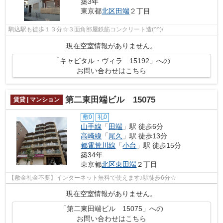
築3年
東京都
北区
田端
２丁目
駒込駅も徒歩１３分☆３面角部屋鉄筋コンクリート造(^^)/
現在空室情報がありません。
「キャピタル・ヴィラ 15192」への
お問い合わせはこちら
第二東田端ビル 15075
賃貸 | マンション
敷0
礼0
山手線
「
田端
」駅 徒歩6分
高崎線
「
尾久
」駅 徒歩13分
都電荒川線
「
小台
」駅 徒歩15分
築34年
東京都
北区
東田端
２丁目
【敷金礼金不要】インターネット無料で使えます♪駅徒歩6分☆
現在空室情報がありません。
「第二東田端ビル 15075」への
お問い合わせはこちら