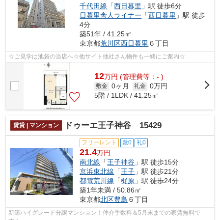
千代田線
「
西日暮里
」駅 徒歩6分
日暮里舎人ライナー
「
西日暮里
」駅 徒歩
4分
築51年 / 41.25㎡
東京都
荒川区
西日暮里
６丁目
☆ご見学は池袋の当店へ☆他サイト他社さん物件も一緒にご案内☆
12
万
円
(管理費等：- )
0ヶ月
0万円
敷金
礼金
5階 / 1LDK / 41.25㎡
ドゥーエ王子神谷 15429
賃貸 | マンション
フリーレント
敷0
礼0
21.4
万円
南北線
「
王子神谷
」駅 徒歩15分
京浜東北線
「
王子
」駅 徒歩21分
都電荒川線
「
梶原
」駅 徒歩24分
築1年未満 / 50.86㎡
東京都
北区
豊島
６丁目
新築ハイグレード分譲マンション！仲介手数料＆5月末までの家賃無料で