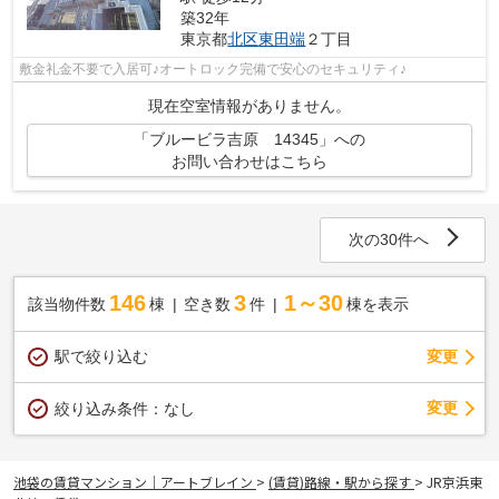
築32年
東京都
北区
東田端
２丁目
敷金礼金不要で入居可♪オートロック完備で安心のセキュリティ♪
現在空室情報がありません。
「ブルービラ吉原 14345」への
お問い合わせはこちら
次の30件へ
146
3
1～30
該当物件数
棟
空き数
件
棟を表示
駅で絞り込む
変更
変更
絞り込み条件：
なし
池袋の賃貸マンション｜アートブレイン
>
(賃貸)路線・駅から探す
>
JR京浜東