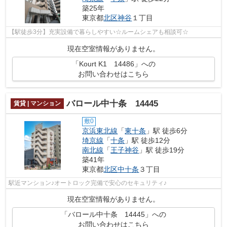
築25年
東京都
北区
神谷
１丁目
【駅徒歩3分】充実設備で暮らしやすい☆ルームシェアも相談可☆
現在空室情報がありません。
「Kourt K1 14486」への
お問い合わせはこちら
バロール中十条 14445
賃貸 | マンション
敷0
京浜東北線
「
東十条
」駅 徒歩6分
埼京線
「
十条
」駅 徒歩12分
南北線
「
王子神谷
」駅 徒歩19分
築41年
東京都
北区
中十条
３丁目
駅近マンション♪オートロック完備で安心のセキュリティ♪
現在空室情報がありません。
「バロール中十条 14445」への
お問い合わせはこちら