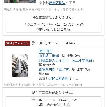
東京都
豊島区
駒込
１丁目
駒込駅２分♪複数駅利用可能！インターネット無料で使えます♪
現在空室情報がありません。
「ウエストインパート18 14766」への
お問い合わせはこちら
ラ・ルミエール 14746
賃貸 | マンション
敷0
礼0
山手線
「
田端
」駅 徒歩10分
日暮里舎人ライナー
「
赤土小学校前
」
駅 徒歩8分
都電荒川線
「
宮ノ前
」駅 徒歩13分
築29年
東京都
北区
田端新町
３丁目
敷金礼金不要でお得な初期費用♪安心のオートロック完備(^^)
現在空室情報がありません。
「ラ・ルミエール 14746」への
お問い合わせはこちら