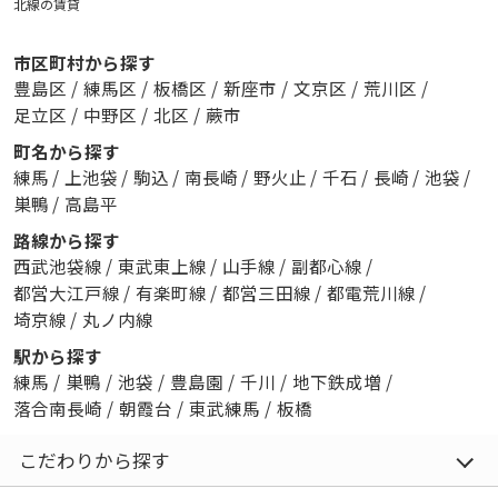
北線の賃貸
市区町村から探す
豊島区
/
練馬区
/
板橋区
/
新座市
/
文京区
/
荒川区
/
足立区
/
中野区
/
北区
/
蕨市
町名から探す
練馬
/
上池袋
/
駒込
/
南長崎
/
野火止
/
千石
/
長崎
/
池袋
/
巣鴨
/
高島平
路線から探す
西武池袋線
/
東武東上線
/
山手線
/
副都心線
/
都営大江戸線
/
有楽町線
/
都営三田線
/
都電荒川線
/
埼京線
/
丸ノ内線
駅から探す
練馬
/
巣鴨
/
池袋
/
豊島園
/
千川
/
地下鉄成増
/
落合南長崎
/
朝霞台
/
東武練馬
/
板橋
こだわりから探す