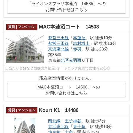
「ライオンズプラザ本蓮沼 14585」への
お問い合わせはこちら
MAC本蓮沼コート 14508
賃貸 | マンション
都営三田線
「
本蓮沼
」駅 徒歩10分
都営三田線
「
志村坂上
」駅 徒歩13分
京浜東北線
「
赤羽
」駅 徒歩23分
築35年
東京都
北区
赤羽西
６丁目
日当たり良好な２面採光角部屋♪オートロック完備で女性も安心◎
現在空室情報がありません。
「MAC本蓮沼コート 14508」への
お問い合わせはこちら
Kourt K1 14486
賃貸 | マンション
南北線
「
王子神谷
」駅 徒歩3分
京浜東北線
「
東十条
」駅 徒歩13分
埼京線
「
十条
」駅 徒歩22分