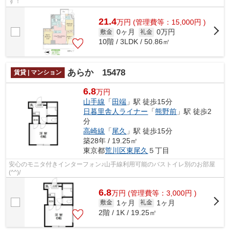
す！
21.4
万
円
(管理費等：15,000円 )
0ヶ月
0万円
敷金
礼金
10階 / 3LDK / 50.86㎡
あらか 15478
賃貸 | マンション
6.8
万円
山手線
「
田端
」駅 徒歩15分
日暮里舎人ライナー
「
熊野前
」駅 徒歩2
分
高崎線
「
尾久
」駅 徒歩15分
築28年 / 19.25㎡
東京都
荒川区
東尾久
５丁目
安心のモニタ付きインターフォン♪山手線利用可能のバストイレ別のお部屋
(^^)/
6.8
万
円
(管理費等：3,000円 )
1ヶ月
1ヶ月
敷金
礼金
2階 / 1K / 19.25㎡