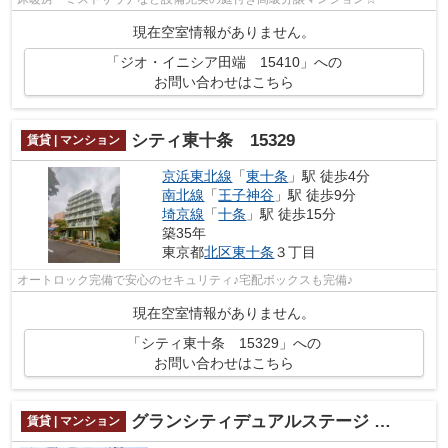
現在空室情報がありません。
「ジオ・イニシア田端 15410」への
お問い合わせはこちら
シティ東十条 15329
賃貸 | マンション
京浜東北線
「
東十条
」駅 徒歩4分
南北線
「
王子神谷
」駅 徒歩9分
埼京線
「
十条
」駅 徒歩15分
築35年
東京都
北区
東十条
３丁目
オートロック完備で安心のセキュリティ♪宅配ボックスも完備♪
現在空室情報がありません。
「シティ東十条 15329」への
お問い合わせはこちら
グランシティデュアルステージ ラ・ルーチェ 15286
賃貸 | マンション