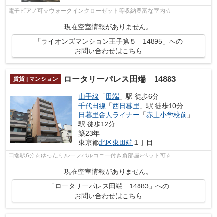
電子ピアノ可☆ウォークインクローゼット等収納豊富な室内☆
現在空室情報がありません。
「ライオンズマンション王子第５ 14895」への
お問い合わせはこちら
ロータリーパレス田端 14883
賃貸 | マンション
山手線
「
田端
」駅 徒歩6分
千代田線
「
西日暮里
」駅 徒歩10分
日暮里舎人ライナー
「
赤土小学校前
」
駅 徒歩12分
築23年
東京都
北区
東田端
１丁目
田端駅6分☆ゆったりルーフバルコニー付き角部屋♪ペット可☆
現在空室情報がありません。
「ロータリーパレス田端 14883」への
お問い合わせはこちら