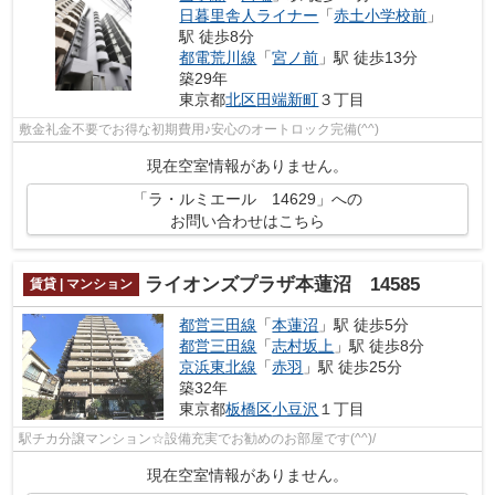
日暮里舎人ライナー
「
赤土小学校前
」
駅 徒歩8分
都電荒川線
「
宮ノ前
」駅 徒歩13分
築29年
東京都
北区
田端新町
３丁目
敷金礼金不要でお得な初期費用♪安心のオートロック完備(^^)
現在空室情報がありません。
「ラ・ルミエール 14629」への
お問い合わせはこちら
ライオンズプラザ本蓮沼 14585
賃貸 | マンション
都営三田線
「
本蓮沼
」駅 徒歩5分
都営三田線
「
志村坂上
」駅 徒歩8分
京浜東北線
「
赤羽
」駅 徒歩25分
築32年
東京都
板橋区
小豆沢
１丁目
駅チカ分譲マンション☆設備充実でお勧めのお部屋です(^^)/
現在空室情報がありません。