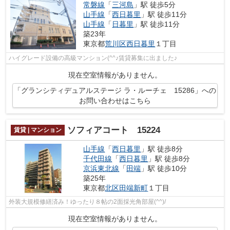
常磐線
「
三河島
」駅 徒歩5分
山手線
「
西日暮里
」駅 徒歩11分
山手線
「
日暮里
」駅 徒歩11分
築23年
東京都
荒川区
西日暮里
１丁目
ハイグレード設備の高級マンション(^^♪賃貸募集に出ました♪
現在空室情報がありません。
「グランシティデュアルステージ ラ・ルーチェ 15286」への
お問い合わせはこちら
ソフィアコート 15224
賃貸 | マンション
山手線
「
西日暮里
」駅 徒歩8分
千代田線
「
西日暮里
」駅 徒歩8分
京浜東北線
「
田端
」駅 徒歩10分
築25年
東京都
北区
田端新町
１丁目
外装大規模修繕済み！ゆったり８帖の2面採光角部屋(^^)/
現在空室情報がありません。