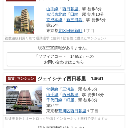
山手線
「
西日暮里
」駅 徒歩8分
京浜東北線
「
田端
」駅 徒歩10分
京成本線
「
新三河島
」駅 徒歩6分
築25年
東京都
北区
田端新町
１丁目
複数路線利用可能で通勤通学に便利！防音性に優れたマンション♪
現在空室情報がありません。
「ソフィアコート 14652」への
お問い合わせはこちら
ジェイシティ西日暮里 14641
賃貸 | マンション
常磐線
「
三河島
」駅 徒歩5分
山手線
「
西日暮里
」駅 徒歩14分
千代田線
「
町屋
」駅 徒歩8分
築24年
東京都
荒川区
西日暮里
１丁目
駅徒歩５分！オートロック完備！インターネット無料で使えます☆