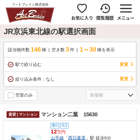
お気に入り
閲覧履歴
メニュー
JR京浜東北線の駅選択画面
146
3
1～30
該当物件数
棟
空き数
件
棟を表示
駅で絞り込む
変更
変更
絞り込み条件：
なし
空室のみ
マンション二葉 15630
賃貸 | マンション
敷0
礼0
12
万円
山手線
「
西日暮里
」駅 徒歩6分