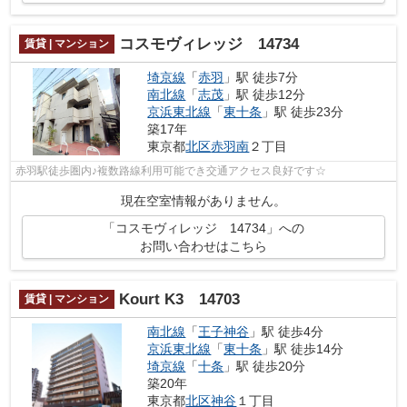
コスモヴィレッジ 14734
賃貸 | マンション
埼京線
「
赤羽
」駅 徒歩7分
南北線
「
志茂
」駅 徒歩12分
京浜東北線
「
東十条
」駅 徒歩23分
築17年
東京都
北区
赤羽南
２丁目
赤羽駅徒歩圏内♪複数路線利用可能でき交通アクセス良好です☆
現在空室情報がありません。
「コスモヴィレッジ 14734」への
お問い合わせはこちら
Kourt K3 14703
賃貸 | マンション
南北線
「
王子神谷
」駅 徒歩4分
京浜東北線
「
東十条
」駅 徒歩14分
埼京線
「
十条
」駅 徒歩20分
築20年
東京都
北区
神谷
１丁目