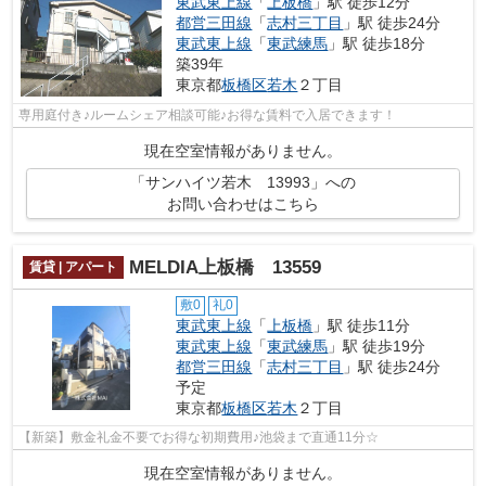
東武東上線
「
上板橋
」駅 徒歩12分
都営三田線
「
志村三丁目
」駅 徒歩24分
東武東上線
「
東武練馬
」駅 徒歩18分
築39年
東京都
板橋区
若木
２丁目
専用庭付き♪ルームシェア相談可能♪お得な賃料で入居できます！
現在空室情報がありません。
「サンハイツ若木 13993」への
お問い合わせはこちら
MELDIA上板橋 13559
賃貸 | アパート
敷0
礼0
東武東上線
「
上板橋
」駅 徒歩11分
東武東上線
「
東武練馬
」駅 徒歩19分
都営三田線
「
志村三丁目
」駅 徒歩24分
予定
東京都
板橋区
若木
２丁目
【新築】敷金礼金不要でお得な初期費用♪池袋まで直通11分☆
現在空室情報がありません。