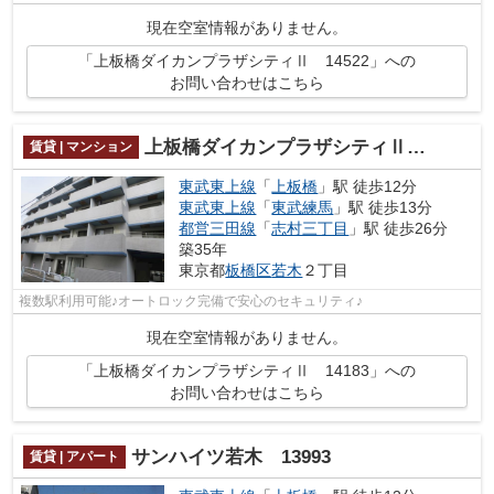
現在空室情報がありません。
「上板橋ダイカンプラザシティⅡ 14522」への
お問い合わせはこちら
上板橋ダイカンプラザシティⅡ 14183
賃貸 | マンション
東武東上線
「
上板橋
」駅 徒歩12分
東武東上線
「
東武練馬
」駅 徒歩13分
都営三田線
「
志村三丁目
」駅 徒歩26分
築35年
東京都
板橋区
若木
２丁目
複数駅利用可能♪オートロック完備で安心のセキュリティ♪
現在空室情報がありません。
「上板橋ダイカンプラザシティⅡ 14183」への
お問い合わせはこちら
サンハイツ若木 13993
賃貸 | アパート