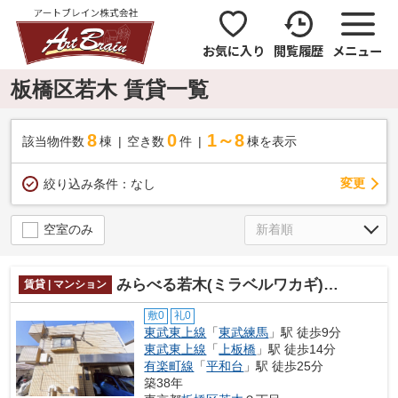
お気に入り
閲覧履歴
メニュー
板橋区若木 賃貸一覧
8
0
1～8
該当物件数
棟
空き数
件
棟を表示
変更
絞り込み条件：
なし
空室のみ
みらべる若木(ミラベルワカギ) 15467
賃貸 | マンション
敷0
礼0
東武東上線
「
東武練馬
」駅 徒歩9分
東武東上線
「
上板橋
」駅 徒歩14分
有楽町線
「
平和台
」駅 徒歩25分
築38年