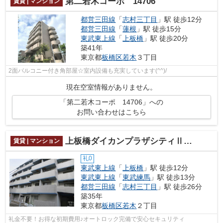
第二若木コーポ 14706
賃貸 | マンション
都営三田線
「
志村三丁目
」駅 徒歩12分
都営三田線
「
蓮根
」駅 徒歩15分
東武東上線
「
上板橋
」駅 徒歩20分
築41年
東京都
板橋区
若木
３丁目
2面バルコニー付き角部屋☆室内設備も充実しています(^^)/
現在空室情報がありません。
「第二若木コーポ 14706」への
お問い合わせはこちら
上板橋ダイカンプラザシティⅡ 14522
賃貸 | マンション
礼0
東武東上線
「
上板橋
」駅 徒歩12分
東武東上線
「
東武練馬
」駅 徒歩13分
都営三田線
「
志村三丁目
」駅 徒歩26分
築35年
東京都
板橋区
若木
２丁目
礼金不要！お得な初期費用♪オートロック完備で安心セキュリティ