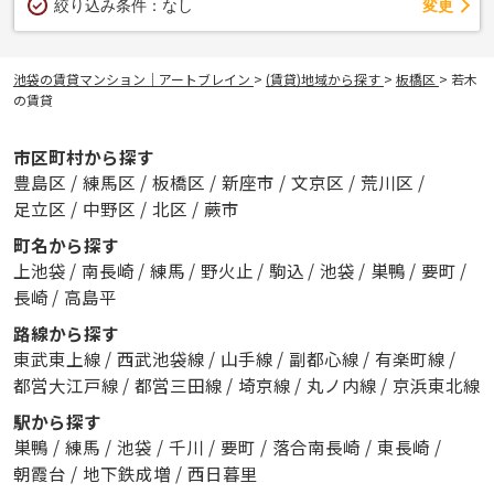
変更
絞り込み条件：
なし
池袋の賃貸マンション｜アートブレイン
>
(賃貸)地域から探す
>
板橋区
>
若木
の賃貸
市区町村から探す
豊島区
/
練馬区
/
板橋区
/
新座市
/
文京区
/
荒川区
/
足立区
/
中野区
/
北区
/
蕨市
町名から探す
上池袋
/
南長崎
/
練馬
/
野火止
/
駒込
/
池袋
/
巣鴨
/
要町
/
長崎
/
高島平
路線から探す
東武東上線
/
西武池袋線
/
山手線
/
副都心線
/
有楽町線
/
都営大江戸線
/
都営三田線
/
埼京線
/
丸ノ内線
/
京浜東北線
駅から探す
巣鴨
/
練馬
/
池袋
/
千川
/
要町
/
落合南長崎
/
東長崎
/
朝霞台
/
地下鉄成増
/
西日暮里