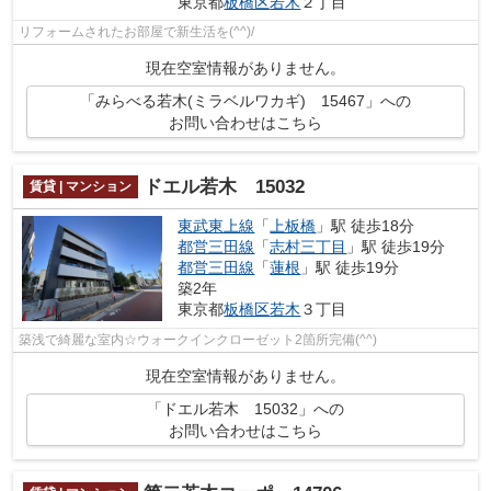
東京都
板橋区
若木
２丁目
リフォームされたお部屋で新生活を(^^)/
現在空室情報がありません。
「みらべる若木(ミラベルワカギ) 15467」への
お問い合わせはこちら
ドエル若木 15032
賃貸 | マンション
東武東上線
「
上板橋
」駅 徒歩18分
都営三田線
「
志村三丁目
」駅 徒歩19分
都営三田線
「
蓮根
」駅 徒歩19分
築2年
東京都
板橋区
若木
３丁目
築浅で綺麗な室内☆ウォークインクローゼット2箇所完備(^^)
現在空室情報がありません。
「ドエル若木 15032」への
お問い合わせはこちら