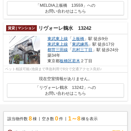
「MELDIA上板橋 13559」への
お問い合わせはこちら
リヴォーレ鶴水 13242
賃貸 | マンション
東武東上線
「
上板橋
」駅 徒歩9分
東武東上線
「
東武練馬
」駅 徒歩17分
都営三田線
「
志村三丁目
」駅 徒歩24分
築34年
東京都
板橋区
若木
２丁目
ペット相談可能♪池袋まで準急利用で8分で交通アクセス良好♪
現在空室情報がありません。
「リヴォーレ鶴水 13242」への
お問い合わせはこちら
8
0
1～8
該当物件数
棟
空き数
件
棟を表示