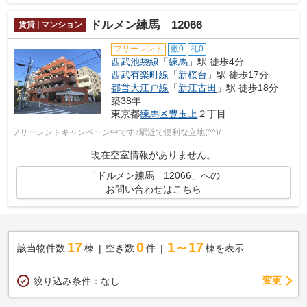
ドルメン練馬 12066
賃貸 | マンション
フリーレント
敷0
礼0
西武池袋線
「
練馬
」駅 徒歩4分
西武有楽町線
「
新桜台
」駅 徒歩17分
都営大江戸線
「
新江古田
」駅 徒歩18分
築38年
東京都
練馬区
豊玉上
２丁目
フリーレントキャンペーン中です♪駅近で便利な立地(^^)/
現在空室情報がありません。
「ドルメン練馬 12066」への
お問い合わせはこちら
17
0
1～17
該当物件数
棟
空き数
件
棟を表示
変更
絞り込み条件：
なし