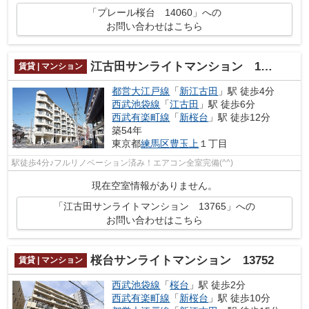
「プレール桜台 14060」への
お問い合わせはこちら
江古田サンライトマンション 13765
賃貸 | マンション
都営大江戸線
「
新江古田
」駅 徒歩4分
西武池袋線
「
江古田
」駅 徒歩6分
西武有楽町線
「
新桜台
」駅 徒歩12分
築54年
東京都
練馬区
豊玉上
１丁目
駅徒歩4分♪フルリノベーション済み！エアコン全室完備(^^)
現在空室情報がありません。
「江古田サンライトマンション 13765」への
お問い合わせはこちら
桜台サンライトマンション 13752
賃貸 | マンション
西武池袋線
「
桜台
」駅 徒歩2分
西武有楽町線
「
新桜台
」駅 徒歩10分