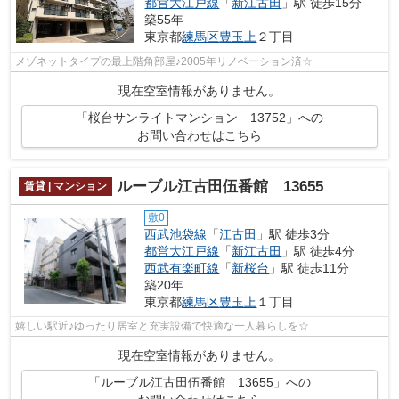
都営大江戸線
「
新江古田
」駅 徒歩15分
築55年
東京都
練馬区
豊玉上
２丁目
メゾネットタイプの最上階角部屋♪2005年リノベーション済☆
現在空室情報がありません。
「桜台サンライトマンション 13752」への
お問い合わせはこちら
ルーブル江古田伍番館 13655
賃貸 | マンション
敷0
西武池袋線
「
江古田
」駅 徒歩3分
都営大江戸線
「
新江古田
」駅 徒歩4分
西武有楽町線
「
新桜台
」駅 徒歩11分
築20年
東京都
練馬区
豊玉上
１丁目
嬉しい駅近♪ゆったり居室と充実設備で快適な一人暮らしを☆
現在空室情報がありません。
「ルーブル江古田伍番館 13655」への