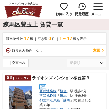
お気に入り
閲覧履歴
メニュー
練馬区豊玉上 賃貸一覧
17
0
1～17
該当物件数
棟
空き数
件
棟を表示
変更
絞り込み条件：
なし
空室のみ
ライオンズマンション桜台第３ 15148
賃貸 | マンション
敷0
西武池袋線
「
桜台
」駅 徒歩3分
西武池袋線
「
練馬
」駅 徒歩8分
都営大江戸線
「
練馬
」駅 徒歩10分
築35年