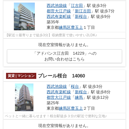
西武池袋線
「
江古田
」駅 徒歩3分
都営大江戸線
「
新江古田
」駅 徒歩7分
西武有楽町線
「
新桜台
」駅 徒歩9分
築35年
東京都
練馬区
豊玉上
１丁目
【駅近☆最寄りまで徒歩3分】収納豊富で使いやすい2LDK♪
現在空室情報がありません。
「アドバンス江古田 14229」への
お問い合わせはこちら
プレール桜台 14060
賃貸 | マンション
西武池袋線
「
桜台
」駅 徒歩3分
西武有楽町線
「
新桜台
」駅 徒歩8分
都営大江戸線
「
練馬
」駅 徒歩12分
築25年
東京都
練馬区
豊玉上
２丁目
ペットと一緒に暮らせます！桜台駅徒歩３分の駅近で便利な立地♪
現在空室情報がありません。