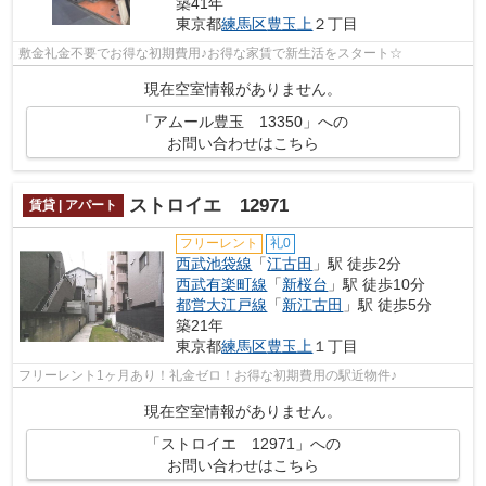
築41年
東京都
練馬区
豊玉上
２丁目
敷金礼金不要でお得な初期費用♪お得な家賃で新生活をスタート☆
現在空室情報がありません。
「アムール豊玉 13350」への
お問い合わせはこちら
ストロイエ 12971
賃貸 | アパート
フリーレント
礼0
西武池袋線
「
江古田
」駅 徒歩2分
西武有楽町線
「
新桜台
」駅 徒歩10分
都営大江戸線
「
新江古田
」駅 徒歩5分
築21年
東京都
練馬区
豊玉上
１丁目
フリーレント1ヶ月あり！礼金ゼロ！お得な初期費用の駅近物件♪
現在空室情報がありません。
「ストロイエ 12971」への
お問い合わせはこちら