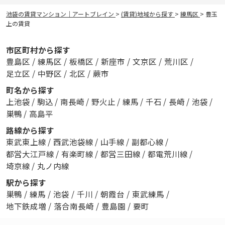
池袋の賃貸マンション｜アートブレイン
>
(賃貸)地域から探す
>
練馬区
>
豊玉
上の賃貸
市区町村から探す
豊島区
/
練馬区
/
板橋区
/
新座市
/
文京区
/
荒川区
/
足立区
/
中野区
/
北区
/
蕨市
町名から探す
上池袋
/
駒込
/
南長崎
/
野火止
/
練馬
/
千石
/
長崎
/
池袋
/
巣鴨
/
高島平
路線から探す
東武東上線
/
西武池袋線
/
山手線
/
副都心線
/
都営大江戸線
/
有楽町線
/
都営三田線
/
都電荒川線
/
埼京線
/
丸ノ内線
駅から探す
巣鴨
/
練馬
/
池袋
/
千川
/
朝霞台
/
東武練馬
/
地下鉄成増
/
落合南長崎
/
豊島園
/
要町