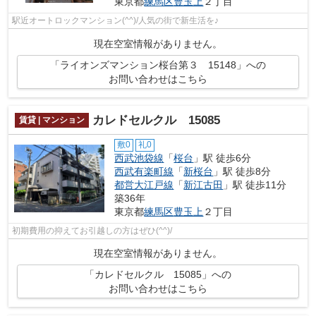
東京都
練馬区
豊玉上
２丁目
駅近オートロックマンション(^^)/人気の街で新生活を♪
現在空室情報がありません。
「ライオンズマンション桜台第３ 15148」への
お問い合わせはこちら
カレドセルクル 15085
賃貸 | マンション
敷0
礼0
西武池袋線
「
桜台
」駅 徒歩6分
西武有楽町線
「
新桜台
」駅 徒歩8分
都営大江戸線
「
新江古田
」駅 徒歩11分
築36年
東京都
練馬区
豊玉上
２丁目
初期費用の抑えてお引越しの方はぜひ(^^)/
現在空室情報がありません。
「カレドセルクル 15085」への
お問い合わせはこちら