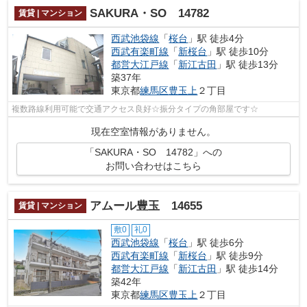
SAKURA・SO 14782
賃貸 | マンション
西武池袋線
「
桜台
」駅 徒歩4分
西武有楽町線
「
新桜台
」駅 徒歩10分
都営大江戸線
「
新江古田
」駅 徒歩13分
築37年
東京都
練馬区
豊玉上
２丁目
複数路線利用可能で交通アクセス良好☆振分タイプの角部屋です☆
現在空室情報がありません。
「SAKURA・SO 14782」への
お問い合わせはこちら
アムール豊玉 14655
賃貸 | マンション
敷0
礼0
西武池袋線
「
桜台
」駅 徒歩6分
西武有楽町線
「
新桜台
」駅 徒歩9分
都営大江戸線
「
新江古田
」駅 徒歩14分
築42年
東京都
練馬区
豊玉上
２丁目