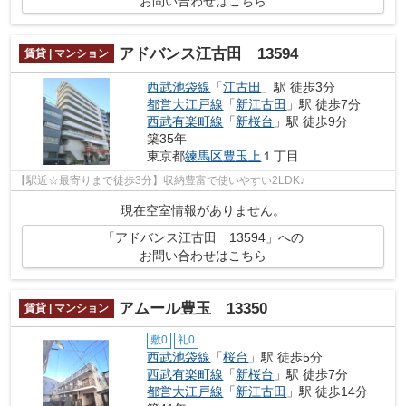
お問い合わせはこちら
アドバンス江古田 13594
賃貸 | マンション
西武池袋線
「
江古田
」駅 徒歩3分
都営大江戸線
「
新江古田
」駅 徒歩7分
西武有楽町線
「
新桜台
」駅 徒歩9分
築35年
東京都
練馬区
豊玉上
１丁目
【駅近☆最寄りまで徒歩3分】収納豊富で使いやすい2LDK♪
現在空室情報がありません。
「アドバンス江古田 13594」への
お問い合わせはこちら
アムール豊玉 13350
賃貸 | マンション
敷0
礼0
西武池袋線
「
桜台
」駅 徒歩5分
西武有楽町線
「
新桜台
」駅 徒歩7分
都営大江戸線
「
新江古田
」駅 徒歩14分