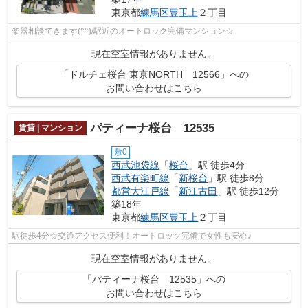
東京都
練馬区
豊玉上
２丁目
楽器相談できます(^^)/駅近のオートロック完備マンション☆
現在空室情報がありません。
「ドルチェ桜台 東京NORTH 12566」への
お問い合わせはこちら
パティーナ桜台 12535
賃貸 | マンション
敷0
西武池袋線
「
桜台
」駅 徒歩4分
西武有楽町線
「
新桜台
」駅 徒歩8分
都営大江戸線
「
新江古田
」駅 徒歩12分
築18年
東京都
練馬区
豊玉上
２丁目
駅徒歩4分☆交通アクセス便利！オートロック完備で女性も安心♪
現在空室情報がありません。
「パティーナ桜台 12535」への
お問い合わせはこちら