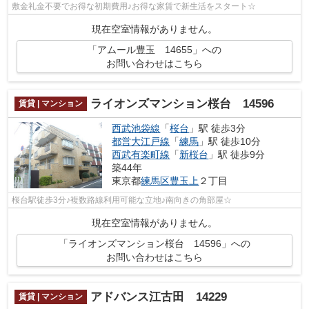
敷金礼金不要でお得な初期費用♪お得な家賃で新生活をスタート☆
現在空室情報がありません。
「アムール豊玉 14655」への
お問い合わせはこちら
ライオンズマンション桜台 14596
賃貸 | マンション
西武池袋線
「
桜台
」駅 徒歩3分
都営大江戸線
「
練馬
」駅 徒歩10分
西武有楽町線
「
新桜台
」駅 徒歩9分
築44年
東京都
練馬区
豊玉上
２丁目
桜台駅徒歩3分♪複数路線利用可能な立地♪南向きの角部屋☆
現在空室情報がありません。
「ライオンズマンション桜台 14596」への
お問い合わせはこちら
アドバンス江古田 14229
賃貸 | マンション