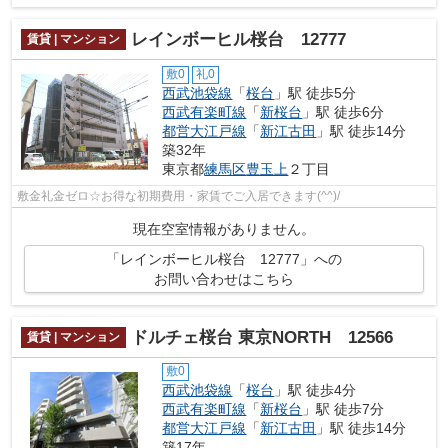
レインボーヒル桜台 12777
賃貸 | マンション
敷0
礼0
西武池袋線
「
桜台
」駅 徒歩5分
西武有楽町線
「
新桜台
」駅 徒歩6分
都営大江戸線
「
新江古田
」駅 徒歩14分
築32年
東京都
練馬区
豊玉上
２丁目
敷金礼金ゼロ☆お得な初期費用・家賃でご入居できます(^^)/
現在空室情報がありません。
「レインボーヒル桜台 12777」への
お問い合わせはこちら
ドルチェ桜台 東京NORTH 12566
賃貸 | マンション
敷0
西武池袋線
「
桜台
」駅 徒歩4分
西武有楽町線
「
新桜台
」駅 徒歩7分
都営大江戸線
「
新江古田
」駅 徒歩14分
築17年