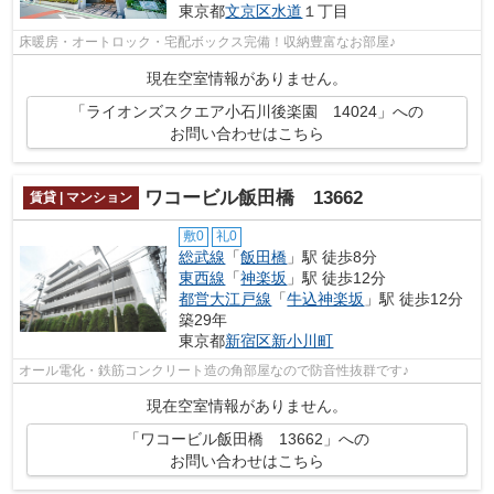
東京都
文京区
水道
１丁目
床暖房・オートロック・宅配ボックス完備！収納豊富なお部屋♪
現在空室情報がありません。
「ライオンズスクエア小石川後楽園 14024」への
お問い合わせはこちら
ワコービル飯田橋 13662
賃貸 | マンション
敷0
礼0
総武線
「
飯田橋
」駅 徒歩8分
東西線
「
神楽坂
」駅 徒歩12分
都営大江戸線
「
牛込神楽坂
」駅 徒歩12分
築29年
東京都
新宿区
新小川町
オール電化・鉄筋コンクリート造の角部屋なので防音性抜群です♪
現在空室情報がありません。
「ワコービル飯田橋 13662」への
お問い合わせはこちら