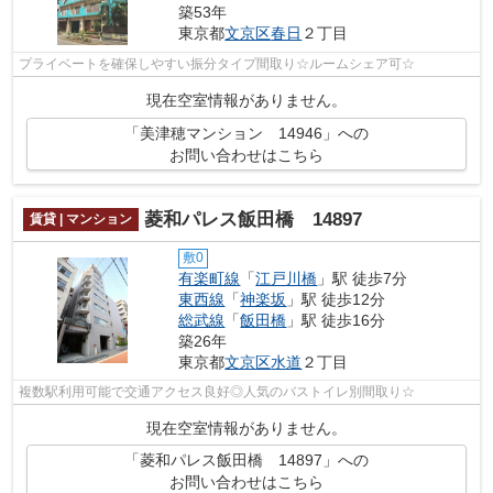
築53年
東京都
文京区
春日
２丁目
プライベートを確保しやすい振分タイプ間取り☆ルームシェア可☆
現在空室情報がありません。
「美津穂マンション 14946」への
お問い合わせはこちら
菱和パレス飯田橋 14897
賃貸 | マンション
敷0
有楽町線
「
江戸川橋
」駅 徒歩7分
東西線
「
神楽坂
」駅 徒歩12分
総武線
「
飯田橋
」駅 徒歩16分
築26年
東京都
文京区
水道
２丁目
複数駅利用可能で交通アクセス良好◎人気のバストイレ別間取り☆
現在空室情報がありません。
「菱和パレス飯田橋 14897」への
お問い合わせはこちら