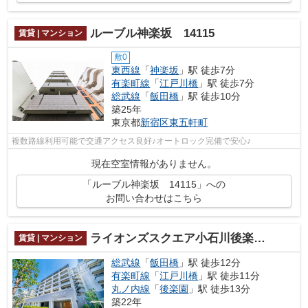
ルーブル神楽坂 14115
賃貸 | マンション
敷0
東西線
「
神楽坂
」駅 徒歩7分
有楽町線
「
江戸川橋
」駅 徒歩7分
総武線
「
飯田橋
」駅 徒歩10分
築25年
東京都
新宿区
東五軒町
複数路線利用可能で交通アクセス良好♪オートロック完備で安心♪
現在空室情報がありません。
「ルーブル神楽坂 14115」への
お問い合わせはこちら
ライオンズスクエア小石川後楽園 14024
賃貸 | マンション
総武線
「
飯田橋
」駅 徒歩12分
有楽町線
「
江戸川橋
」駅 徒歩11分
丸ノ内線
「
後楽園
」駅 徒歩13分
築22年