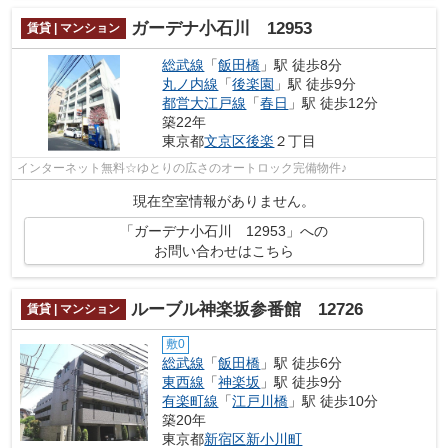
ガーデナ小石川 12953
賃貸 | マンション
総武線
「
飯田橋
」駅 徒歩8分
丸ノ内線
「
後楽園
」駅 徒歩9分
都営大江戸線
「
春日
」駅 徒歩12分
築22年
東京都
文京区
後楽
２丁目
インターネット無料☆ゆとりの広さのオートロック完備物件♪
現在空室情報がありません。
「ガーデナ小石川 12953」への
お問い合わせはこちら
ルーブル神楽坂参番館 12726
賃貸 | マンション
敷0
総武線
「
飯田橋
」駅 徒歩6分
東西線
「
神楽坂
」駅 徒歩9分
有楽町線
「
江戸川橋
」駅 徒歩10分
築20年
東京都
新宿区
新小川町