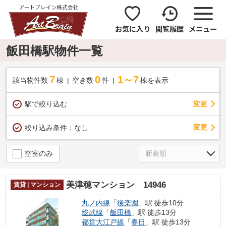
お気に入り
閲覧履歴
メニュー
飯田橋駅物件一覧
7
0
1～7
該当物件数
棟
空き数
件
棟を表示
駅で絞り込む
変更
変更
絞り込み条件：
なし
空室のみ
美津穂マンション 14946
賃貸 | マンション
丸ノ内線
「
後楽園
」駅 徒歩10分
総武線
「
飯田橋
」駅 徒歩13分
都営大江戸線
「
春日
」駅 徒歩13分