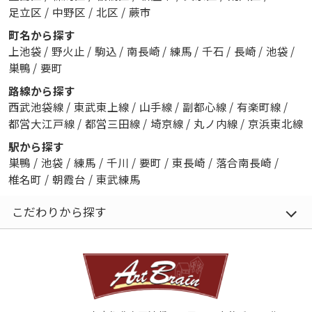
足立区
/
中野区
/
北区
/
蕨市
町名から探す
上池袋
/
野火止
/
駒込
/
南長崎
/
練馬
/
千石
/
長崎
/
池袋
/
巣鴨
/
要町
路線から探す
西武池袋線
/
東武東上線
/
山手線
/
副都心線
/
有楽町線
/
都営大江戸線
/
都営三田線
/
埼京線
/
丸ノ内線
/
京浜東北線
駅から探す
巣鴨
/
池袋
/
練馬
/
千川
/
要町
/
東長崎
/
落合南長崎
/
椎名町
/
朝霞台
/
東武練馬
こだわりから探す