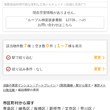
複数路線利用可能な便利な立地☆セキュリティ設備も充実(^^)
現在空室情報がありません。
「ルーブル神楽坂参番館 12726」への
お問い合わせはこちら
7
0
1～7
該当物件数
棟
空き数
件
棟を表示
駅で絞り込む
変更
変更
絞り込み条件：
なし
池袋の賃貸マンション｜アートブレイン
>
(賃貸)路線・駅から探す
>
東京メト
ロ南北線
>
飯田橋駅の賃貸
市区町村から探す
豊島区
/
練馬区
/
板橋区
/
新座市
/
文京区
/
荒川区
/