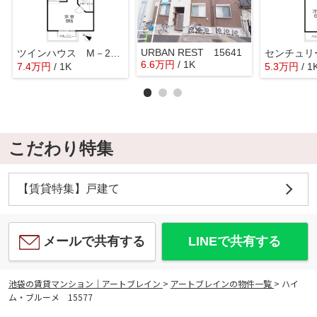
URBAN REST 15641
ツインハウス M－2 15690
6.6
万
円
/ 1K
7.4
万
円
/ 1K
5.3
万
円
/ 1
こだわり特集
【賃貸特集】戸建て
メールで共有する
LINEで共有する
池袋の賃貸マンション｜アートブレイン
>
アートブレインの物件一覧
>
ハイ
ム・ブルーメ 15577