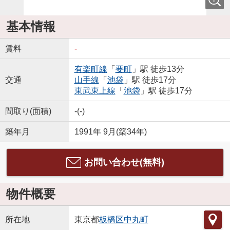
基本情報
賃料
-
有楽町線
「
要町
」駅 徒歩13分
交通
山手線
「
池袋
」駅 徒歩17分
東武東上線
「
池袋
」駅 徒歩17分
間取り(面積)
-(-)
築年月
1991年 9月(築34年)
お問い合わせ(無料)
物件概要
所在地
東京都
板橋区
中丸町