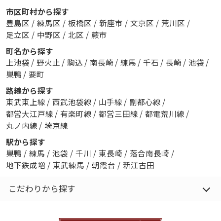
市区町村から探す
豊島区
/
練馬区
/
板橋区
/
新座市
/
文京区
/
荒川区
/
足立区
/
中野区
/
北区
/
蕨市
町名から探す
上池袋
/
野火止
/
駒込
/
南長崎
/
練馬
/
千石
/
長崎
/
池袋
/
巣鴨
/
要町
路線から探す
東武東上線
/
西武池袋線
/
山手線
/
副都心線
/
都営大江戸線
/
有楽町線
/
都営三田線
/
都電荒川線
/
丸ノ内線
/
埼京線
駅から探す
巣鴨
/
練馬
/
池袋
/
千川
/
東長崎
/
落合南長崎
/
地下鉄成増
/
東武練馬
/
朝霞台
/
新江古田
こだわりから探す