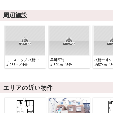
周辺施設
ミニストップ 板橋中丸店
早川医院
板橋幸町ク
約286m／4分
約321m／5分
約574m／
エリアの近い物件