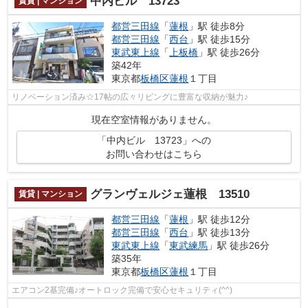
中内ビル 13723
賃貸 | マンション
都営三田線
「
蓮根
」駅 徒歩8分
都営三田線
「
西台
」駅 徒歩15分
東武東上線
「
上板橋
」駅 徒歩26分
築42年
東京都
板橋区
蓮根
１丁目
リノベーション済み☆17帖の広々リビングに豊富な収納が魅力♪
現在空室情報がありません。
「中内ビル 13723」への
お問い合わせはこちら
グランヴェルジェ蓮根 13510
賃貸 | マンション
都営三田線
「
蓮根
」駅 徒歩12分
都営三田線
「
西台
」駅 徒歩13分
東武東上線
「
東武練馬
」駅 徒歩26分
築35年
東京都
板橋区
蓮根
１丁目
エアコン2基完備♪オートロック完備で安心セキュリティ(^^)