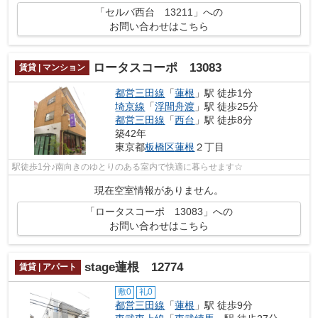
「セルバ西台 13211」への
お問い合わせはこちら
ロータスコーポ 13083
賃貸 | マンション
都営三田線
「
蓮根
」駅 徒歩1分
埼京線
「
浮間舟渡
」駅 徒歩25分
都営三田線
「
西台
」駅 徒歩8分
築42年
東京都
板橋区
蓮根
２丁目
駅徒歩1分♪南向きのゆとりのある室内で快適に暮らせます☆
現在空室情報がありません。
「ロータスコーポ 13083」への
お問い合わせはこちら
stage蓮根 12774
賃貸 | アパート
敷0
礼0
都営三田線
「
蓮根
」駅 徒歩9分