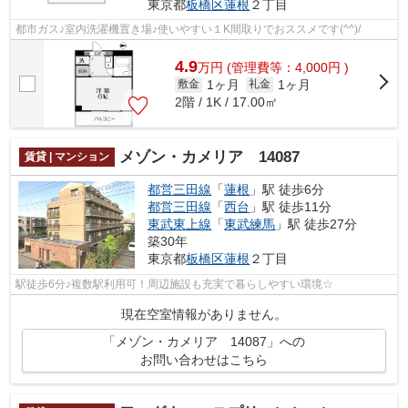
東京都
板橋区
蓮根
２丁目
都市ガス♪室内洗濯機置き場♪使いやすい１K間取りでおススメです(^^)/
4.9
万
円
(管理費等：4,000円 )
1ヶ月
1ヶ月
敷金
礼金
2階 / 1K / 17.00㎡
メゾン・カメリア 14087
賃貸 | マンション
都営三田線
「
蓮根
」駅 徒歩6分
都営三田線
「
西台
」駅 徒歩11分
東武東上線
「
東武練馬
」駅 徒歩27分
築30年
東京都
板橋区
蓮根
２丁目
駅徒歩6分♪複数駅利用可！周辺施設も充実で暮らしやすい環境☆
現在空室情報がありません。
「メゾン・カメリア 14087」への
お問い合わせはこちら