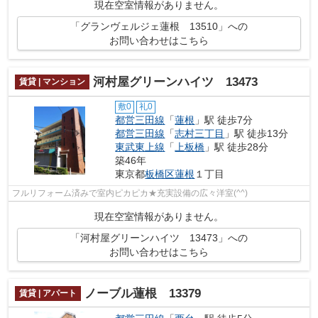
現在空室情報がありません。
「グランヴェルジェ蓮根 13510」への
お問い合わせはこちら
河村屋グリーンハイツ 13473
賃貸 | マンション
敷0
礼0
都営三田線
「
蓮根
」駅 徒歩7分
都営三田線
「
志村三丁目
」駅 徒歩13分
東武東上線
「
上板橋
」駅 徒歩28分
築46年
東京都
板橋区
蓮根
１丁目
フルリフォーム済みで室内ピカピカ★充実設備の広々洋室(^^)
現在空室情報がありません。
「河村屋グリーンハイツ 13473」への
お問い合わせはこちら
ノーブル蓮根 13379
賃貸 | アパート