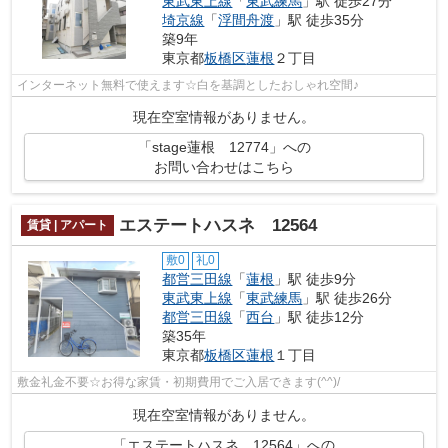
東武東上線
「
東武練馬
」駅 徒歩27分
埼京線
「
浮間舟渡
」駅 徒歩35分
築9年
東京都
板橋区
蓮根
２丁目
インターネット無料で使えます☆白を基調としたおしゃれ空間♪
現在空室情報がありません。
「stage蓮根 12774」への
お問い合わせはこちら
エステートハスネ 12564
賃貸 | アパート
敷0
礼0
都営三田線
「
蓮根
」駅 徒歩9分
東武東上線
「
東武練馬
」駅 徒歩26分
都営三田線
「
西台
」駅 徒歩12分
築35年
東京都
板橋区
蓮根
１丁目
敷金礼金不要☆お得な家賃・初期費用でご入居できます(^^)/
現在空室情報がありません。
「エステートハスネ 12564」への