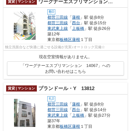
ワーグナーエスプリマンション 14067
賃貸 | マンション
敷0
都営三田線
「
蓮根
」駅 徒歩8分
都営三田線
「
西台
」駅 徒歩15分
東武東上線
「
上板橋
」駅 徒歩26分
築12年
東京都
板橋区
蓮根
１丁目
独立洗面台など快適に過ごせる設備が充実♪オートロック完備☆
現在空室情報がありません。
「ワーグナーエスプリマンション 14067」への
お問い合わせはこちら
プランドール・Y 13812
賃貸 | マンション
礼0
都営三田線
「
蓮根
」駅 徒歩8分
都営三田線
「
西台
」駅 徒歩14分
東武東上線
「
上板橋
」駅 徒歩27分
築37年
東京都
板橋区
蓮根
１丁目