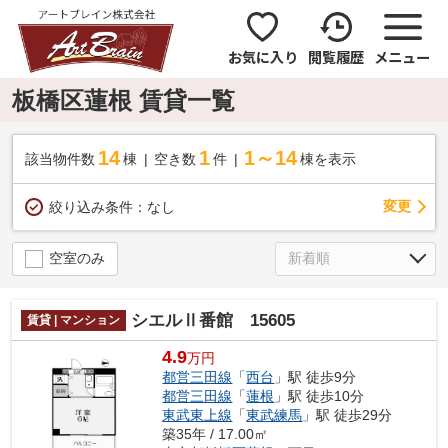
お気に入り
閲覧履歴
メニュー
板橋区蓮根 賃貸一覧
14
1
1～14
該当物件数
棟
空き数
件
棟を表示
変更
絞り込み条件：
なし
空室のみ
シエルⅡ番館 15605
賃貸 | マンション
4.9
万円
都営三田線
「
西台
」駅 徒歩9分
都営三田線
「
蓮根
」駅 徒歩10分
東武東上線
「
東武練馬
」駅 徒歩29分
築35年 / 17.00㎡