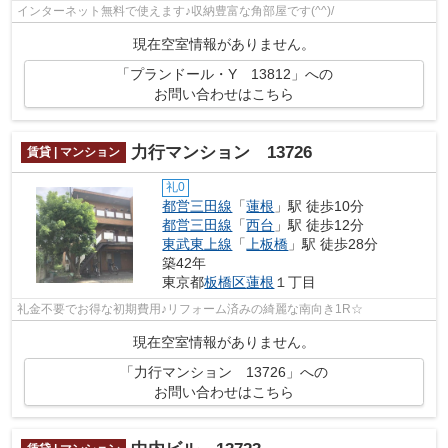
インターネット無料で使えます♪収納豊富な角部屋です(^^)/
現在空室情報がありません。
「プランドール・Y 13812」への
お問い合わせはこちら
力行マンション 13726
賃貸 | マンション
礼0
都営三田線
「
蓮根
」駅 徒歩10分
都営三田線
「
西台
」駅 徒歩12分
東武東上線
「
上板橋
」駅 徒歩28分
築42年
東京都
板橋区
蓮根
１丁目
礼金不要でお得な初期費用♪リフォーム済みの綺麗な南向き1R☆
現在空室情報がありません。
「力行マンション 13726」への
お問い合わせはこちら