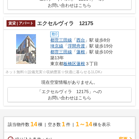
お問い合わせはこちら
エクセルヴィラ 12175
賃貸 | アパート
敷0
都営三田線
「
西台
」駅 徒歩8分
埼京線
「
浮間舟渡
」駅 徒歩19分
都営三田線
「
蓮根
」駅 徒歩10分
築13年
東京都
板橋区
蓮根
３丁目
ネット無料☆設備充実☆収納豊富☆快適に暮らせる1LDK♪
現在空室情報がありません。
「エクセルヴィラ 12175」への
お問い合わせはこちら
14
1
1～14
該当物件数
棟
空き数
件
棟を表示