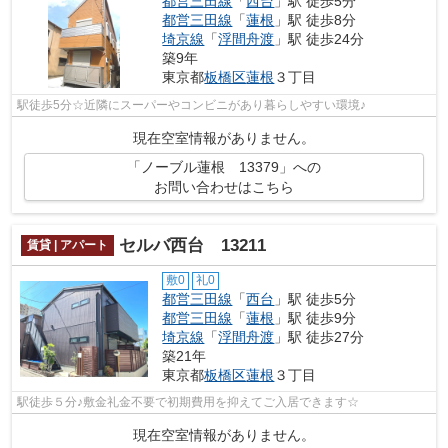
都営三田線
「
西台
」駅 徒歩5分
都営三田線
「
蓮根
」駅 徒歩8分
埼京線
「
浮間舟渡
」駅 徒歩24分
築9年
東京都
板橋区
蓮根
３丁目
駅徒歩5分☆近隣にスーパーやコンビニがあり暮らしやすい環境♪
現在空室情報がありません。
「ノーブル蓮根 13379」への
お問い合わせはこちら
セルバ西台 13211
賃貸 | アパート
敷0
礼0
都営三田線
「
西台
」駅 徒歩5分
都営三田線
「
蓮根
」駅 徒歩9分
埼京線
「
浮間舟渡
」駅 徒歩27分
築21年
東京都
板橋区
蓮根
３丁目
駅徒歩５分♪敷金礼金不要で初期費用を抑えてご入居できます☆
現在空室情報がありません。