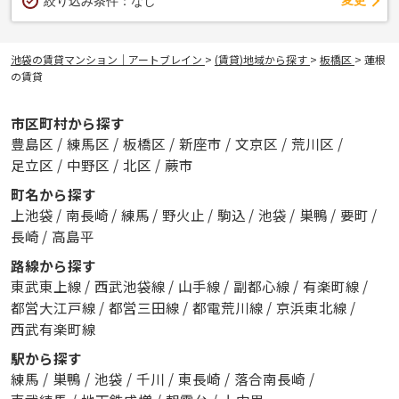
変更
絞り込み条件：
なし
池袋の賃貸マンション｜アートブレイン
>
(賃貸)地域から探す
>
板橋区
>
蓮根
の賃貸
市区町村から探す
豊島区
/
練馬区
/
板橋区
/
新座市
/
文京区
/
荒川区
/
足立区
/
中野区
/
北区
/
蕨市
町名から探す
上池袋
/
南長崎
/
練馬
/
野火止
/
駒込
/
池袋
/
巣鴨
/
要町
/
長崎
/
高島平
路線から探す
東武東上線
/
西武池袋線
/
山手線
/
副都心線
/
有楽町線
/
都営大江戸線
/
都営三田線
/
都電荒川線
/
京浜東北線
/
西武有楽町線
駅から探す
練馬
/
巣鴨
/
池袋
/
千川
/
東長崎
/
落合南長崎
/