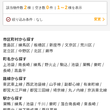
2
0
1～2
該当物件数
棟
空き数
件
棟を表示
変更
絞り込み条件：
なし
市区町村から探す
豊島区
/
練馬区
/
板橋区
/
新座市
/
文京区
/
荒川区
/
足立区
/
中野区
/
北区
/
蕨市
町名から探す
上池袋
/
南長崎
/
練馬
/
野火止
/
駒込
/
池袋
/
巣鴨
/
要町
/
長崎
/
高島平
路線から探す
東武東上線
/
西武池袋線
/
山手線
/
副都心線
/
有楽町線
/
都営大江戸線
/
都営三田線
/
埼京線
/
丸ノ内線
/
京浜東北線
駅から探す
巣鴨
/
練馬
/
池袋
/
千川
/
要町
/
落合南長崎
/
東長崎
/
朝霞台
/
地下鉄成増
/
西日暮里