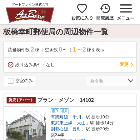
お気に入り
閲覧履歴
メニュー
板橋幸町郵便局の周辺物件一覧
2
0
1～2
該当物件数
棟
空き数
件
棟を表示
変更
絞り込み条件：
なし
空室のみ
ブラン・メゾン 14102
賃貸 | アパート
敷0
礼0
有楽町線
「
千川
」駅 徒歩10分
東武東上線
「
大山
」駅 徒歩14分
副都心線
「
要町
」駅 徒歩20分
築34年