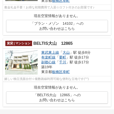
東京都
板橋区
幸町
敷金礼金不要！お得な初期費用で入居☆ロフト付きのお部屋です♪
現在空室情報がありません。
「ブラン・メゾン 14102」への
お問い合わせはこちら
BELTIS大山 12865
賃貸 | マンション
東武東上線
「
大山
」駅 徒歩8分
有楽町線
「
要町
」駅 徒歩17分
副都心線
「
千川
」駅 徒歩17分
築19年
東京都
板橋区
幸町
嬉しい独立洗面台付☆複数路線利用可能な便利な立地です(^^)
現在空室情報がありません。
「BELTIS大山 12865」への
お問い合わせはこちら