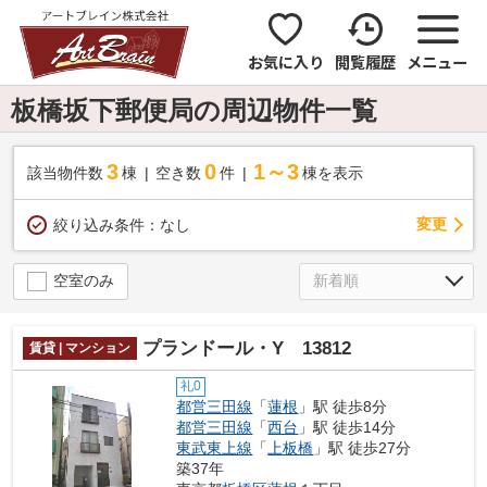
お気に入り
閲覧履歴
メニュー
板橋坂下郵便局の周辺物件一覧
3
0
1～3
該当物件数
棟
空き数
件
棟を表示
変更
絞り込み条件：
なし
空室のみ
プランドール・Y 13812
賃貸 | マンション
礼0
都営三田線
「
蓮根
」駅 徒歩8分
都営三田線
「
西台
」駅 徒歩14分
東武東上線
「
上板橋
」駅 徒歩27分
築37年