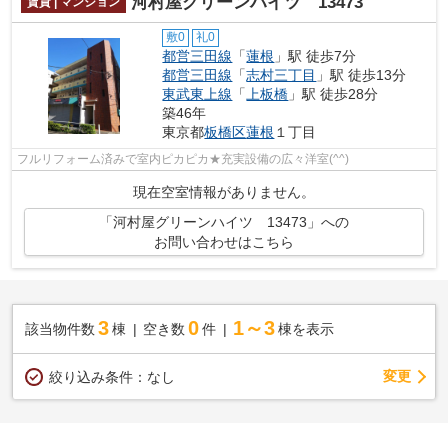
河村屋グリーンハイツ 13473
賃貸 | マンション
敷0
礼0
都営三田線
「
蓮根
」駅 徒歩7分
都営三田線
「
志村三丁目
」駅 徒歩13分
東武東上線
「
上板橋
」駅 徒歩28分
築46年
東京都
板橋区
蓮根
１丁目
フルリフォーム済みで室内ピカピカ★充実設備の広々洋室(^^)
現在空室情報がありません。
「河村屋グリーンハイツ 13473」への
お問い合わせはこちら
3
0
1～3
該当物件数
棟
空き数
件
棟を表示
変更
絞り込み条件：
なし