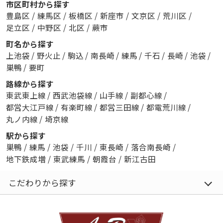
市区町村から探す
豊島区
/
練馬区
/
板橋区
/
新座市
/
文京区
/
荒川区
/
足立区
/
中野区
/
北区
/
蕨市
町名から探す
上池袋
/
野火止
/
駒込
/
南長崎
/
練馬
/
千石
/
長崎
/
池袋
/
巣鴨
/
要町
路線から探す
東武東上線
/
西武池袋線
/
山手線
/
副都心線
/
都営大江戸線
/
有楽町線
/
都営三田線
/
都電荒川線
/
丸ノ内線
/
埼京線
駅から探す
巣鴨
/
練馬
/
池袋
/
千川
/
東長崎
/
落合南長崎
/
地下鉄成増
/
東武練馬
/
朝霞台
/
新江古田
こだわりから探す