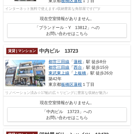
東京都
板橋区
蓮根
１丁目
インターネット無料で使えます♪収納豊富な角部屋です(^^)/
現在空室情報がありません。
「プランドール・Y 13812」への
お問い合わせはこちら
中内ビル 13723
賃貸 | マンション
都営三田線
「
蓮根
」駅 徒歩8分
都営三田線
「
西台
」駅 徒歩15分
東武東上線
「
上板橋
」駅 徒歩26分
築42年
東京都
板橋区
蓮根
１丁目
リノベーション済み☆17帖の広々リビングに豊富な収納が魅力♪
現在空室情報がありません。
「中内ビル 13723」への
お問い合わせはこちら