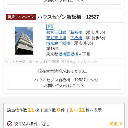
お問い合わせはこちら
ハウスセゾン新板橋 12527
賃貸 | マンション
敷0
都営三田線
「
新板橋
」駅 徒歩5分
東武東上線
「
下板橋
」駅 徒歩6分
埼京線
「
板橋
」駅 徒歩8分
築15年
東京都
板橋区
板橋
４丁目
ペットと一緒に暮らせます(^^)/駅近で好立地なマンション☆
現在空室情報がありません。
「ハウスセゾン新板橋 12527」への
お問い合わせはこちら
11
0
1～11
該当物件数
棟
空き数
件
棟を表示
変更
絞り込み条件：
なし