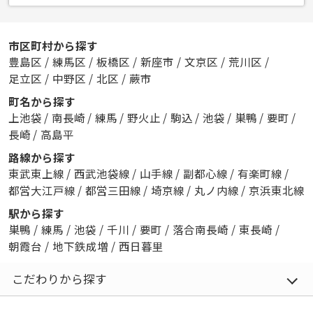
市区町村から探す
豊島区
/
練馬区
/
板橋区
/
新座市
/
文京区
/
荒川区
/
足立区
/
中野区
/
北区
/
蕨市
町名から探す
上池袋
/
南長崎
/
練馬
/
野火止
/
駒込
/
池袋
/
巣鴨
/
要町
/
長崎
/
高島平
路線から探す
東武東上線
/
西武池袋線
/
山手線
/
副都心線
/
有楽町線
/
都営大江戸線
/
都営三田線
/
埼京線
/
丸ノ内線
/
京浜東北線
駅から探す
巣鴨
/
練馬
/
池袋
/
千川
/
要町
/
落合南長崎
/
東長崎
/
朝霞台
/
地下鉄成増
/
西日暮里
こだわりから探す