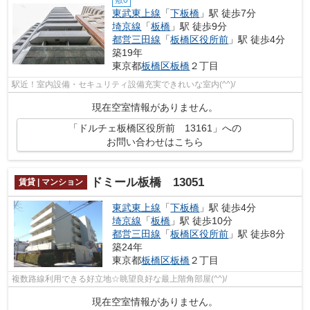
敷0
東武東上線
「
下板橋
」駅 徒歩7分
埼京線
「
板橋
」駅 徒歩9分
都営三田線
「
板橋区役所前
」駅 徒歩4分
築19年
東京都
板橋区
板橋
２丁目
駅近！室内設備・セキュリティ設備充実できれいな室内(^^)/
現在空室情報がありません。
「ドルチェ板橋区役所前 13161」への
お問い合わせはこちら
ドミール板橋 13051
賃貸 | マンション
東武東上線
「
下板橋
」駅 徒歩4分
埼京線
「
板橋
」駅 徒歩10分
都営三田線
「
板橋区役所前
」駅 徒歩8分
築24年
東京都
板橋区
板橋
２丁目
複数路線利用できる好立地☆眺望良好な最上階角部屋(^^)/
現在空室情報がありません。