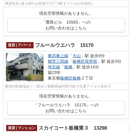
眺望良好♪最上階のお部屋です(^^)/駅まで１分の利便性♪
現在空室情報がありません。
「豊島ビル 15565」への
お問い合わせはこちら
フルールウエハラ 15170
賃貸 | アパート
東武東上線
「
大山
」駅 徒歩9分
都営三田線
「
板橋区役所前
」駅 徒歩3分
埼京線
「
板橋
」駅 徒歩14分
築23年
東京都
板橋区
板橋
２丁目
敷地内駐輪場あり！駅近☆複数路線利用可能で交通アクセス良好◎
現在空室情報がありません。
「フルールウエハラ 15170」への
お問い合わせはこちら
スカイコート板橋第３ 13298
賃貸 | マンション