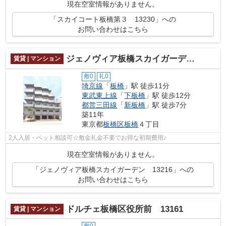
現在空室情報がありません。
「スカイコート板橋第３ 13230」への
お問い合わせはこちら
ジェノヴィア板橋スカイガーデン 13216
賃貸 | マンション
敷0
礼0
埼京線
「
板橋
」駅 徒歩11分
東武東上線
「
下板橋
」駅 徒歩12分
都営三田線
「
新板橋
」駅 徒歩7分
築11年
東京都
板橋区
板橋
４丁目
2人入居・ペット相談可☆敷金礼金不要でお得な初期費用♪
現在空室情報がありません。
「ジェノヴィア板橋スカイガーデン 13216」への
お問い合わせはこちら
ドルチェ板橋区役所前 13161
賃貸 | マンション