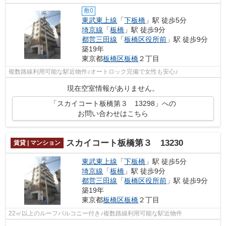
敷0
東武東上線
「
下板橋
」駅 徒歩5分
埼京線
「
板橋
」駅 徒歩9分
都営三田線
「
板橋区役所前
」駅 徒歩9分
築19年
東京都
板橋区
板橋
２丁目
複数路線利用可能な駅近物件♪オートロック完備で女性も安心♪
現在空室情報がありません。
「スカイコート板橋第３ 13298」への
お問い合わせはこちら
スカイコート板橋第３ 13230
賃貸 | マンション
東武東上線
「
下板橋
」駅 徒歩5分
埼京線
「
板橋
」駅 徒歩9分
都営三田線
「
板橋区役所前
」駅 徒歩9分
築19年
東京都
板橋区
板橋
２丁目
22㎡以上のルーフバルコニー付き♪複数路線利用可能な駅近物件