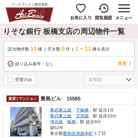
お気に入り
閲覧履歴
メニュー
りそな銀行 板橋支店の周辺物件一覧
11
0
1～11
該当物件数
棟
空き数
件
棟を表示
変更
絞り込み条件：
なし
空室のみ
豊島ビル 15565
賃貸 | マンション
東武東上線
「
下板橋
」駅 徒歩1分
東武東上線
「
北池袋
」駅 徒歩10分
埼京線
「
板橋
」駅 徒歩9分
築52年
東京都
豊島区
池袋本町
３丁目