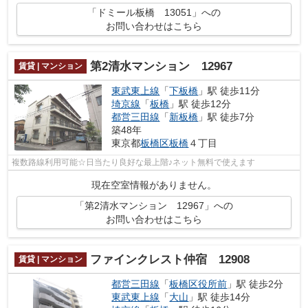
「ドミール板橋 13051」への
お問い合わせはこちら
第2清水マンション 12967
賃貸 | マンション
東武東上線
「
下板橋
」駅 徒歩11分
埼京線
「
板橋
」駅 徒歩12分
都営三田線
「
新板橋
」駅 徒歩7分
築48年
東京都
板橋区
板橋
４丁目
複数路線利用可能☆日当たり良好な最上階♪ネット無料で使えます
現在空室情報がありません。
「第2清水マンション 12967」への
お問い合わせはこちら
ファインクレスト仲宿 12908
賃貸 | マンション
都営三田線
「
板橋区役所前
」駅 徒歩2分
東武東上線
「
大山
」駅 徒歩14分