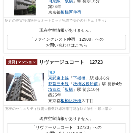
埼京線
「
板橋
」駅 徒歩16分
築24年
東京都
板橋区
仲宿
駅近の充実設備物件☆オートロック完備で安心のセキュリティ♪
現在空室情報がありません。
「ファインクレスト仲宿 12908」への
お問い合わせはこちら
リヴァージュコート 12723
賃貸 | マンション
礼0
東武東上線
「
下板橋
」駅 徒歩6分
都営三田線
「
板橋区役所前
」駅 徒歩4分
埼京線
「
板橋
」駅 徒歩10分
築25年
東京都
板橋区
板橋
３丁目
充実のセキュリティ設備☆複数路線利用可能な駅近物件・最上階☆
現在空室情報がありません。
「リヴァージュコート 12723」への