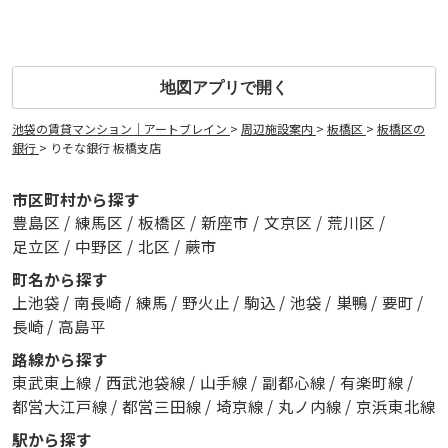
地図アプリで開く
池袋の賃貸マンション｜アートブレイン
>
周辺施設案内
>
板橋区
>
板橋区の
銀行
>
りそな銀行 板橋支店
市区町村から探す
豊島区
/
練馬区
/
板橋区
/
新座市
/
文京区
/
荒川区
/
足立区
/
中野区
/
北区
/
蕨市
町名から探す
上池袋
/
南長崎
/
練馬
/
野火止
/
駒込
/
池袋
/
巣鴨
/
要町
/
長崎
/
高島平
路線から探す
東武東上線
/
西武池袋線
/
山手線
/
副都心線
/
有楽町線
/
都営大江戸線
/
都営三田線
/
埼京線
/
丸ノ内線
/
京浜東北線
駅から探す