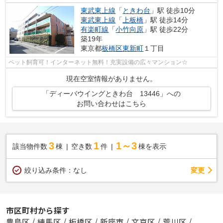
東武東上線
「
ときわ台
」駅 徒歩10分
東武東上線
「
上板橋
」駅 徒歩14分
有楽町線
「
小竹向原
」駅 徒歩22分
築19年
東京都
板橋区
東新町
１丁目
ペット飼育可！インターネット無料！充実設備の広々マンション☆
現在空室情報がありません。
「ディーバウイングときわ台 13446」への
お問い合わせはこちら
3
1
1～3
該当物件数
棟
空き数
件
棟を表示
変更
絞り込み条件：
なし
市区町村から探す
豊島区
/
練馬区
/
板橋区
/
新座市
/
文京区
/
荒川区
/