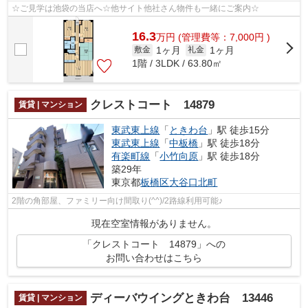
☆ご見学は池袋の当店へ☆他サイト他社さん物件も一緒にご案内☆
16.3
万
円
(管理費等：7,000円 )
1ヶ月
1ヶ月
敷金
礼金
1階 / 3LDK / 63.80㎡
クレストコート 14879
賃貸 | マンション
東武東上線
「
ときわ台
」駅 徒歩15分
東武東上線
「
中板橋
」駅 徒歩18分
有楽町線
「
小竹向原
」駅 徒歩18分
築29年
東京都
板橋区
大谷口北町
2階の角部屋、ファミリー向け間取り(^^)/2路線利用可能♪
現在空室情報がありません。
「クレストコート 14879」への
お問い合わせはこちら
ディーバウイングときわ台 13446
賃貸 | マンション