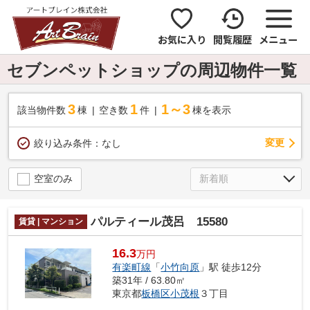
お気に入り
閲覧履歴
メニュー
セブンペットショップの周辺物件一覧
3
1
1～3
該当物件数
棟
空き数
件
棟を表示
変更
絞り込み条件：
なし
空室のみ
パルティール茂呂 15580
賃貸 | マンション
16.3
万円
有楽町線
「
小竹向原
」駅 徒歩12分
築31年 / 63.80㎡
東京都
板橋区
小茂根
３丁目