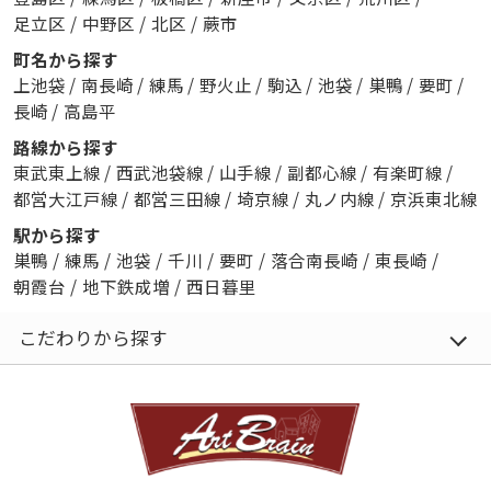
足立区
/
中野区
/
北区
/
蕨市
町名から探す
上池袋
/
南長崎
/
練馬
/
野火止
/
駒込
/
池袋
/
巣鴨
/
要町
/
長崎
/
高島平
路線から探す
東武東上線
/
西武池袋線
/
山手線
/
副都心線
/
有楽町線
/
都営大江戸線
/
都営三田線
/
埼京線
/
丸ノ内線
/
京浜東北線
駅から探す
巣鴨
/
練馬
/
池袋
/
千川
/
要町
/
落合南長崎
/
東長崎
/
朝霞台
/
地下鉄成増
/
西日暮里
こだわりから探す