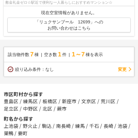
敷金礼金ゼロ☆駅近で便利な一人暮らしにおすすめマンション☆
現在空室情報がありません。
「リュクサンブール 12699」への
お問い合わせはこちら
7
1
1～7
該当物件数
棟
空き数
件
棟を表示
変更
絞り込み条件：
なし
市区町村から探す
豊島区
/
練馬区
/
板橋区
/
新座市
/
文京区
/
荒川区
/
足立区
/
中野区
/
北区
/
蕨市
町名から探す
上池袋
/
野火止
/
駒込
/
南長崎
/
練馬
/
千石
/
長崎
/
池袋
/
巣鴨
/
要町