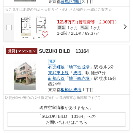
東京都
練馬区
旭町
３丁目
☆ご見学は池袋の当店へ☆他サイト他社さん物件も一緒にご案内☆
12.8
万
円
(管理費等：2,000円 )
1ヶ月
1ヶ月
敷金
礼金
1-2階 / 2LDK / 69.37㎡
SUZUKI BILD 13164
賃貸 | マンション
礼0
有楽町線
「
地下鉄成増
」駅 徒歩5分
東武東上線
「
成増
」駅 徒歩7分
副都心線
「
地下鉄赤塚
」駅 徒歩15分
築24年
東京都
板橋区
成増
１丁目
駅徒歩5分♪安心の女性限定物件☆収納豊富な角部屋です(^^)
現在空室情報がありません。
「SUZUKI BILD 13164」への
お問い合わせはこちら