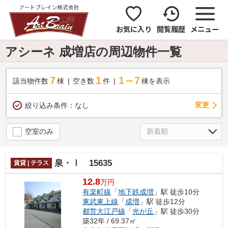
お気に入り
閲覧履歴
メニュー
アシーネ 成増店の周辺物件一覧
7
1
1～7
該当物件数
棟
空き数
件
棟を表示
変更
絞り込み条件：
なし
空室のみ
泉・Ⅰ 15635
賃貸 | テラス
12.8
万円
有楽町線
「
地下鉄成増
」駅 徒歩10分
東武東上線
「
成増
」駅 徒歩12分
都営大江戸線
「
光が丘
」駅 徒歩30分
築32年 / 69.37㎡