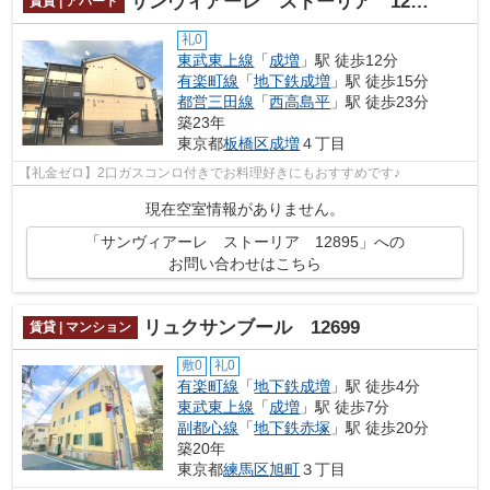
サンヴィアーレ ストーリア 12895
賃貸 | アパート
礼0
東武東上線
「
成増
」駅 徒歩12分
有楽町線
「
地下鉄成増
」駅 徒歩15分
都営三田線
「
西高島平
」駅 徒歩23分
築23年
東京都
板橋区
成増
４丁目
【礼金ゼロ】2口ガスコンロ付きでお料理好きにもおすすめです♪
現在空室情報がありません。
「サンヴィアーレ ストーリア 12895」への
お問い合わせはこちら
リュクサンブール 12699
賃貸 | マンション
敷0
礼0
有楽町線
「
地下鉄成増
」駅 徒歩4分
東武東上線
「
成増
」駅 徒歩7分
副都心線
「
地下鉄赤塚
」駅 徒歩20分
築20年
東京都
練馬区
旭町
３丁目