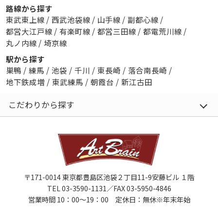
路線から探す
東武東上線
/
西武池袋線
/
山手線
/
副都心線
/
都営大江戸線
/
有楽町線
/
都営三田線
/
都電荒川線
/
丸ノ内線
/
埼京線
駅から探す
巣鴨
/
練馬
/
池袋
/
千川
/
東長崎
/
落合南長崎
/
地下鉄成増
/
東武練馬
/
朝霞台
/
新江古田
こだわりから探す
〒171-0014 東京都豊島区池袋２丁目11-9安藤ビル １階
TEL 03-3590-1131／FAX 03-5950-4846
営業時間 10：00～19：00 定休日：無休※年末年始