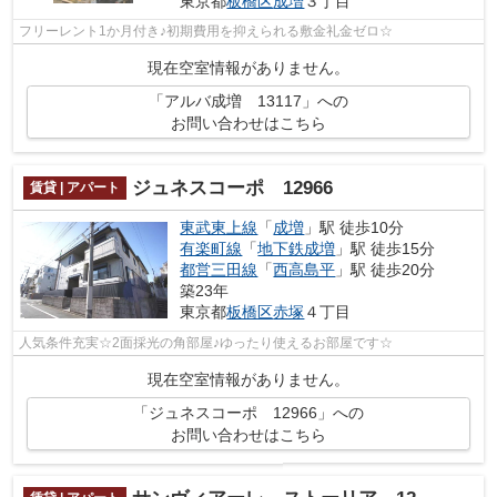
東京都
板橋区
成増
３丁目
フリーレント1か月付き♪初期費用を抑えられる敷金礼金ゼロ☆
現在空室情報がありません。
「アルバ成増 13117」への
お問い合わせはこちら
ジュネスコーポ 12966
賃貸 | アパート
東武東上線
「
成増
」駅 徒歩10分
有楽町線
「
地下鉄成増
」駅 徒歩15分
都営三田線
「
西高島平
」駅 徒歩20分
築23年
東京都
板橋区
赤塚
４丁目
人気条件充実☆2面採光の角部屋♪ゆったり使えるお部屋です☆
現在空室情報がありません。
「ジュネスコーポ 12966」への
お問い合わせはこちら