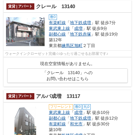
クレール 13140
賃貸 | アパート
敷0
有楽町線
「
地下鉄成増
」駅 徒歩7分
東武東上線
「
成増
」駅 徒歩9分
副都心線
「
地下鉄赤塚
」駅 徒歩19分
築12年
東京都
練馬区
旭町
２丁目
ウォークインクローゼット完備☆ゆったり過ごせるお部屋です♪
現在空室情報がありません。
「クレール 13140」への
お問い合わせはこちら
アルバ成増 13117
賃貸 | アパート
フリーレント
敷0
礼0
東武東上線
「
成増
」駅 徒歩10分
副都心線
「
地下鉄成増
」駅 徒歩12分
有楽町線
「
和光市
」駅 徒歩30分
築10年