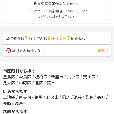
現在空室情報がありません。
「ラヴニール南常盤台 13409」への
お問い合わせはこちら
7
0
1～7
該当物件数
棟
空き数
件
棟を表示
変更
絞り込み条件：
なし
市区町村から探す
豊島区
/
練馬区
/
板橋区
/
新座市
/
文京区
/
荒川区
/
足立区
/
中野区
/
北区
/
蕨市
町名から探す
上池袋
/
南長崎
/
練馬
/
野火止
/
駒込
/
池袋
/
巣鴨
/
要町
/
長崎
/
高島平
路線から探す