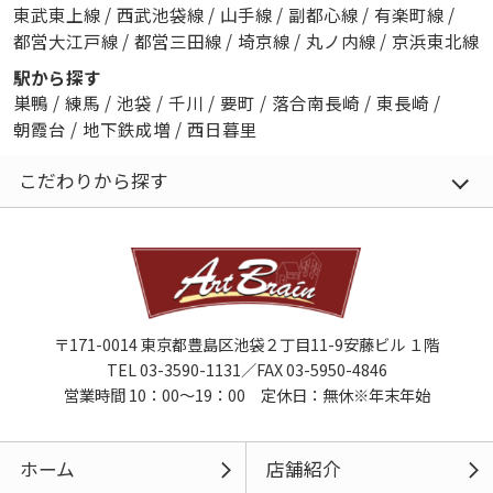
東武東上線
/
西武池袋線
/
山手線
/
副都心線
/
有楽町線
/
都営大江戸線
/
都営三田線
/
埼京線
/
丸ノ内線
/
京浜東北線
駅から探す
巣鴨
/
練馬
/
池袋
/
千川
/
要町
/
落合南長崎
/
東長崎
/
朝霞台
/
地下鉄成増
/
西日暮里
こだわりから探す
〒171-0014 東京都豊島区池袋２丁目11-9安藤ビル １階
TEL 03-3590-1131／FAX 03-5950-4846
営業時間 10：00～19：00 定休日：無休※年末年始
ホーム
店舗紹介