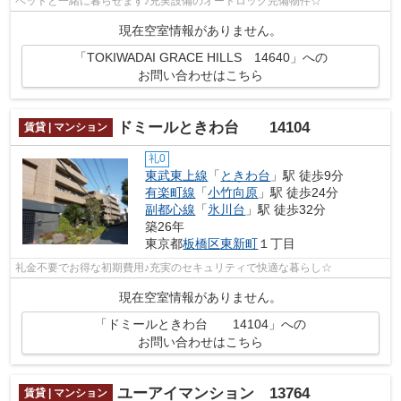
ペットと一緒に暮らせます♪充実設備のオートロック完備物件☆
現在空室情報がありません。
「TOKIWADAI GRACE HILLS 14640」への
お問い合わせはこちら
ドミールときわ台 14104
賃貸 | マンション
礼0
東武東上線
「
ときわ台
」駅 徒歩9分
有楽町線
「
小竹向原
」駅 徒歩24分
副都心線
「
氷川台
」駅 徒歩32分
築26年
東京都
板橋区
東新町
１丁目
礼金不要でお得な初期費用♪充実のセキュリティで快適な暮らし☆
現在空室情報がありません。
「ドミールときわ台 14104」への
お問い合わせはこちら
ユーアイマンション 13764
賃貸 | マンション