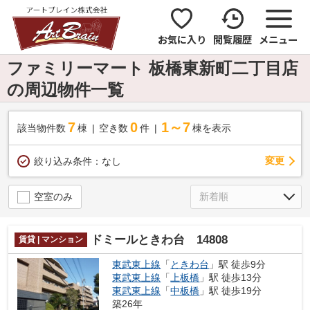
お気に入り
閲覧履歴
メニュー
ファミリーマート 板橋東新町二丁目店
の周辺物件一覧
7
0
1～7
該当物件数
棟
空き数
件
棟を表示
変更
絞り込み条件：
なし
空室のみ
ドミールときわ台 14808
賃貸 | マンション
東武東上線
「
ときわ台
」駅 徒歩9分
東武東上線
「
上板橋
」駅 徒歩13分
東武東上線
「
中板橋
」駅 徒歩19分
築26年