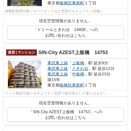
東京都
板橋区
東新町
１丁目
複数駅利用可能☆オートロックなど充実のセキュリティ設備♪
現在空室情報がありません。
「ドミールときわ台 14808」への
お問い合わせはこちら
SIN-City AZEST上板橋 14753
賃貸 | マンション
東武東上線
「
上板橋
」駅 徒歩9分
東武東上線
「
ときわ台
」駅 徒歩12分
東武東上線
「
中板橋
」駅 徒歩23分
築15年
東京都
板橋区
東新町
１丁目
ペット相談可能☆セキュリティ充実で毎日安心して暮らせます♪
現在空室情報がありません。
「SIN-City AZEST上板橋 14753」への
お問い合わせはこちら