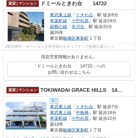
ドミールときわ台 14722
賃貸 | マンション
東武東上線
「
ときわ台
」駅 徒歩9分
有楽町線
「
小竹向原
」駅 徒歩24分
副都心線
「
氷川台
」駅 徒歩32分
築26年
東京都
板橋区
東新町
１丁目
2駅利用可！オートロック等充実のセキュリティで快適な暮らし☆
現在空室情報がありません。
「ドミールときわ台 14722」への
お問い合わせはこちら
TOKIWADAI GRACE HILLS 14640
賃貸 | マンション
敷0
東武東上線
「
ときわ台
」駅 徒歩7分
東武東上線
「
中板橋
」駅 徒歩18分
有楽町線
「
小竹向原
」駅 徒歩22分
築10年
東京都
板橋区
東新町
１丁目