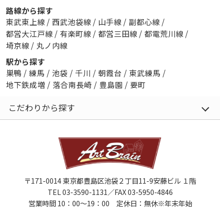
路線から探す
東武東上線
/
西武池袋線
/
山手線
/
副都心線
/
都営大江戸線
/
有楽町線
/
都営三田線
/
都電荒川線
/
埼京線
/
丸ノ内線
駅から探す
巣鴨
/
練馬
/
池袋
/
千川
/
朝霞台
/
東武練馬
/
地下鉄成増
/
落合南長崎
/
豊島園
/
要町
こだわりから探す
〒171-0014 東京都豊島区池袋２丁目11-9安藤ビル １階
TEL 03-3590-1131／FAX 03-5950-4846
営業時間 10：00～19：00 定休日：無休※年末年始