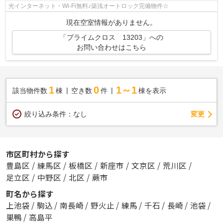
光インターネット・Wi-Fi無料♪築浅オートロック完備物件☆
現在空室情報がありません。
「プライムクロス 13203」への
お問い合わせはこちら
1
0
1～1
該当物件数
棟
空き数
件
棟を表示
変更
絞り込み条件：
なし
市区町村から探す
豊島区
/
練馬区
/
板橋区
/
新座市
/
文京区
/
荒川区
/
足立区
/
中野区
/
北区
/
蕨市
町名から探す
上池袋
/
駒込
/
南長崎
/
野火止
/
練馬
/
千石
/
長崎
/
池袋
/
巣鴨
/
高島平