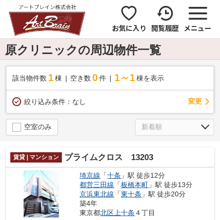
お気に入り
閲覧履歴
メニュー
原クリニックの周辺物件一覧
1
0
1～1
該当物件数
棟
空き数
件
棟を表示
変更
絞り込み条件：
なし
空室のみ
プライムクロス 13203
賃貸 | マンション
埼京線
「
十条
」駅 徒歩12分
都営三田線
「
板橋本町
」駅 徒歩13分
京浜東北線
「
東十条
」駅 徒歩20分
築4年
東京都
北区
上十条
４丁目