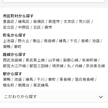
市区町村から探す
豊島区
/
練馬区
/
板橋区
/
新座市
/
文京区
/
荒川区
/
足立区
/
中野区
/
北区
/
蕨市
町名から探す
上池袋
/
野火止
/
駒込
/
南長崎
/
練馬
/
千石
/
長崎
/
池袋
/
巣鴨
/
要町
路線から探す
西武池袋線
/
東武東上線
/
山手線
/
副都心線
/
有楽町線
/
都営大江戸線
/
都営三田線
/
埼京線
/
丸ノ内線
/
京浜東北線
駅から探す
巣鴨
/
池袋
/
練馬
/
千川
/
要町
/
東長崎
/
落合南長崎
/
椎名町
/
朝霞台
/
東武練馬
こだわりから探す