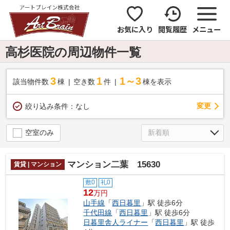
お気に入り
閲覧履歴
メニュー
高杉医院の周辺物件一覧
3
1
1～3
該当物件数
棟
空き数
件
棟を表示
変更
絞り込み条件：
なし
空室のみ
マンション二葉 15630
賃貸 | マンション
敷0
礼0
12
万円
山手線
「
西日暮里
」駅 徒歩6分
千代田線
「
西日暮里
」駅 徒歩6分
日暮里舎人ライナー
「
西日暮里
」駅 徒歩