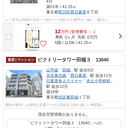
4分
築51年 / 41.25㎡
東京都
荒川区
西日暮里
６丁目
☆ご見学は池袋の当店へ☆他サイト他社さん物件も一緒にご案内☆
12
万
円
(管理費等：- )
0ヶ月
0万円
敷金
礼金
5階 / 1LDK / 41.25㎡
ビクトリータワー田端３ 13040
賃貸 | マンション
山手線
「
田端
」駅 徒歩5分
京浜東北線
「
西日暮里
」駅 徒歩11分
日暮里舎人ライナー
「
赤土小学校前
」
駅 徒歩12分
築10年
東京都
北区
東田端
１丁目
通勤や通学にも便利な交通アクセス良好な立地☆嬉しい角部屋♪
現在空室情報がありません。
「ビクトリータワー田端３ 13040」への