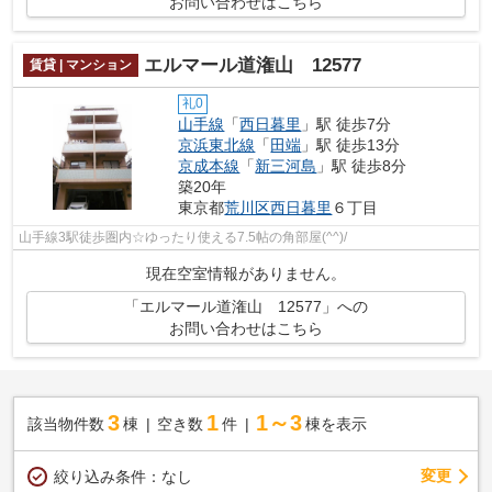
お問い合わせはこちら
エルマール道潅山 12577
賃貸 | マンション
礼0
山手線
「
西日暮里
」駅 徒歩7分
京浜東北線
「
田端
」駅 徒歩13分
京成本線
「
新三河島
」駅 徒歩8分
築20年
東京都
荒川区
西日暮里
６丁目
山手線3駅徒歩圏内☆ゆったり使える7.5帖の角部屋(^^)/
現在空室情報がありません。
「エルマール道潅山 12577」への
お問い合わせはこちら
3
1
1～3
該当物件数
棟
空き数
件
棟を表示
変更
絞り込み条件：
なし