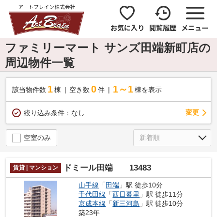
お気に入り
閲覧履歴
メニュー
ファミリーマート サンズ田端新町店の
周辺物件一覧
1
0
1～1
該当物件数
棟
空き数
件
棟を表示
変更
絞り込み条件：
なし
空室のみ
ドミール田端 13483
賃貸 | マンション
山手線
「
田端
」駅 徒歩10分
千代田線
「
西日暮里
」駅 徒歩11分
京成本線
「
新三河島
」駅 徒歩10分
築23年