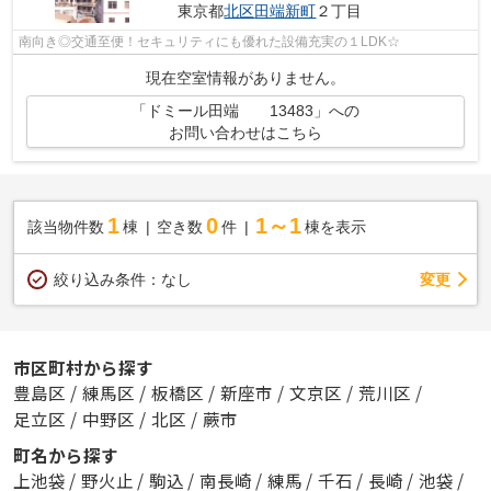
東京都
北区
田端新町
２丁目
南向き◎交通至便！セキュリティにも優れた設備充実の１LDK☆
現在空室情報がありません。
「ドミール田端 13483」への
お問い合わせはこちら
1
0
1～1
該当物件数
棟
空き数
件
棟を表示
変更
絞り込み条件：
なし
市区町村から探す
豊島区
/
練馬区
/
板橋区
/
新座市
/
文京区
/
荒川区
/
足立区
/
中野区
/
北区
/
蕨市
町名から探す
上池袋
/
野火止
/
駒込
/
南長崎
/
練馬
/
千石
/
長崎
/
池袋
/