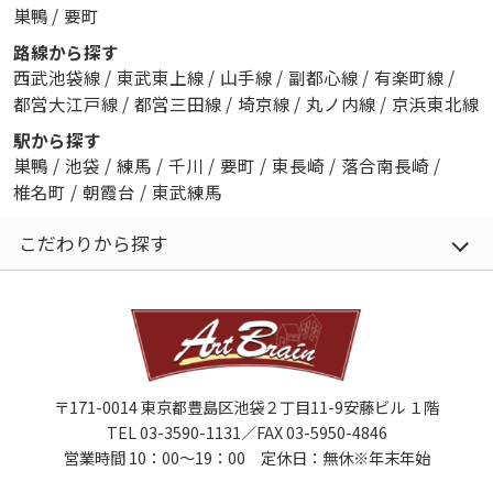
巣鴨
/
要町
路線から探す
西武池袋線
/
東武東上線
/
山手線
/
副都心線
/
有楽町線
/
都営大江戸線
/
都営三田線
/
埼京線
/
丸ノ内線
/
京浜東北線
駅から探す
巣鴨
/
池袋
/
練馬
/
千川
/
要町
/
東長崎
/
落合南長崎
/
椎名町
/
朝霞台
/
東武練馬
こだわりから探す
〒171-0014 東京都豊島区池袋２丁目11-9安藤ビル １階
TEL 03-3590-1131／FAX 03-5950-4846
営業時間 10：00～19：00 定休日：無休※年末年始