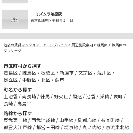
-
ミズムラ治療院
東京都練馬区平和台２丁目
-
池袋の賃貸マンション｜アートブレイン
>
周辺施設案内
>
練馬区
>
練馬区の
マッサージ
市区町村から探す
豊島区
/
練馬区
/
板橋区
/
新座市
/
文京区
/
荒川区
/
足立区
/
中野区
/
北区
/
蕨市
町名から探す
上池袋
/
南長崎
/
練馬
/
野火止
/
駒込
/
池袋
/
巣鴨
/
要町
/
長崎
/
高島平
路線から探す
東武東上線
/
西武池袋線
/
山手線
/
副都心線
/
有楽町線
/
都営大江戸線
/
都営三田線
/
埼京線
/
丸ノ内線
/
京浜東北線