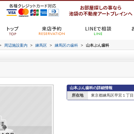
お部屋探しの事なら
池袋の不動産アートブレインへ
トップ
来店予約
LINEで相談
>
周辺施設案内
>
練馬区
>
練馬区の歯科
>
山本ぶん歯科
山本ぶん歯科の詳細情報
所在地
東京都練馬区早宮１丁目13